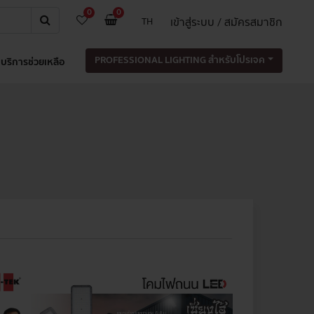
0
0
เข้าสู่ระบบ / สมัครสมาชิก
TH
PROFESSIONAL LIGHTING สำหรับโปรเจค
บริการช่วยเหลือ