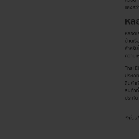
หลอด HI
แสงสว่
หลอ
หลอดเร
บ้านเร
สำหรับ
ความเ
Thai E
ประเภท
สินค้าก
สินค้า
ประกัน 
*เงื่อ