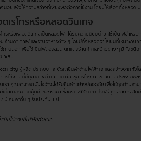
D เป็นหลอดแก๊สเรืองแสงที่ใช้ความสว่างสูง มักนำมาใช้เป็นคู่กับไฟถนน ป้
างน้อย เพื่อให้ความสว่างที่เพียงพอต่อการใช้งาน โดยมีให้เลือกทั้งหลอ
ดเรโทรหรือหลอดวินเทจ
โทรหรือหลอดวินเทจเป็นหลอดไฟที่ได้รับความนิยมนำมาใช้เป็นไฟสำหรับก
ือน ร้านค้า คาเฟ่ และร้านอาหารต่าง ๆ โดยมีทั้งหลอดฮาโลเยนที่เหมาะกั
ใช้ภายนอก เพื่อใช้เป็นไฟส่องสวน ตกแต่งร้านค้า และป้ายต่าง ๆ มีทั้งชน
หมาะสม
lectricity ผู้ผลิต ประกอบ และจัดหาสินค้าด้านไฟฟ้าและแสงสว่างจากท
การใช้งาน ที่มีคุณภาพดี ทนทาน มีอายุการใช้งานที่ยาวนาน ประหยัดพลังง
ับเรา คุณสามารถมั่นใจว่าจะได้รับสินค้าอย่างปลอดภัย เพื่อให้ทุกท่านสามา
ที่ดีเยี่ยมและความคุ้มค่าของราคา ซื้อครบ 400 บาท ส่งฟรีทุกรายการ สิน
2 ปี สินค้าอื่น ๆ รับประกัน 1 ปี
นไขเป็นไปตามที่บริษัทกำหนด