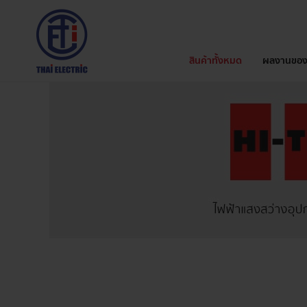
สินค้าทั้งหมด
ผลงานของ