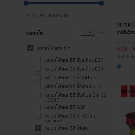
HI-TEK ไ
ล้าง
ลงมีสวิทซ
หลอดไฟ
650 - 1,1
598 - 
หลอดไฟ แอล อี ดี
หลอดไฟ แอลอีดี ขั้วเกลียว E27
หลอดไฟ แอลอีดี ขั้วเกลียว E14
หลอดไฟ แอลอีดี ขั้ว GU5.3
หลอดไฟ แอลอีดี ขั้วเสียบ G13
หลอดไฟ แอลอีดี ขั้วเสียบ G4 ,G9
, GU10
หลอดไฟ แอลอีดี PAR
หลอดไฟ แอลอีดี สำหรับโคม
เพดานกลม
หลอดไฟ แอลอีดี ไฟเส้น