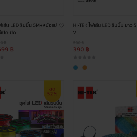
ฟเส้น LED ริบบิ้น 5M+หม้อแป
HI-TEK ไฟเส้น LED ริบบิ้น ยาว 
์เปิด-ปิด
V
50 ฿
500 ฿
699 ฿
390 ฿
ลด
52%