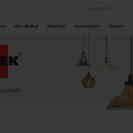
เรา
ประชาสัมพันธ์
เกี่ยวกับเรา
ร่วมงานกับเรา
ติดต่อเรา