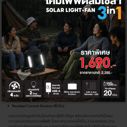
สวิตช์ไฟฟ้าแบบอัตโนมัติที่ถูกออกแบบมาเพื่อป้องกันเหตุไฟฟ้าเกิดความเสีย
หายจากกระแสไฟส่วนเกิน โดยการทำงานพื้นฐานของเบรกเกอร์จะทำหน้าที่ตัด
กระแสไฟฟ้าหลังจากตรวจพบความผิดปกติในวงจร และเมื่อตัดกระแสไฟฟ้าใน
วงจรไปแล้ว จะสามารถปิดหรือต่อวงจรใหม่ได้ทันทีหลังแก้ปัญหา
ประเภทของ
เบรกเกอร์
ที่ใช้บ้าน
สามารถแบ่งแยกเบรกเกอร์ได้ตามประเภทพิกัดแรงดันไฟฟ้า ได้ 3 ประเภทหลัก
ได้แก่ Low Voltage, Medium Voltage และ High Voltage โดยประเภทที่นิยม
ใช้ในที่พักอาศัยและอาคารมักจะเป็นแบบ Low Voltage ที่ประกอบไปด้วย
Miniature Circuit Breakers (MCBs)
เบรกเกอร์ลูกย่อย มีขนาดเล็ก สำหรับใช้ภายในที่พักอาศัยและอาคารที่กระแส
ไฟฟ้าไม่เกิน 100 A ใช้ได้กับทั้งระบบไฟฟ้า 1 และ 3 เฟส โดยจะมีขนาดตั้งแต่ 1, 2,
3 และ 4 Pole สามารถติดตั้งเป็นอุปกรณ์ป้องกันร่วมกันกับแผงจ่ายไฟฟ้าย่อย
(Load Center) หรือแผงจ่ายไฟในที่พักอาศัยอย่างตู้คอนซูมเมอร์ยูนิทที่มี
พิกัดกระแสลัดวงจรต่ำ แต่ไม่สามารถปรับการตั้งค่ากระแสลัดวงจรได้
Residual Current Devices (RCDs)
เบรกเกอร์กันดูดสำหรับป้องกันเหตุไฟรั่ว ไฟดูด พร้อมตัดวงจรทันทีเมื่อพบ
ความผิดปกติของกระแสไฟฟ้า โดยจะสามารถแบ่งได้เป็น 2 ประเภทย่อย ตาม
การทำงานที่แตกต่างกัน และจะทำหน้าที่ตัดวงจรไฟฟ้าอัตโนมัติเมื่อเกิดเหตุกระ