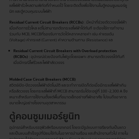
แสไฟฟ้ารั่วไหลตามพิกัดที่กำหนดไว้ โดยจะติดตั้งเพื่อใช้งานในตู้คอนซูมเมอร์ยู
นิท และตู้ควบคุมระบบไฟฟ้า
Residual Current Circuit Breakers (RCCBs)
: มีหน้าที่ช่วยตัดวงจรไฟฟ้า
เมื่อเกิดการรั่วไหล แต่ไม่สามารถตัดกระแสไฟฟ้าได้ทันที จะต้องใช้การทำงาน
ร่วมกับ MCB, MCCBที่รองรับการวัดได้หลากหลายค่า เช่น ค่าแรงดัน
(Voltage) ค่ากระแส (Current) ค่าความต้านทาน (Resistance) แล
Residual Current Circuit Breakers with Overload protection
(RCBOs)
: อุปกรณ์ช่วยป้องกันไฟดูดโดยเฉพาะ สามารถตัดวงจรได้ทันที
เมื่อมีกรณีไฟรั่วและไฟฟ้าลัดวงจร
Molded Case Circuit Breakers (MCCB)
สวิตช์เปิด-ปิดวงจรไฟฟ้าอัตโนมัติ และจะทำการเปิดก็ต่อเมื่อมีกระแสไฟฟ้าเกิน
หรือลัดวงจร โดยกระแสไฟฟ้าที่ MCCB สามารถรับได้จะอยู่ที่ 100 -2,300 A จึง
เหมาะสำหรับการใช้งานตั้งแต่พื้นที่ขนาดเล็กอย่างที่พักอาศัย ไปจนถึงอาคาร
ขนาดใหญ่อย่างโรงงานอุตสาหกรรม
ตู้คอนซูมเมอร์
ยูนิท
อุปกรณ์สำหรับบรรจุฟิวส์หรือเบรกเกอร์ โดยจะมีรูปแบบการเรียงกันเป็นแถว
และเป็นแบบสำเร็จรูปที่นิยมใช้กันในอาคารบ้านเรือน และสำนักงานทั่วไป ภายใน