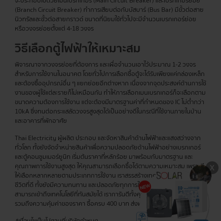
จะประกอบไปด้วยเมนเบรกเกอร์ (Main Circuit Breaker) และเบรกเกอร์ย่อย
(Branch Circuit Breaker) ทำการเสียบต่อกับบัสบาร์ (Bus Bar) มีขั้วต่อสาย
นิวทรัลและขั้วต่อสายกราวด์ ขนาดที่นิยมใช้ทั่วไปจะมีจำนวนเบรกเกอร์ย่อย
หรือวงจรย่อยตั้งแต่ 4-18 วงจร
วิธีเลือกตู้ไฟฟ้าให้เหมาะสม
พิจารณาจากวงจรย่อยที่ต้องการ และเผื่อจำนวนเอาไว้ประมาณ 1-2 วงจร
สำหรับการใช้งานในอนาคต โดยทั่วไปการเลือกซื้อตู้จะได้รับเพียงแค่กล่องเหล็ก
และต้องซื้ออุปกรณ์อื่น ๆ แยกย่อยอีกต่างหาก เนื่องจากจุดประสงค์ด้านการใช้
งานของผู้ใช้แต่ละรายก็ไม่เหมือนกัน ทำให้การเลือกเมนเบรกเกอร์ก็จะเลือกตาม
ขนาดความต้องการใช้งาน แต่จะต้องมีมาตรฐานค่าที่กำหนดของ IC ไม่ต่ำกว่า
10kA ซึ่งทนต่อกระแสลัดวงจรสูงสุดได้เป็นอย่างดีในกรณีที่ใช้งานภายในบ้าน
และอาคารที่พักอาศัย
Thai Electricity ผู้ผลิต ประกอบ และจัดหาสินค้าด้านไฟฟ้าและแสงสว่างจาก
ทั่วโลก ทั้งยังจัดจำหน่ายสินค้าเพื่อความปลอดภัยด้านไฟฟ้าอย่างเบรกเกอร์
และตู้คอนซูมเมอร์ยูนิท เริ่มต้นราคาที่หลักร้อย มาพร้อมกับมาตรฐาน และ
คุณภาพการใช้งานสูงสุด ให้คุณสามารถเลือกซื้อได้ตามความเหมาะสม เพราะมี
ให้เลือกหลากหลายตามประเภทการใช้งาน เราสรรสร้างเทคโนโลยีเพื่อคุณภาพ
ชีวิตที่ดี ทั้งยังมีความทนทาน และปลอดภัยทุกการใช้งาน เพื่อให้ทุกท่าน
สามารถเข้าถึงเทคโนโลยีที่ทันสมัยได้ เราการันตีทั้งคุณภาพสินค้าอย่างดีเยี่ยม
รวมถึงความคุ้มค่าของราคา ซื้อครบ 400 บาท ส่งฟรีทุกรายการ!
*เงื่อนไขเป็นไปตามที่บริษัทกำหนด