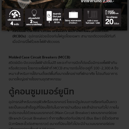
Residual Current Circuit Breakers (RCCBs)
: มีหน้าที่ช่วยตัดวงจรไฟฟ้า
เมื่อเกิดการรั่วไหล แต่ไม่สามารถตัดกระแสไฟฟ้าได้ทันที จะต้องใช้การทำงาน
ร่วมกับ MCB, MCCBที่รองรับการวัดได้หลากหลายค่า เช่น ค่าแรงดัน
(Voltage) ค่ากระแส (Current) ค่าความต้านทาน (Resistance) แล
Residual Current Circuit Breakers with Overload protection
(RCBOs)
: อุปกรณ์ช่วยป้องกันไฟดูดโดยเฉพาะ สามารถตัดวงจรได้ทันที
เมื่อมีกรณีไฟรั่วและไฟฟ้าลัดวงจร
Molded Case Circuit Breakers (MCCB)
สวิตช์เปิด-ปิดวงจรไฟฟ้าอัตโนมัติ และจะทำการเปิดก็ต่อเมื่อมีกระแสไฟฟ้าเกิน
หรือลัดวงจร โดยกระแสไฟฟ้าที่ MCCB สามารถรับได้จะอยู่ที่ 100 -2,300 A จึง
เหมาะสำหรับการใช้งานตั้งแต่พื้นที่ขนาดเล็กอย่างที่พักอาศัย ไปจนถึงอาคาร
ขนาดใหญ่อย่างโรงงานอุตสาหกรรม
ตู้คอนซูมเมอร์
ยูนิท
อุปกรณ์สำหรับบรรจุฟิวส์หรือเบรกเกอร์ โดยจะมีรูปแบบการเรียงกันเป็นแถว
และเป็นแบบสำเร็จรูปที่นิยมใช้กันในอาคารบ้านเรือน และสำนักงานทั่วไป ภายใน
จะประกอบไปด้วยเมนเบรกเกอร์ (Main Circuit Breaker) และเบรกเกอร์ย่อย
(Branch Circuit Breaker) ทำการเสียบต่อกับบัสบาร์ (Bus Bar) มีขั้วต่อสาย
นิวทรัลและขั้วต่อสายกราวด์ ขนาดที่นิยมใช้ทั่วไปจะมีจำนวนเบรกเกอร์ย่อย