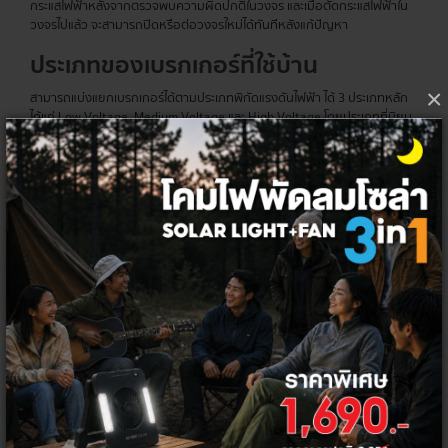
กระแสไฟฟ้าหลังจากตรวจพบความผิดปกติในวงจร และเมื่อตัดกระแสไฟฟ้าใน
วงจรไปแล้ว จะสามารถปิดหรือต่อวงจรใหม่ได้ทันทีหลังแก้ปัญหา
ประเภทของ
เบรกเกอร์
ที่ใช้บ้าน
×
สามารถแบ่งแยกเบรกเกอร์ได้ตามประเภทพิกัดแรงดันไฟฟ้า ได้ 3 ประเภทหลัก
ได้แก่ Low Voltage, Medium Voltage และ High Voltage โดยประเภทที่นิยม
ใช้ในที่พักอาศัยและอาคารมักจะเป็นแบบ Low Voltage ที่ประกอบไปด้วย
Miniature Circuit Breakers (MCBs)
เบรกเกอร์ลูกย่อย มีขนาดเล็ก สำหรับใช้ภายในที่พักอาศัยและอาคารที่กระแส
ไฟฟ้าไม่เกิน 100 A ใช้ได้กับทั้งระบบไฟฟ้า 1 และ 3 เฟส โดยจะมีขนาดตั้งแต่ 1, 2,
3 และ 4 Pole สามารถติดตั้งเป็นอุปกรณ์ป้องกันร่วมกันกับแผงจ่ายไฟฟ้าย่อย
(Load Center) หรือแผงจ่ายไฟในที่พักอาศัยอย่างตู้คอนซูมเมอร์ยูนิทที่มี
พิกัดกระแสลัดวงจรต่ำ แต่ไม่สามารถปรับการตั้งค่ากระแสลัดวงจรได้
Residual Current Devices (RCDs)
เบรกเกอร์กันดูดสำหรับป้องกันเหตุไฟรั่ว ไฟดูด พร้อมตัดวงจรทันทีเมื่อพบ
ความผิดปกติของกระแสไฟฟ้า โดยจะสามารถแบ่งได้เป็น 2 ประเภทย่อย ตาม
การทำงานที่แตกต่างกัน และจะทำหน้าที่ตัดวงจรไฟฟ้าอัตโนมัติเมื่อเกิดเหตุกระ
แสไฟฟ้ารั่วไหลตามพิกัดที่กำหนดไว้ โดยจะติดตั้งเพื่อใช้งานในตู้คอนซูมเมอร์ยู
นิท และตู้ควบคุมระบบไฟฟ้า