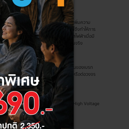
ร์มาตรฐานสูง
ภายในที่พักอาศัยและตัวอาคาร เป็นตัวช่วยเพิ่มความ
เป็นเหตุให้เกิดอัคคีภัยได้ ด้วยเหตุผลนี้จึงทำให้การ
ในอาคาร ทำหน้าที่คอยเปิดและปิดกระแสไฟฟ้าเมื่อมี
ารเลือกอุปกรณ์ให้เหมาะสมสำหรับการใช้งานจริง
หายจากกระแสไฟส่วนเกิน โดยการทำงานพื้นฐานของเบรก
ัดกระแสไฟฟ้าในวงจรไปแล้ว จะสามารถปิดหรือต่อวงจร
้แก่ Low Voltage, Medium Voltage และ High Voltage
อบไปด้วย