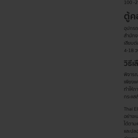
100 -2
ตู้
อุปกรณ
สำนักง
เสียบต่
4-18 
วิธี
พิจารณ
เพียงแค
ทำให้ก
กระแสล
Thai E
อย่างเ
ได้ตาม
และปลอด