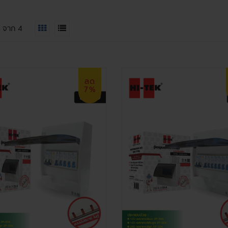
4
จาก
4
ลด
7%