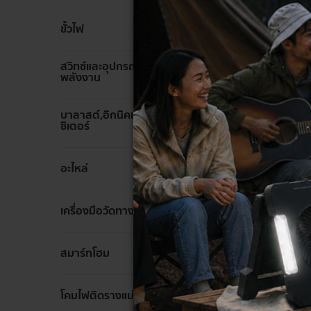
เบ
ล้าง
ขั้วไฟ
เบรกเกอ
สวิทซ์และอุปกรณ์ประหยัด
ล้าง
ปลอดภั
พลังงาน
ติดตั้
การใช้
บาลาสต์,อิกนิคเตอร์,คาปา
ล้าง
ซิเตอร์
เซอ
สวิตช์
ล้าง
อะไหล่
เกอร์จ
ใหม่ได้
ล้าง
เครื่องมือวัดทางไฟฟ้า
ประ
สามารถ
ล้าง
สมาร์ทโฮม
โดยประ
ล้าง
Mini
โคมไฟติดรางแม่เหล็ก