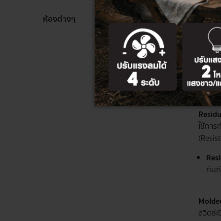
เบรกเกอ
ห้องต่างๆ
มีขนาด
อาศัยอย
Resi
เบรกเก
ประเภท
ติดตั้ง
Residu
ใช้การ
(Resis
Resi
ทันท
Molded
สวิตช์เ