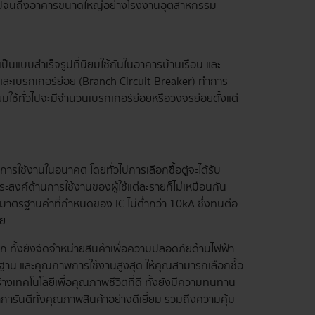
ศัย ไปจนถึงอาคารขนาดใหญ่อย่างโรงงานอุตสาหกรรม
ป็นแบบสำเร็จรูปที่นิยมใช้กันในอาคารบ้านเรือน และ
และเบรกเกอร์ย่อย (Branch Circuit Breaker) ทำการ
ิยมใช้ทั่วไปจะมีจำนวนเบรกเกอร์ย่อยหรือวงจรย่อยตั้งแต่
ใช้งานในอนาคต โดยทั่วไปการเลือกซื้อตู้จะได้รับ
ระสงค์ด้านการใช้งานของผู้ใช้แต่ละรายก็ไม่เหมือนกัน
าตรฐานค่าที่กำหนดของ IC ไม่ต่ำกว่า 10kA ซึ่งทนต่อ
ัย
ลก ทั้งยังจัดจำหน่ายสินค้าเพื่อความปลอดภัยด้านไฟฟ้า
ตรฐาน และคุณภาพการใช้งานสูงสุด ให้คุณสามารถเลือกซื้อ
เทคโนโลยีเพื่อคุณภาพชีวิตที่ดี ทั้งยังมีความทนทาน
าการันตีทั้งคุณภาพสินค้าอย่างดีเยี่ยม รวมถึงความคุ้ม