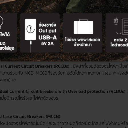
ร์ลูกย่อย มีขนาดเล็ก สำหรับใช้ภายในที่พักอาศัยและอาคารที่กระแสไฟฟ้าไม
ตั้งแต่ 1, 2, 3 และ 4 Pole สามารถติดตั้งเป็นอุปกรณ์ป้องกันร่วมกันกับ
่างตู้คอนซูมเมอร์ยูนิทที่มีพิกัดกระแสลัดวงจรต่ำ แต่ไม่สามารถปรับการต
dual Current Devices (RCDs)
อร์กันดูดสำหรับป้องกันเหตุไฟรั่ว ไฟดูด พร้อมตัดวงจรทันทีเมื่อพบคว
ย่อย ตามการทำงานที่แตกต่างกัน และจะทำหน้าที่ตัดวงจรไฟฟ้าอัตโนมัติเมื
เพื่อใช้งานในตู้คอนซูมเมอร์ยูนิท และตู้ควบคุมระบบไฟฟ้า
al Current Circuit Breakers (RCCBs)
: มีหน้าที่ช่วยตัดวงจรไฟฟ้าเมื่อ
ทำงานร่วมกับ MCB, MCCBที่รองรับการวัดได้หลากหลายค่า เช่น ค่าแรงดั
tance) แล
dual Current Circuit Breakers with Overload protection (RCBOs)
:
ีเมื่อมีกรณีไฟรั่วและไฟฟ้าลัดวงจร
 Case Circuit Breakers (MCCB)
ปิด-ปิดวงจรไฟฟ้าอัตโนมัติ และจะทำการเปิดก็ต่อเมื่อมีกระแสไฟฟ้าเกินหรื