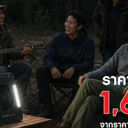
รกเกอร์กันดูดและตู้คอมซูมเมอ
ร์ ตู้ไฟฟ้า หรือตู้คอนซูมเมอร์ยูนิท คืออุปกรณ์สำหรับป้องกันระบบไฟฟ้า
ยในการใช้งานระบบไฟฟ้าให้เป็นไปอย่างมีประสิทธิภาพ ป้องกันการลัดวงจรจน
งเบรกเกอร์เป็นองค์ประกอบสำคัญของการรักษาความปลอดภัยด้านไฟฟ้าภาย
กระแสไฟฟ้าที่สูงมากจนเกินไป หรือกรณีที่เกิดไฟฟ้าลัดวงจร จึงต้องทำก
ร์กิต
เบรกเกอร์
ไฟฟ้าแบบอัตโนมัติที่ถูกออกแบบมาเพื่อป้องกันเหตุไฟฟ้าเกิดความเสีย
ะทำหน้าที่ตัดกระแสไฟฟ้าหลังจากตรวจพบความผิดปกติในวงจร และเมื่อต
ทันทีหลังแก้ปัญหา
เภทของ
เบรกเกอร์
ที่ใช้บ้าน
แบ่งแยกเบรกเกอร์ได้ตามประเภทพิกัดแรงดันไฟฟ้า ได้ 3 ประเภทหลัก ได
เภทที่นิยมใช้ในที่พักอาศัยและอาคารมักจะเป็นแบบ Low Voltage ที่ประก
ature Circuit Breakers (MCBs)