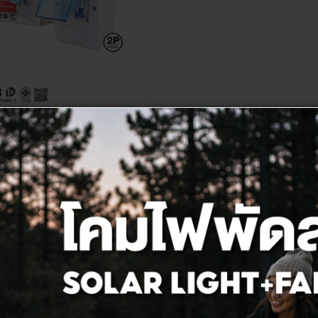
บรคเกอร์กันดูด RCBO 2P32A
่อง