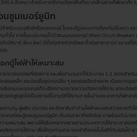
,300 A จึงเหมาะสำหรับการใช้งานตั้งแต่พื้นที่ขนาดเล็กอย่างที่พักอา
คอนซูมเมอร์
ยูนิท
์สำหรับบรรจุฟิวส์หรือเบรกเกอร์ โดยจะมีรูปแบบการเรียงกันเป็นแถว และเ
านทั่วไป ภายในจะประกอบไปด้วยเมนเบรกเกอร์ (Main Circuit Breaker) 
อกับบัสบาร์ (Bus Bar) มีขั้วต่อสายนิวทรัลและขั้วต่อสายกราวด์ ขนาดที่น
วงจร
เลือกตู้ไฟฟ้าให้เหมาะสม
าจากวงจรย่อยที่ต้องการ และเผื่อจำนวนเอาไว้ประมาณ 1-2 วงจรสำหรับการ
่กล่องเหล็ก และต้องซื้ออุปกรณ์อื่น ๆ แยกย่อยอีกต่างหาก เนื่องจากจุดป
ารเลือกเมนเบรกเกอร์ก็จะเลือกตามขนาดความต้องการใช้งาน แต่จะต้องมีม
ัดวงจรสูงสุดได้เป็นอย่างดีในกรณีที่ใช้งานภายในบ้านและอาคารที่พักอาศ
lectricity ผู้ผลิต ประกอบ และจัดหาสินค้าด้านไฟฟ้าและแสงสว่างจากทั่วโ
บรกเกอร์และตู้คอนซูมเมอร์ยูนิท เริ่มต้นราคาที่หลักร้อย มาพร้อมกับมา
ความเหมาะสม เพราะมีให้เลือกหลากหลายตามประเภทการใช้งาน เราสรรสร้าง
ภัยทุกการใช้งาน เพื่อให้ทุกท่านสามารถเข้าถึงเทคโนโลยีที่ทันสมัยได้ เร