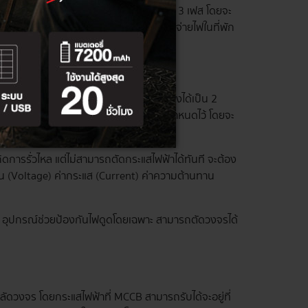
่เกิน 100 A ใช้ได้กับทั้งระบบไฟฟ้า 1 และ 3 เฟส โดยจะ
แผงจ่ายไฟฟ้าย่อย (Load Center) หรือแผงจ่ายไฟในที่พัก
ั้งค่ากระแสลัดวงจรได้
ามผิดปกติของกระแสไฟฟ้า โดยจะสามารถแบ่งได้เป็น 2
่อเกิดเหตุกระแสไฟฟ้ารั่วไหลตามพิกัดที่กำหนดไว้ โดยจะ
เกิดการรั่วไหล แต่ไม่สามารถตัดกระแสไฟฟ้าได้ทันที จะต้อง
น (Voltage) ค่ากระแส (Current) ค่าความต้านทาน
 อุปกรณ์ช่วยป้องกันไฟดูดโดยเฉพาะ สามารถตัดวงจรได้
อลัดวงจร โดยกระแสไฟฟ้าที่ MCCB สามารถรับได้จะอยู่ที่