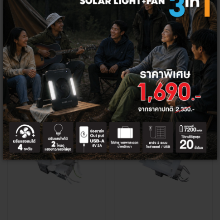
HI-TEK โคมดาวไลท์พร้อมกระจกปิด ท
HI-TEK โคมดาวไลท์พร้อมกระจกปิด ขั้
รงกลม ขั้ว E27 ขนาด 6 นิ้ว
ว 2XE27
300 - 350 ฿
390 ฿
270 - 315 ฿
350 ฿
+
+
ลด
ลด
10%
60%