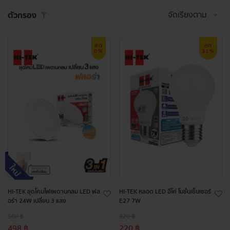
จัดเรียงตาม
ตัวกรอง
ลด
ลด
0%
31%
HI-TEK ชุดโคมไฟเพดานกลม LED ฟล
HI-TEK หลอด LED อีโค่ โมชั่นเซ็นเซอร์
อร่า 24W เปลี่ยน 3 แสง
E27 7W
500 ฿
320 ฿
498 ฿
220 ฿