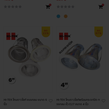
+
+
ลด
ลด
23%
67%
HI-TEK โคมดาวไลท์ แบบกลม ขนาด 6
HI-TEK โคมดาวไลท์พร้อมกระจกปิด ท
นิ้ว
รงกลม ขั้ว E27 ขนาด 4 นิ้ว