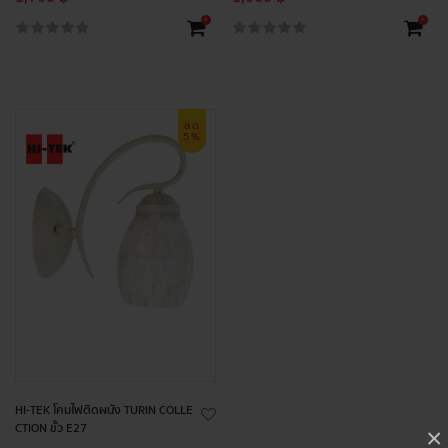
+
+
ลด
5%
HI-TEK โคมไฟติดผนัง TURIN COLLE
CTION ขั้ว E27
×