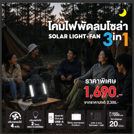
1,690 ฿
1,600 ฿
+
โคมไฟ LED คุณภาพดี
ราคาพิเศษ
โคมไฟหลอด LED ในปัจจุบัน ไม่ได้ทำหน้าที่เพียงแค่ให้แสงสว่างภายในบ้าน
เท่านั้น แต่ยังเพิ่มความสวยงาม ให้ความรู้สึกที่อบอุ่นด้วยเช่นกัน และที่ Thai
Electricity เราคือผู้จัดจำหน่ายโคมไฟและหลอดไฟ LED ยี่ห้อ HI-TEK และ
MACAN ซึ่งเป็นแบรนด์ที่ได้รับการยอมรับว่ามีคุณภาพสูง ทันสมัย เหมาะกับ
ไลฟ์สไตล์ของคนรุ่นใหม่ เน้นการสร้างสรรค์นวัตกรรมที่สร้างความสะดวกสบาย
ไปพร้อมกับการประหยัดพลังงาน รักษาสิ่งแวดล้อม และปลอดภัยในการใช้งาน
ไม่ว่าจะเป็นโคมไฟ LED ติดเพดาน โคมไฟดาวน์ไลต์ โคมไฟสปอตไลต์ โคมไฟอ่าน