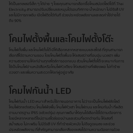
ให้เป็นแกลเลอรี่เล็ก ๆ ได้ง่าย ๆ โดยคุณสามารถเลือกซื้อโคมสปอตไลต์ได้ที่ Thai
Electricity สามารถปรับเปลี่ยนและหมุนได้รอบทิศทาง น้ำหนักเบา ไม่มีรังสี UV
และไม่มีการกะพริบ เปิดไฟติดได้ทันที ช่วยประหยัดพลังงานและลดค่าใช้จ่ายได้
ถึง 90%
โคมไฟตั้งพื้นและโคมไฟตั้งโต๊ะ
โคมไฟตั้งพื้น และโคมไฟตั้งโต๊ะมีให้เลือกหลากหลายแบบและสไตล์ ที่คุณสามารถ
เลือกสีได้ตามความชอบ โดยโคมไฟตั้งพื้นจะให้แสงสว่างที่อบอุ่น นวลตา เพิ่ม
ความสวยงามให้แก่บ้านทุกสไตล์การออกแบบ ส่วนโคมไฟตั้งโต๊ะจะเหมาะกับการ
ใช้เป็นโคมไฟอ่านหนังสือหรือโคมไฟหัวเตียง ให้แสงสว่างที่เพียงพอ ไม่ทำร้าย
ดวงตา และเพิ่มความสะดวกให้แก่ผู้อยู่อาศัย
โคมไฟกันน้ำ LED
โคมไฟกันน้ำ LED เหมาะสำหรับใช้ภายนอกอาคาร ไม่ว่าจะเป็นโคมไฟฟลัดไลต์
โคมไฟตกแต่งสวน โคมไฟฝังพื้น โคมไฟหัวเสา โคมไฟถนน และโคมกันน้ำ ที่ผลิต
ตามมาตรฐาน IP65 (แล้วแต่รุ่น) คุณภาพดีมาให้คุณได้เลือกใช้ได้ตามต้องการ
โดยมีหลากหลายดีไซน์ตามสไตล์ของบ้านและสวนที่แตกต่างกัน ให้แสงที่
สม่ำเสมอ ไม่กะพริบ ไม่มีรังสี UV ที่ทำร้ายผิวหนัง ไม่ดึงดูดแมลง และช่วย
ประหยัดพลังงาน ที่สำคัญสามารถเลือกสีของแสงได้ตามความต้องการด้วย