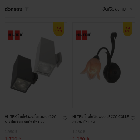
จัดเรียงตาม
ตัวกรอง
ลด
ลด
12%
6%
HI -TEK โคมไฟส่องขึ้นและลง (12C
HI-TEK โคมไฟติดผนัง LECCO COLLE
M.) สี่เหลี่ยม กันน้ำ ขั้ว E27
CTION ขั้ว E14
1,950 ฿
1,130 ฿
1,700 ฿
1,060 ฿