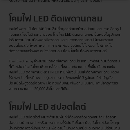
หนังสือ โคมกันน้ำ และชุดโคมไฟหลอด LED อื่น ๆ ในราคาย่อมเยา
โคมไฟ LED ติดเพดานกลม
โคมไฟเพดานเป็นโคมไฟที่นิยมใช้ในที่อยู่อาศัยและบ้านสมัยใหม่ สามารถเลือกรูป
แบบและดีไซน์ได้ตามความชอบ โดยโคม LED ติดเพดานกลมเป็นหนึ่งในรูปทรงที่
ได้รับความนิยม เนื่องจากมีลวดลายและรูปร่างหลากหลาย ให้แสงนวลและ
อบอุ่นในระดับที่พอดี เหมาะแก่การพักผ่อน จึงนิยมใช้ในห้องที่ใช้พักและไม่
ต้องการแสงสว่างจัด อย่างห้องนอน ห้องนั่งเล่น ห้องชมภาพยนตร์
Thai Electricity จำหน่ายหลอดไฟหลากหลายประเภท มาพร้อมกับนวัตกรรม
ที่ทันสมัย ก้าวทันโลก เพื่อการใช้งานที่สะดวกสบายมากยิ่งขึ้น ตัวอย่างเช่น
โคมไฟ LED ติดเพดานยี่ห้อ HI-TEK ที่ไม่เพียงมีแบบให้เลือกหลากหลาย แต่ยัง
ให้แสงสว่างที่คงที่ และบางรุ่นสามารถเปลี่ยนแสงได้ 3 รูปแบบ ที่สำคัญยัง
ประหยัดไฟสูงสุดถึง 50% เมื่อเทียบกับโคมไฟเพดานแบบเดิม และมีอายุการใช้
งานยาวนานกว่า 20,000 ชั่วโมงเลยทีเดียว
โคมไฟ LED สปอตไลต์
โคมไฟ LED สปอตไลต์ เหมาะสำหรับพื้นที่ที่ต้องการจัดแสดงสินค้า หรือจุดที่
ต้องการเน้นภาพถ่ายหรือการตกแต่งให้เด่นชัดขึ้นมา ปัจจุบันโคมสปอตไลต์ถูก
นำมาใช้ตกแต่งที่บ้านมากขึ้น เพื่อเสริมให้บ้านดูทันสมัยและโดดเด่น เปลี่ยนบ้าน