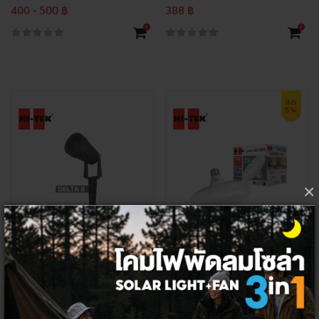
400 - 500 ฿
388 ฿
+
+
ลด
5%
×
HI-TEK โคมไฟปักดิน เดลต้า II สำหรับ
HI-TEK หลอด LED UFO E27 "W" รุ่น
หลอด GU5.3
อัลตร้าไบร์ท