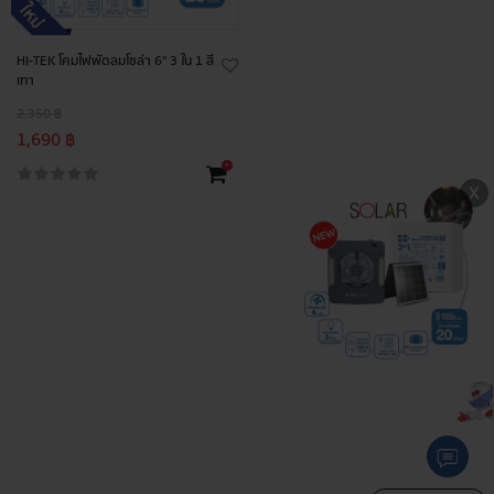
HI-TEK โคมไฟพัดลมโซล่า 6" 3 ใน 1 สี
เทา
2,350 ฿
1,690 ฿
+