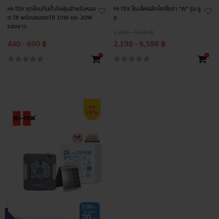
HI-TEK ชุดโคมกันน้ำกันฝุ่นสำหรับหลอ
HI-TEK โคมไฟฝลัดไลท์โซล่า "W" รุ่น ซู
ด T8 พร้อมหลอดT8 10W และ 20W
ส
แสงขาว
2,200 - 7,000 ฿
440 - 690 ฿
2,198 - 6,598 ฿
+
+
ลด
28%