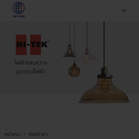
TH
หน้าแรก
ห้องต่างๆ