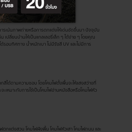
การเน้นภาพถ่ายหรือการตกแต่งให้เด่นชัดขึ้นมา ปัจจุบัน
 เปลี่ยนบ้านให้เป็นแกลเลอรี่เล็ก ๆ ได้ง่าย ๆ โดยคุณ
ด้รอบทิศทาง น้ำหนักเบา ไม่มีรังสี UV และไม่มีการ
อกสีได้ตามความชอบ โดยโคมไฟตั้งพื้นจะให้แสงสว่างที่
ะจะเหมาะกับการใช้เป็นโคมไฟอ่านหนังสือหรือโคมไฟหัว
มไฟตกแต่งสวน โคมไฟฝังพื้น โคมไฟหัวเสา โคมไฟถนน และ