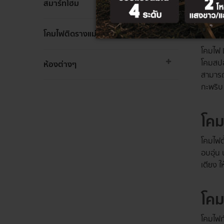
ล้าง
สมาร์ทโฮม
โคม
ล้าง
โคมไฟติดรางแม่เหล็ก
โคมไฟ L
โคมสปอต
ห้องต่างๆ
สามารถเ
กะพริบ
โคม
โคมไฟตั
อบอุ่น
เตียง ใ
โคม
โคมไฟก