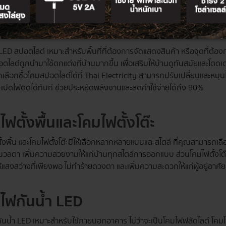
ไฟ LED สปอตไลต์
ED สปอตไลต์ เหมาะสำหรับพื้นที่ที่ต้องการจัดแสดงสินค้า หรือจุดที่ต้อง
ไลต์ถูกนำมาใช้ตกแต่งที่บ้านมากขึ้น เพื่อเสริมให้บ้านดูทันสมัยและโดดเด่น
ลือกซื้อโคมสปอตไลต์ได้ที่ Thai Electricity สามารถปรับเปลี่ยนและหมุนไ
 เปิดไฟติดได้ทันที ช่วยประหยัดพลังงานและลดค่าใช้จ่ายได้ถึง 90%
ไฟตั้งพื้นและโคมไฟตั้งโต๊ะ
้งพื้น และโคมไฟตั้งโต๊ะมีให้เลือกหลากหลายแบบและสไตล์ ที่คุณสามารถเลื
 นวลตา เพิ่มความสวยงามให้แก่บ้านทุกสไตล์การออกแบบ ส่วนโคมไฟตั้งโต๊
ห้แสงสว่างที่เพียงพอ ไม่ทำร้ายดวงตา และเพิ่มความสะดวกให้แก่ผู้อยู่อาศัย
ไฟกันน้ำ LED
ันน้ำ LED เหมาะสำหรับใช้ภายนอกอาคาร ไม่ว่าจะเป็นโคมไฟฟลัดไลต์ โค