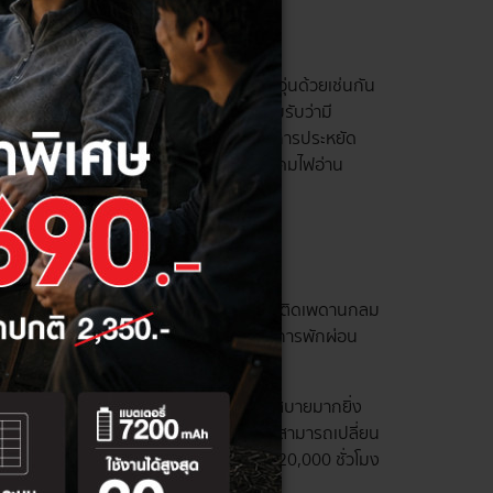
ต่ยังเพิ่มความสวยงาม ให้ความรู้สึกที่อบอุ่นด้วยเช่นกัน
และ MACAN ซึ่งเป็นแบรนด์ที่ได้รับการยอมรับว่ามี
กรรมที่สร้างความสะดวกสบาย ไปพร้อมกับการประหยัด
ดเพดาน โคมไฟดาวน์ไลต์ โคมไฟสปอตไลต์ โคมไฟอ่าน
ูปแบบและดีไซน์ได้ตามความชอบ โดยโคม LED ติดเพดานกลม
้แสงนวลและอบอุ่นในระดับที่พอดี เหมาะแก่การพักผ่อน
 ห้องชมภาพยนตร์
มัย ก้าวทันโลก เพื่อการใช้งานที่สะดวกสบายมากยิ่ง
กหลาย แต่ยังให้แสงสว่างที่คงที่ และบางรุ่นสามารถเปลี่ยน
แบบเดิม และมีอายุการใช้งานยาวนานกว่า 20,000 ชั่วโมง