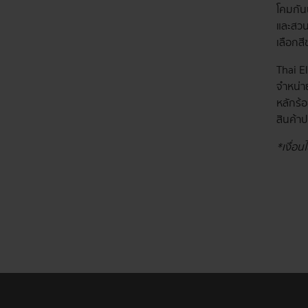
โคมกัน
และสวนท
เลือกส
Thai E
จำหน่า
หลักร้อ
สินค้าป
*เงื่อ