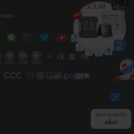
ตามเรา
สอบถามเพิ่มเติม
คลิ๊ก!!