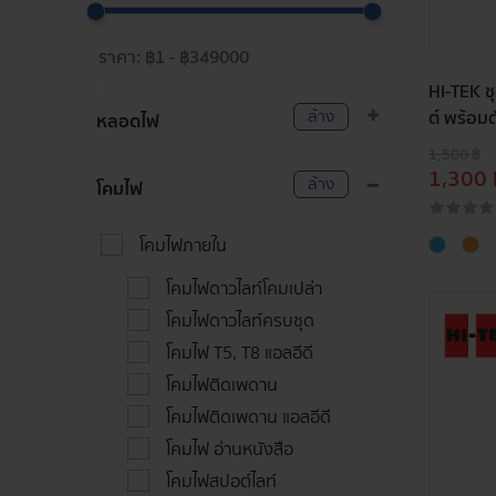
HI-TEK ช
ล้าง
ต์ พร้อมต
หลอดไฟ
1,500 ฿
1,300 
ล้าง
โคมไฟ
โคมไฟภายใน
โคมไฟดาวไลท์โคมเปล่า
โคมไฟดาวไลท์ครบชุด
โคมไฟ T5, T8 แอลอีดี
โคมไฟติดเพดาน
โคมไฟติดเพดาน แอลอีดี
โคมไฟ อ่านหนังสือ
โคมไฟสปอต์ไลท์