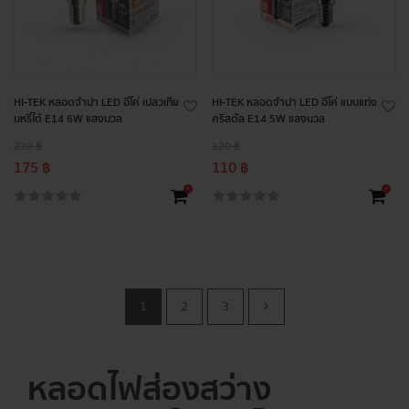
HI-TEK หลอดจำปา LED อีโค่ เปลวเทีย
HI-TEK หลอดจำปา LED อีโค่ แบบแท่ง
นหรี่ได้ E14 6W แสงนวล
คริสตัล E14 5W แสงนวล
220 ฿
120 ฿
175 ฿
110 ฿
+
+
1
2
3
หลอดไฟส่องสว่าง