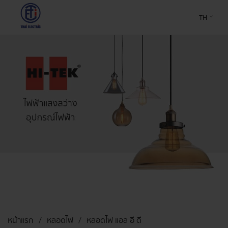
TH
หน้าแรก
หลอดไฟ
หลอดไฟ แอล อี ดี