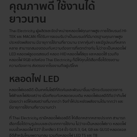
คุณภาพดี ใช้งานได้
ยาวนาน
Thai Electricity ผู้ผลิตและจัดจำหน่ายหลอดไฟคุณภาพสูง ภายใต้แบรนด์ HI-
TEK และ MACAN ที่ได้รับการยอมรับว่าเป็นแบรนด์ที่มีมาตรฐานคุณภาพสูง
ประหยัดพลังงาน มีอายุการใช้งานที่ยาวนาน ราคาคุ้มค่า และมีรูปแบบที่หลาก
หลาย สามารถสนองตอบกับความต้องการที่แตกต่างกัน ไม่ว่าจะเป็นหลอดไฟ
LED หลอดฟลูออเรสเซนต์ หลอด HID หลอดไฟไล่ยุง และหลอดไส้ รวมถึง
หลอดไฟ RGB แต่งห้อง Thai Electricity ก็มีให้คุณได้เลือกซื้อได้ตรงตาม
ความต้องการ ส่งตรงจากโรงงานถึงผู้บริโภค
หลอดไฟ LED
หลอดไฟแอลอีดี เป็นเทคโนโลยีที่คิดค้นและพัฒนาขึ้นมาอีกระดับของวงการ
ไฟฟ้าและไฟส่องสว่าง เมื่อเทียบกับหลอดแบบเดิม หลอดไฟแอลอีดีถือว่ากินไฟ
น้อยกว่า แต่ให้แสงสว่างที่มากกว่า จึงทำให้ประหยัดพลังงานได้มากกว่า และ
มีอายุการใช้งานที่ยาวนานกว่า
ที่ Thai Electricity เรามีหลอดไฟแอลอีดี ให้เลือกหลากหลายประเภท สามารถ
เลือกซื้อได้ตามรูปแบบและประเภทการใช้งาน ไม่ว่าจะเป็นหลอดไฟยาว หลอดไฟ
แบบขั้วหลอดไฟ E27 ขั้วเกลียว E14 ขั้ว GU5.3, G4, G9 และ GU10 หลอดแอล
อีดีสำหรับโคมเพดานกลม รวมถึงหลอดไฟ LED T5 และ T8