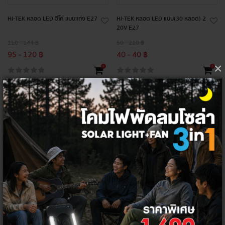
HI-TEK หลอด LED อีโค่ แบบแท่ง E27
HI-TEK หลอด LED แบบ(30 หลอด) 2
20V E27
110 - 144 ฿
50 - 210 ฿
95 - 120 ฿
40 - 40 ฿
×
+
+
ลด
ลด
15%
18%