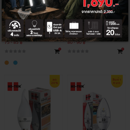
HI-TEK หลอดจำปา LED อีโค่ E14
HI-TEK หลอดจำปา LED อีโค่ เปลวเทีย
น E14 แสงนวล
80 - 100 ฿
90 - 110 ฿
75 - 85 ฿
80 - 90 ฿
+
+
ลด
สินค้า
20%
หมด