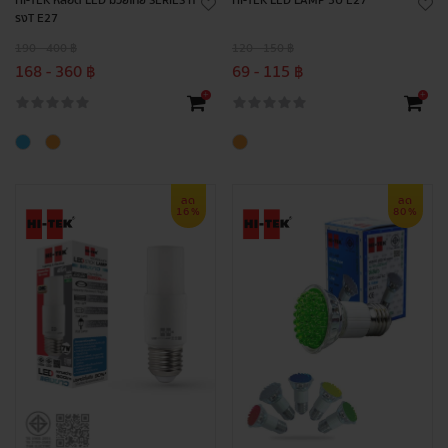
HI-TEK หลอด LED มวยไทย SERIES ท
HI-TEK LED LAMP 3U E27
รงT E27
190 - 400 ฿
120 - 150 ฿
168 - 360 ฿
69 - 115 ฿
+
+
ลด
ลด
16%
80%