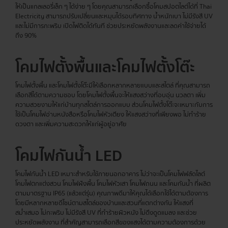
ให้เป็นแกลเลอรี่เล็ก ๆ ได้ง่าย ๆ โดยคุณสามารถเลือกซื้อโคมสปอตไลต์ได้ที่ Thai
Electricity สามารถปรับเปลี่ยนและหมุนได้รอบทิศทาง น้ำหนักเบา ไม่มีรังสี UV
และไม่มีการกะพริบ เปิดไฟติดได้ทันที ช่วยประหยัดพลังงานและลดค่าใช้จ่ายได้
ถึง 90%
โคมไฟตั้งพื้นและโคมไฟตั้งโต๊ะ
โคมไฟตั้งพื้น และโคมไฟตั้งโต๊ะมีให้เลือกหลากหลายแบบและสไตล์ ที่คุณสามารถ
เลือกสีได้ตามความชอบ โดยโคมไฟตั้งพื้นจะให้แสงสว่างที่อบอุ่น นวลตา เพิ่ม
ความสวยงามให้แก่บ้านทุกสไตล์การออกแบบ ส่วนโคมไฟตั้งโต๊ะจะเหมาะกับการ
ใช้เป็นโคมไฟอ่านหนังสือหรือโคมไฟหัวเตียง ให้แสงสว่างที่เพียงพอ ไม่ทำร้าย
ดวงตา และเพิ่มความสะดวกให้แก่ผู้อยู่อาศัย
โคมไฟกันน้ำ LED
โคมไฟกันน้ำ LED เหมาะสำหรับใช้ภายนอกอาคาร ไม่ว่าจะเป็นโคมไฟฟลัดไลต์
โคมไฟตกแต่งสวน โคมไฟฝังพื้น โคมไฟหัวเสา โคมไฟถนน และโคมกันน้ำ ที่ผลิต
ตามมาตรฐาน IP65 (แล้วแต่รุ่น) คุณภาพดีมาให้คุณได้เลือกใช้ได้ตามต้องการ
โดยมีหลากหลายดีไซน์ตามสไตล์ของบ้านและสวนที่แตกต่างกัน ให้แสงที่
สม่ำเสมอ ไม่กะพริบ ไม่มีรังสี UV ที่ทำร้ายผิวหนัง ไม่ดึงดูดแมลง และช่วย
ประหยัดพลังงาน ที่สำคัญสามารถเลือกสีของแสงได้ตามความต้องการด้วย