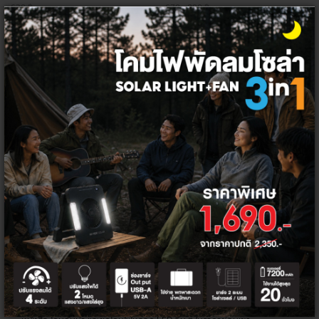
630 ฿
670 - 890 ฿
530 ฿
638 - 718 ฿
+
+
โคมไฟ LED คุณภาพดี
ราคาพิเศษ
โคมไฟหลอด LED ในปัจจุบัน ไม่ได้ทำหน้าที่เพียงแค่ให้แสงสว่างภายในบ้าน
เท่านั้น แต่ยังเพิ่มความสวยงาม ให้ความรู้สึกที่อบอุ่นด้วยเช่นกัน และที่ Thai
Electricity เราคือผู้จัดจำหน่ายโคมไฟและหลอดไฟ LED ยี่ห้อ HI-TEK และ
MACAN ซึ่งเป็นแบรนด์ที่ได้รับการยอมรับว่ามีคุณภาพสูง ทันสมัย เหมาะกับ
ไลฟ์สไตล์ของคนรุ่นใหม่ เน้นการสร้างสรรค์นวัตกรรมที่สร้างความสะดวกสบาย
ไปพร้อมกับการประหยัดพลังงาน รักษาสิ่งแวดล้อม และปลอดภัยในการใช้งาน
ไม่ว่าจะเป็นโคมไฟ LED ติดเพดาน โคมไฟดาวน์ไลต์ โคมไฟสปอตไลต์ โคมไฟอ่าน