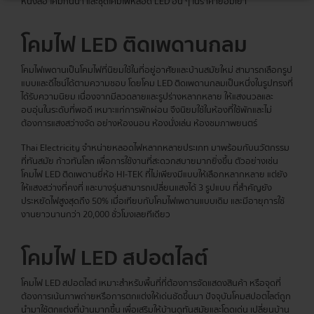
หนังสือ โคมกันน้ำ และชุดโคมไฟหลอด LED อื่น ๆ ในราคาย่อมเยา
โคมไฟ LED ติดเพดานกลม
โคมไฟเพดานเป็นโคมไฟที่นิยมใช้ในที่อยู่อาศัยและบ้านสมัยใหม่ สามารถเลือกรูป
แบบและดีไซน์ได้ตามความชอบ โดยโคม LED ติดเพดานกลมเป็นหนึ่งในรูปทรงที่
ได้รับความนิยม เนื่องจากมีลวดลายและรูปร่างหลากหลาย ให้แสงนวลและ
อบอุ่นในระดับที่พอดี เหมาะแก่การพักผ่อน จึงนิยมใช้ในห้องที่ใช้พักและไม่
ต้องการแสงสว่างจัด อย่างห้องนอน ห้องนั่งเล่น ห้องชมภาพยนตร์
Thai Electricity จำหน่ายหลอดไฟหลากหลายประเภท มาพร้อมกับนวัตกรรม
ที่ทันสมัย ก้าวทันโลก เพื่อการใช้งานที่สะดวกสบายมากยิ่งขึ้น ตัวอย่างเช่น
โคมไฟ LED ติดเพดานยี่ห้อ HI-TEK ที่ไม่เพียงมีแบบให้เลือกหลากหลาย แต่ยัง
ให้แสงสว่างที่คงที่ และบางรุ่นสามารถเปลี่ยนแสงได้ 3 รูปแบบ ที่สำคัญยัง
ประหยัดไฟสูงสุดถึง 50% เมื่อเทียบกับโคมไฟเพดานแบบเดิม และมีอายุการใช้
งานยาวนานกว่า 20,000 ชั่วโมงเลยทีเดียว
โคมไฟ LED สปอตไลต์
โคมไฟ LED สปอตไลต์ เหมาะสำหรับพื้นที่ที่ต้องการจัดแสดงสินค้า หรือจุดที่
ต้องการเน้นภาพถ่ายหรือการตกแต่งให้เด่นชัดขึ้นมา ปัจจุบันโคมสปอตไลต์ถูก
นำมาใช้ตกแต่งที่บ้านมากขึ้น เพื่อเสริมให้บ้านดูทันสมัยและโดดเด่น เปลี่ยนบ้าน