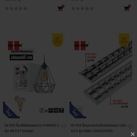
+
+
ลด
ลด
15%
19%
HI-TEK โคมไฟห้อยเพดาน POMPEII 1
HI-TEK โคมตะแกรงสำหรับหลอด LED
ช่อ 08 E27 ครบชุด
G13 รุ่น GRID (30X120CM)
×