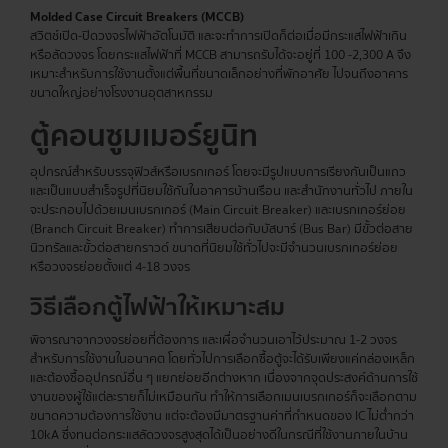
Molded Case Circuit Breakers (MCCB)
สวิตช์เปิด-ปิดวงจรไฟฟ้าอัตโนมัติ และจะทำการเปิดก็ต่อเมื่อมีกระแสไฟฟ้าเกิน
หรือลัดวงจร โดยกระแสไฟฟ้าที่ MCCB สามารถรับได้จะอยู่ที่ 100 -2,300 A จึง
เหมาะสำหรับการใช้งานตั้งแต่พื้นที่ขนาดเล็กอย่างที่พักอาศัย ไปจนถึงอาคาร
ขนาดใหญ่อย่างโรงงานอุตสาหกรรม
ตู้คอนซูมเมอร์
ยูนิท
อุปกรณ์สำหรับบรรจุฟิวส์หรือเบรกเกอร์ โดยจะมีรูปแบบการเรียงกันเป็นแถว
และเป็นแบบสำเร็จรูปที่นิยมใช้กันในอาคารบ้านเรือน และสำนักงานทั่วไป ภายใน
จะประกอบไปด้วยเมนเบรกเกอร์ (Main Circuit Breaker) และเบรกเกอร์ย่อย
(Branch Circuit Breaker) ทำการเสียบต่อกับบัสบาร์ (Bus Bar) มีขั้วต่อสาย
นิวทรัลและขั้วต่อสายกราวด์ ขนาดที่นิยมใช้ทั่วไปจะมีจำนวนเบรกเกอร์ย่อย
หรือวงจรย่อยตั้งแต่ 4-18 วงจร
วิธีเลือกตู้ไฟฟ้าให้เหมาะสม
พิจารณาจากวงจรย่อยที่ต้องการ และเผื่อจำนวนเอาไว้ประมาณ 1-2 วงจร
สำหรับการใช้งานในอนาคต โดยทั่วไปการเลือกซื้อตู้จะได้รับเพียงแค่กล่องเหล็ก
และต้องซื้ออุปกรณ์อื่น ๆ แยกย่อยอีกต่างหาก เนื่องจากจุดประสงค์ด้านการใช้
งานของผู้ใช้แต่ละรายก็ไม่เหมือนกัน ทำให้การเลือกเมนเบรกเกอร์ก็จะเลือกตาม
ขนาดความต้องการใช้งาน แต่จะต้องมีมาตรฐานค่าที่กำหนดของ IC ไม่ต่ำกว่า
10kA ซึ่งทนต่อกระแสลัดวงจรสูงสุดได้เป็นอย่างดีในกรณีที่ใช้งานภายในบ้าน