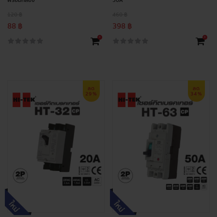
พร้อมกล่อง
30A
120 ฿
460 ฿
88 ฿
398 ฿
+
+
ลด
ลด
29%
34%