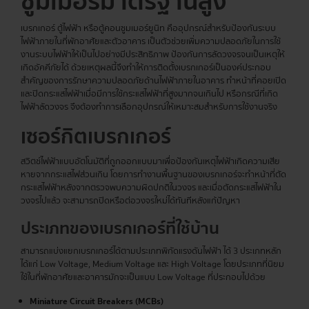
ซูมเมอร์มาตรฐานสูง
เบรกเกอร์ ตู้ไฟฟ้า หรือตู้คอนซูมเมอร์ยูนิท คืออุปกรณ์สำหรับป้องกันระบบ
ไฟฟ้าภายในที่พักอาศัยและตัวอาคาร เป็นตัวช่วยเพิ่มความปลอดภัยในการใช้
งานระบบไฟฟ้าให้เป็นไปอย่างมีประสิทธิภาพ ป้องกันการลัดวงจรจนเป็นเหตุให้
เกิดอัคคีภัยได้ ด้วยเหตุผลนี้จึงทำให้การติดตั้งเบรกเกอร์เป็นองค์ประกอบ
สำคัญของการรักษาความปลอดภัยด้านไฟฟ้าภายในอาคาร ทำหน้าที่คอยเปิด
และปิดกระแสไฟฟ้าเมื่อมีการใช้กระแสไฟฟ้าที่สูงมากจนเกินไป หรือกรณีที่เกิด
ไฟฟ้าลัดวงจร จึงต้องทำการเลือกอุปกรณ์ให้เหมาะสมสำหรับการใช้งานจริง
เซอร์กิต
เบรกเกอร์
สวิตช์ไฟฟ้าแบบอัตโนมัติที่ถูกออกแบบมาเพื่อป้องกันเหตุไฟฟ้าเกิดความเสีย
หายจากกระแสไฟส่วนเกิน โดยการทำงานพื้นฐานของเบรกเกอร์จะทำหน้าที่ตัด
กระแสไฟฟ้าหลังจากตรวจพบความผิดปกติในวงจร และเมื่อตัดกระแสไฟฟ้าใน
วงจรไปแล้ว จะสามารถปิดหรือต่อวงจรใหม่ได้ทันทีหลังแก้ปัญหา
ประเภทของ
เบรกเกอร์
ที่ใช้บ้าน
สามารถแบ่งแยกเบรกเกอร์ได้ตามประเภทพิกัดแรงดันไฟฟ้า ได้ 3 ประเภทหลัก
ได้แก่ Low Voltage, Medium Voltage และ High Voltage โดยประเภทที่นิยม
ใช้ในที่พักอาศัยและอาคารมักจะเป็นแบบ Low Voltage ที่ประกอบไปด้วย
Miniature Circuit Breakers (MCBs)