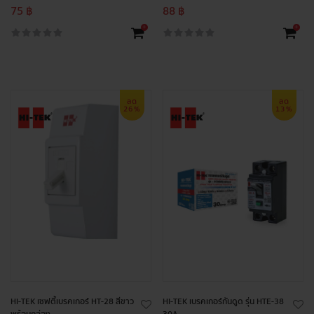
75 ฿
88 ฿
+
+
ลด
ลด
26%
13%
HI-TEK เซฟตี้เบรคเกอร์ HT-28 สีขาว
HI-TEK เบรคเกอร์กันดูด รุ่น HTE-38