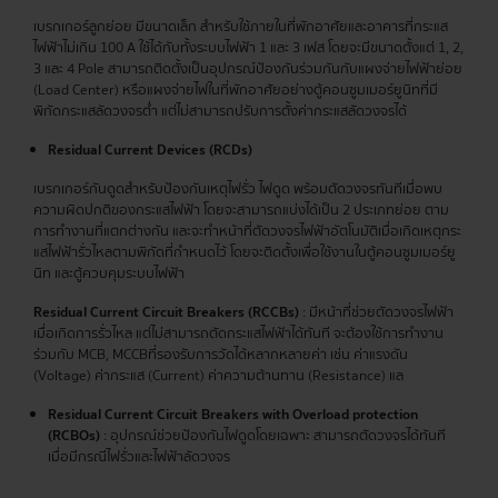
เบรกเกอร์ลูกย่อย มีขนาดเล็ก สำหรับใช้ภายในที่พักอาศัยและอาคารที่กระแส
ไฟฟ้าไม่เกิน 100 A ใช้ได้กับทั้งระบบไฟฟ้า 1 และ 3 เฟส โดยจะมีขนาดตั้งแต่ 1, 2,
3 และ 4 Pole สามารถติดตั้งเป็นอุปกรณ์ป้องกันร่วมกันกับแผงจ่ายไฟฟ้าย่อย
(Load Center) หรือแผงจ่ายไฟในที่พักอาศัยอย่างตู้คอนซูมเมอร์ยูนิทที่มี
พิกัดกระแสลัดวงจรต่ำ แต่ไม่สามารถปรับการตั้งค่ากระแสลัดวงจรได้
Residual Current Devices (RCDs)
เบรกเกอร์กันดูดสำหรับป้องกันเหตุไฟรั่ว ไฟดูด พร้อมตัดวงจรทันทีเมื่อพบ
ความผิดปกติของกระแสไฟฟ้า โดยจะสามารถแบ่งได้เป็น 2 ประเภทย่อย ตาม
การทำงานที่แตกต่างกัน และจะทำหน้าที่ตัดวงจรไฟฟ้าอัตโนมัติเมื่อเกิดเหตุกระ
แสไฟฟ้ารั่วไหลตามพิกัดที่กำหนดไว้ โดยจะติดตั้งเพื่อใช้งานในตู้คอนซูมเมอร์ยู
นิท และตู้ควบคุมระบบไฟฟ้า
Residual Current Circuit Breakers (RCCBs)
: มีหน้าที่ช่วยตัดวงจรไฟฟ้า
เมื่อเกิดการรั่วไหล แต่ไม่สามารถตัดกระแสไฟฟ้าได้ทันที จะต้องใช้การทำงาน
ร่วมกับ MCB, MCCBที่รองรับการวัดได้หลากหลายค่า เช่น ค่าแรงดัน
(Voltage) ค่ากระแส (Current) ค่าความต้านทาน (Resistance) แล
Residual Current Circuit Breakers with Overload protection
(RCBOs)
: อุปกรณ์ช่วยป้องกันไฟดูดโดยเฉพาะ สามารถตัดวงจรได้ทันที
เมื่อมีกรณีไฟรั่วและไฟฟ้าลัดวงจร