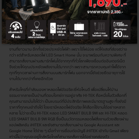
อัจฉริยะด้วยอุปกรณ์ Smart Home ภายใต้แบรนด์ HI-TEK ไม่ว่าจะเป็น ปลั๊กไฟ
หลอดไฟและกล้อง CCTV ไร้สายหรือกล้องวงจรปิดที่สามารถเชื่อมต่อ WIFI
เพื่อสั่งงานผ่านสมาร์ทโฟนได้จากทุกที่ทั่วโลก ถือว่าเป็นฟีเจอร์การใช้งานที่ล้ำ
สมัยเข้ากับไลฟ์สไตล์ของคนรุ่นใหม่ พร้อมตอบโจทย์ความสะดวกสบายได้อย่าง
ปลอดภัยเพียงแค่ใช้อินเทอร์เน็ตเป็นตัวกลางเพื่อเชื่อมต่อ
ขั้นกว่าของหลอดไฟ LED ซึ่งเป็นเทคโนโลยีที่ถูกพัฒนามาเพื่อตอบสนองการใช้
งานไฟฟ้าโดยเฉพาะ ถึงแม้คุณสมบัติของหลอดไฟ LED ทั่วไป จะมีอายุการใช้
งานที่ยาวนาน อีกทั้งช่วยประหยัดไฟฟ้า เพราะใช้ไฟน้อย แต่ให้แสงที่ส่องสว่าง
กว่า แต่สำหรับหลอดไฟ LED Smart Home นั้น จะมาพร้อมกับความพิเศษ ที่
สามารถสั่งงานผ่านสมาร์ทโฟนได้จากทุกที่ทั่วโลกเพียงเชื่อมต่ออินเตอร์เน็ต
จึงช่วยให้คุณประหยัดพลังงานได้มากกว่า เพราะสามารถควบคุมค่าไฟได้จาก
ทุกที่ทุกเวลาผ่านการสั่งงานบนสมาร์ทโฟน นอกจากนี้ยังช่วยยืดอายุการใช้
งานได้มากกว่าที่เคยอีกด้วย
สำหรับใครที่กำลังมองหาหลอดไฟอัจฉริยะยี่ห้อไหนดี เพื่อเปลี่ยนให้บ้าน
ธรรมดากลายเป็นบ้านที่ตอบโจทย์การอยู่อาศัย HI-TEK คือหนึ่งในตัวเลือกที่
คุณสามารถมั่นใจได้ว่า เป็นแบรนด์ที่มีประสิทธิภาพและมีมาตรฐานสูง ทั้งยังมี
ราคาที่ทุกคนเข้าถึงได้ โดยเรามีหลอดไฟอัจฉริยะให้เลือกใช้งานได้อย่างหลาก
หลาย ไม่ว่าจะเป็น HI-TEK หลอด LED SMART BULB 9W และ HI-TEK หลอด
LED SMART BULB 9W RGB ซึ่งเป็นนวัตกรรมหลอดไฟสั่งงานด้วยเสียงผ่าน
แอปพลิเคชัน iHITEK และยังสามารถสั่งงานผ่าน Google Assistant และ
Google Home ได้ง่าย ๆ เมื่อทำการเชื่อมต่อบัญชี iHITEK เข้ากับ Gmail เพียง
เท่านี้ไม่ว่าคุณจะอยู่ใกล้หรือไกลก็สามารถสั่งการได้อย่างคล่องตัว