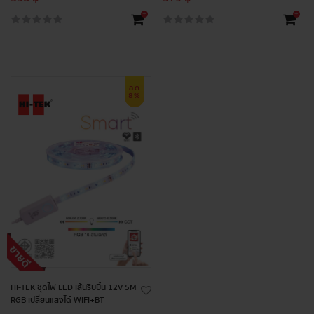
+
+
ลด
8%
HI-TEK ชุดไฟ LED เส้นริบบิ้น 12V 5M
RGB เปลี่ยนแสงได้ WIFI+BT