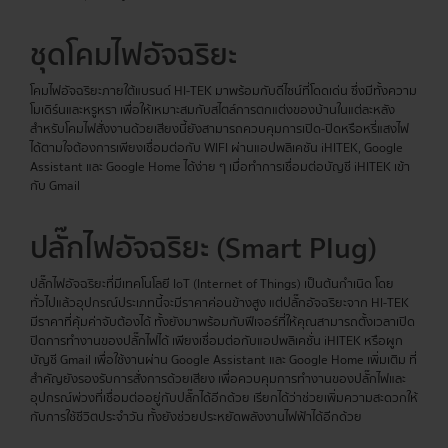
ชุดโคมไฟอัจฉริยะ
โคมไฟอัจฉริยะภายใต้แบรนด์ HI-TEK มาพร้อมกับดีไซน์ที่โดดเด่น ซึ่งมีทั้งความ
โมเดิร์นและหรูหรา เพื่อให้เหมาะสมกับสไตล์การตกแต่งของบ้านในแต่ละหลัง
สำหรับโคมไฟสั่งงานด้วยเสียงนี้ยังสามารถควบคุมการเปิด-ปิดหรือหรี่แสงไฟ
ได้ตามใจต้องการเพียงเชื่อมต่อกับ WIFI ผ่านแอปพลิเคชัน iHITEK, Google
Assistant และ Google Home ได้ง่าย ๆ เมื่อทำการเชื่อมต่อบัญชี iHITEK เข้า
กับ Gmail
ปลั๊กไฟอัจฉริยะ (Smart Plug)
ปลั๊กไฟอัจฉริยะที่มีเทคโนโลยี IoT (Internet of Things) เป็นต้นกำเนิด โดย
ทั่วไปแล้วอุปกรณ์ประเภทนี้จะมีราคาค่อนข้างสูง แต่ปลั๊กอัจฉริยะจาก HI-TEK
มีราคาที่คุ้มค่าจับต้องได้ ทั้งยังมาพร้อมกับฟีเจอร์ที่ให้คุณสามารถตั้งเวลาเปิด
ปิดการทำงานของปลั๊กไฟได้ เพียงเชื่อมต่อกับแอปพลิเคชั่น iHITEK หรือผูก
บัญชี Gmail เพื่อใช้งานผ่าน Google Assistant และ Google Home เพิ่มเติม ที่
สำคัญยังรองรับการสั่งการด้วยเสียง เพื่อควบคุมการทำงานของปลั๊กไฟและ
อุปกรณ์พ่วงที่เชื่อมต่ออยู่กับปลั๊กได้อีกด้วย เรียกได้ว่าช่วยเพิ่มความสะดวกให้
กับการใช้ชีวิตประจำวัน ทั้งยังช่วยประหยัดพลังงานไฟฟ้าได้อีกด้วย