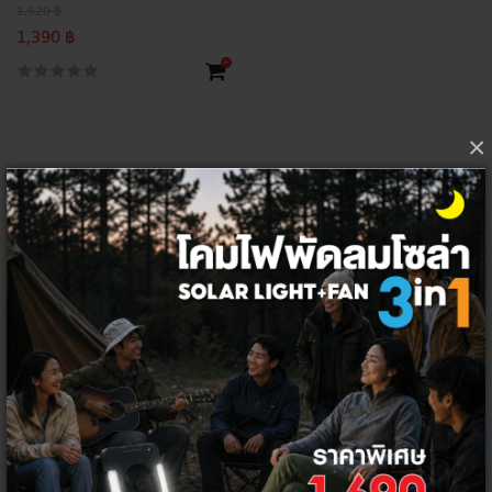
1,520 ฿
1,390 ฿
+
×
ปลั๊กไฟ
กล้องไร้สาย
และ
หลอดไฟ
อุปกรณ์
Smart
Home
ที่ควบคุมได้ด้วย
WIFI
Thai Electricity เราเป็นผู้นำด้านนวัตกรรมไฟฟ้าที่ผลิตอุปกรณ์ทันสมัยที่ให้
ความสำคัญกับการคัดสรรเทคโนโลยีที่สามารถเข้าถึงผู้บริโภคและสามารถยก
ระดับคุณภาพชีวิตของผู้บริโภค ช่วยเปลี่ยนบ้านธรรมดาให้กลายเป็นบ้าน