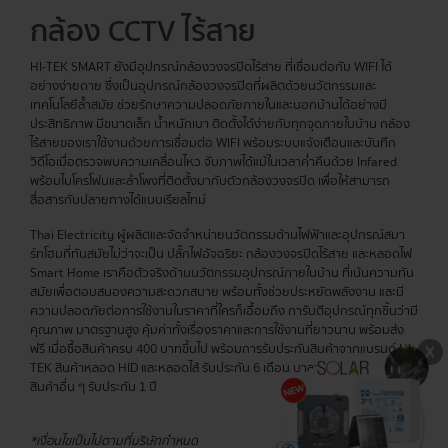
กล้อง CCTV ไร้สาย
HI-TEK SMART ยังมีอุปกรณ์กล้องวงจรปิดไร้สาย ที่เชื่อมต่อกับ WIFI ได้
อย่างง่ายดาย ซึ่งเป็นอุปกรณ์กล้องวงจรปิดที่ผลิตด้วยนวัตกรรมและ
เทคโนโลยีล้ำสมัย ช่วยรักษาความปลอดภัยภายในและนอกบ้านได้อย่างมี
ประสิทธิภาพ มีขนาดเล็ก น้ำหนักเบา ติดตั้งได้ง่ายกับทุกจุดภายในบ้าน กล้อง
ไร้สายของเราใช้งานด้วยการเชื่อมต่อ WIFI พร้อมระบบแจ้งเตือนและบันทึก
วิดีโอเมื่อตรวจพบความเคลื่อนไหว จับภาพได้แม้ในเวลาค่ำคืนด้วย Infared
พร้อมไมโครโฟนและลำโพงที่ติดตั้งมากับตัวกล้องวงจรปิด เพื่อให้สามารถ
สื่อสารกับปลายทางได้แบบเรียลไทม์
Thai Electricity ผู้ผลิตและจัดจำหน่ายนวัตกรรมด้านไฟฟ้าและอุปกรณ์สมา
ร์ทโฮมที่ทันสมัยไม่ว่าจะเป็น ปลั๊กไฟอัจฉริยะ กล้องวงจรปิดไร้สาย และหลอดไฟ
Smart Home เราคือตัวจริงด้านนวัตกรรมอุปกรณ์ภายในบ้าน ที่เน้นความทัน
สมัยเพื่อตอบสนองความสะดวกสบาย พร้อมทั้งช่วยประหยัดพลังงาน และมี
ความปลอดภัยต่อการใช้งานในราคาที่ใครก็เอื้อมถึง การันตีอุปกรณ์ทุกชิ้นว่ามี
คุณภาพ มาตรฐานสูง คุ้มค่าทั้งเรื่องราคาและการใช้งานที่ยาวนาน พร้อมส่ง
ฟรี เมื่อซื้อสินค้าครบ 400 บาทขึ้นไป พร้อมการรับประกันสินค้าจากแบรนด์ HI-
TEK สินค้าหลอด HID และหลอดไส้ รับประกัน 6 เดือน บาลาสต์รับประกัน 2 ปี
สินค้าอื่น ๆ รับประกัน 1 ปี
*เงื่อนไขเป็นไปตามที่บริษัทกำหนด