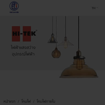
TH
หน้าแรก
โคมไฟ
โคมไฟภายใน