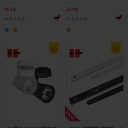
750 ฿
500 ฿
650 ฿
450 ฿
+
+
ลด
ลด
13%
19%