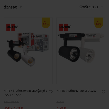
จัดเรียงตาม
ตัวกรอง
ลด
ลด
18%
10%
HI-TEK โคมติดรางกลม LED รุ่น ทูป ข
HI-TEK โคมติดรางกลม LED 12W
นาด 7,15 วัตต์
380 - 580 ฿
500 ฿
350 - 470 ฿
450 ฿