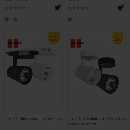
+
+
สินค้า
ลด
หมด
10%
HI-TEK โคมติดรางกลม LED 30W
HI-TEK โคมสปอตไลท์ LED แป้นกลม ติ
ดลอย 12W แสงนวล