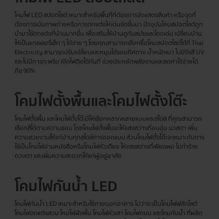
โคมไฟ LED สปอตไลต์ เหมาะสำหรับพื้นที่ที่ต้องการจัดแสดงสินค้า หรือจุดที่
ต้องการเน้นภาพถ่ายหรือการตกแต่งให้เด่นชัดขึ้นมา ปัจจุบันโคมสปอตไลต์ถูก
นำมาใช้ตกแต่งที่บ้านมากขึ้น เพื่อเสริมให้บ้านดูทันสมัยและโดดเด่น เปลี่ยนบ้าน
ให้เป็นแกลเลอรี่เล็ก ๆ ได้ง่าย ๆ โดยคุณสามารถเลือกซื้อโคมสปอตไลต์ได้ที่ Thai
Electricity สามารถปรับเปลี่ยนและหมุนได้รอบทิศทาง น้ำหนักเบา ไม่มีรังสี UV
และไม่มีการกะพริบ เปิดไฟติดได้ทันที ช่วยประหยัดพลังงานและลดค่าใช้จ่ายได้
ถึง 90%
โคมไฟตั้งพื้นและโคมไฟตั้งโต๊ะ
โคมไฟตั้งพื้น และโคมไฟตั้งโต๊ะมีให้เลือกหลากหลายแบบและสไตล์ ที่คุณสามารถ
เลือกสีได้ตามความชอบ โดยโคมไฟตั้งพื้นจะให้แสงสว่างที่อบอุ่น นวลตา เพิ่ม
ความสวยงามให้แก่บ้านทุกสไตล์การออกแบบ ส่วนโคมไฟตั้งโต๊ะจะเหมาะกับการ
ใช้เป็นโคมไฟอ่านหนังสือหรือโคมไฟหัวเตียง ให้แสงสว่างที่เพียงพอ ไม่ทำร้าย
ดวงตา และเพิ่มความสะดวกให้แก่ผู้อยู่อาศัย
โคมไฟกันน้ำ LED
โคมไฟกันน้ำ LED เหมาะสำหรับใช้ภายนอกอาคาร ไม่ว่าจะเป็นโคมไฟฟลัดไลต์
โคมไฟตกแต่งสวน โคมไฟฝังพื้น โคมไฟหัวเสา โคมไฟถนน และโคมกันน้ำ ที่ผลิต