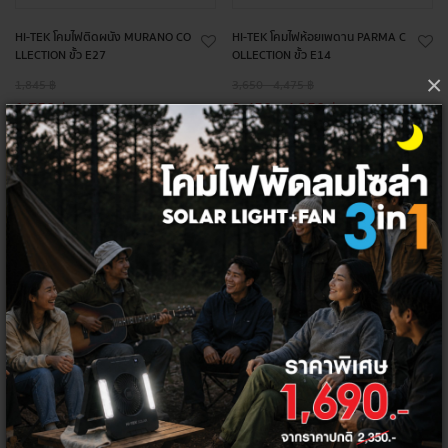
HI-TEK โคมไฟติดผนัง MURANO CO
HI-TEK โคมไฟห้อยเพดาน PARMA C
LLECTION ขั้ว E27
OLLECTION ขั้ว E14
×
1,845 ฿
3,650 - 4,475 ฿
1,750 ฿
3,450 - 4,250 ฿
+
+
ลด
ลด
5%
4%