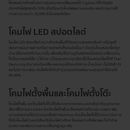
ให้แสงสว่างที่คงที่ และบางรุ่นสามารถเปลี่ยนแสงได้ 3 รูปแบบ ที่สำคัญยัง
ประหยัดไฟสูงสุดถึง 50% เมื่อเทียบกับโคมไฟเพดานแบบเดิม และมีอายุการใช้
งานยาวนานกว่า 20,000 ชั่วโมงเลยทีเดียว
โคมไฟ LED สปอตไลต์
โคมไฟ LED สปอตไลต์ เหมาะสำหรับพื้นที่ที่ต้องการจัดแสดงสินค้า หรือจุดที่
ต้องการเน้นภาพถ่ายหรือการตกแต่งให้เด่นชัดขึ้นมา ปัจจุบันโคมสปอตไลต์ถูก
นำมาใช้ตกแต่งที่บ้านมากขึ้น เพื่อเสริมให้บ้านดูทันสมัยและโดดเด่น เปลี่ยนบ้าน
ให้เป็นแกลเลอรี่เล็ก ๆ ได้ง่าย ๆ โดยคุณสามารถเลือกซื้อโคมสปอตไลต์ได้ที่ Thai
Electricity สามารถปรับเปลี่ยนและหมุนได้รอบทิศทาง น้ำหนักเบา ไม่มีรังสี UV
และไม่มีการกะพริบ เปิดไฟติดได้ทันที ช่วยประหยัดพลังงานและลดค่าใช้จ่ายได้
ถึง 90%
โคมไฟตั้งพื้นและโคมไฟตั้งโต๊ะ
โคมไฟตั้งพื้น และโคมไฟตั้งโต๊ะมีให้เลือกหลากหลายแบบและสไตล์ ที่คุณสามารถ
เลือกสีได้ตามความชอบ โดยโคมไฟตั้งพื้นจะให้แสงสว่างที่อบอุ่น นวลตา เพิ่ม
ความสวยงามให้แก่บ้านทุกสไตล์การออกแบบ ส่วนโคมไฟตั้งโต๊ะจะเหมาะกับการ
ใช้เป็นโคมไฟอ่านหนังสือหรือโคมไฟหัวเตียง ให้แสงสว่างที่เพียงพอ ไม่ทำร้าย
ดวงตา และเพิ่มความสะดวกให้แก่ผู้อยู่อาศัย