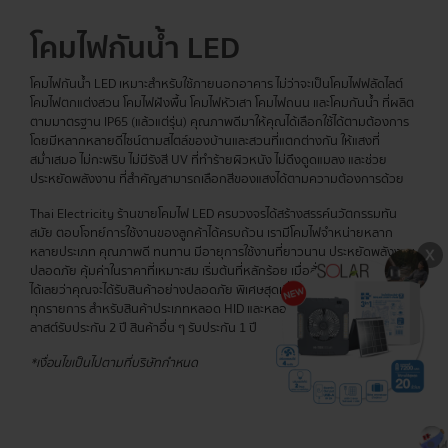
โคมไฟกันน้ำ LED
โคมไฟกันน้ำ LED เหมาะสำหรับใช้ภายนอกอาคาร ไม่ว่าจะเป็นโคมไฟฟลัดไลต์
โคมไฟตกแต่งสวน โคมไฟฝังพื้น โคมไฟหัวเสา โคมไฟถนน และโคมกันน้ำ ที่ผลิต
ตามมาตรฐาน IP65 (แล้วแต่รุ่น) คุณภาพดีมาให้คุณได้เลือกใช้ได้ตามต้องการ
โดยมีหลากหลายดีไซน์ตามสไตล์ของบ้านและสวนที่แตกต่างกัน ให้แสงที่
สม่ำเสมอ ไม่กะพริบ ไม่มีรังสี UV ที่ทำร้ายผิวหนัง ไม่ดึงดูดแมลง และช่วย
ประหยัดพลังงาน ที่สำคัญสามารถเลือกสีของแสงได้ตามความต้องการด้วย
Thai Electricity ร้านขายโคมไฟ LED ครบวงจรได้สร้างสรรค์นวัตกรรมทัน
สมัย ตอบโจทย์การใช้งานของลูกค้าได้ครบถ้วน เรามีโคมไฟจำหน่ายหลาก
หลายประเภท คุณภาพดี ทนทาน มีอายุการใช้งานที่ยาวนาน ประหยัดพลังงาน
ปลอดภัย คุ้มค่าในราคาที่เหมาะสม เริ่มต้นที่หลักร้อย เมื่อสั่งสินค้ากับเรา มั่นใจ
ได้เลยว่าคุณจะได้รับสินค้าอย่างปลอดภัย พิเศษสุดเมื่อซื้อครบ 400 บาท ส่งฟรี
ทุกรายการ สำหรับสินค้าประเภทหลอด HID และหลอดไส้ รับประกัน 6 เดือน บา
ลาสต์รับประกัน 2 ปี สินค้าอื่น ๆ รับประกัน 1 ปี
*เงื่อนไขเป็นไปตามที่บริษัทกำหนด