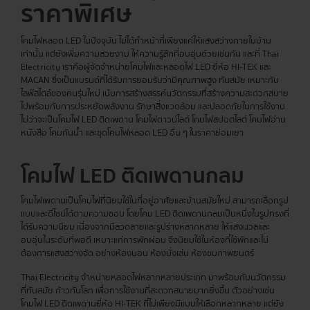
ราคาพิเศษ
โคมไฟหลอด LED ในปัจจุบัน ไม่ได้ทำหน้าที่เพียงแค่ให้แสงสว่างภายในบ้าน
เท่านั้น แต่ยังเพิ่มความสวยงาม ให้ความรู้สึกที่อบอุ่นด้วยเช่นกัน และที่ Thai
Electricity เราคือผู้จัดจำหน่ายโคมไฟและหลอดไฟ LED ยี่ห้อ HI-TEK และ
MACAN ซึ่งเป็นแบรนด์ที่ได้รับการยอมรับว่ามีคุณภาพสูง ทันสมัย เหมาะกับ
ไลฟ์สไตล์ของคนรุ่นใหม่ เน้นการสร้างสรรค์นวัตกรรมที่สร้างความสะดวกสบาย
ไปพร้อมกับการประหยัดพลังงาน รักษาสิ่งแวดล้อม และปลอดภัยในการใช้งาน
ไม่ว่าจะเป็นโคมไฟ LED ติดเพดาน โคมไฟดาวน์ไลต์ โคมไฟสปอตไลต์ โคมไฟอ่าน
หนังสือ โคมกันน้ำ และชุดโคมไฟหลอด LED อื่น ๆ ในราคาย่อมเยา
โคมไฟ LED ติดเพดานกลม
โคมไฟเพดานเป็นโคมไฟที่นิยมใช้ในที่อยู่อาศัยและบ้านสมัยใหม่ สามารถเลือกรูป
แบบและดีไซน์ได้ตามความชอบ โดยโคม LED ติดเพดานกลมเป็นหนึ่งในรูปทรงที่
ได้รับความนิยม เนื่องจากมีลวดลายและรูปร่างหลากหลาย ให้แสงนวลและ
อบอุ่นในระดับที่พอดี เหมาะแก่การพักผ่อน จึงนิยมใช้ในห้องที่ใช้พักและไม่
ต้องการแสงสว่างจัด อย่างห้องนอน ห้องนั่งเล่น ห้องชมภาพยนตร์
Thai Electricity จำหน่ายหลอดไฟหลากหลายประเภท มาพร้อมกับนวัตกรรม
ที่ทันสมัย ก้าวทันโลก เพื่อการใช้งานที่สะดวกสบายมากยิ่งขึ้น ตัวอย่างเช่น
โคมไฟ LED ติดเพดานยี่ห้อ HI-TEK ที่ไม่เพียงมีแบบให้เลือกหลากหลาย แต่ยัง