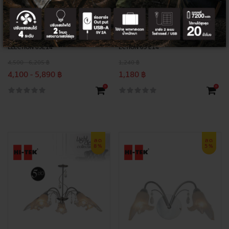
HI-TEK โคมไฟห้อยเพดาน LUCCA CO
HI-TEK โคมไฟติดผนัง LUCCA COLL
LLECTION ขั้วE14
ECTION ขั้ว E14
4,500 - 6,205 ฿
1,240 ฿
4,100 - 5,890 ฿
1,180 ฿
+
+
ลด
ลด
8%
5%