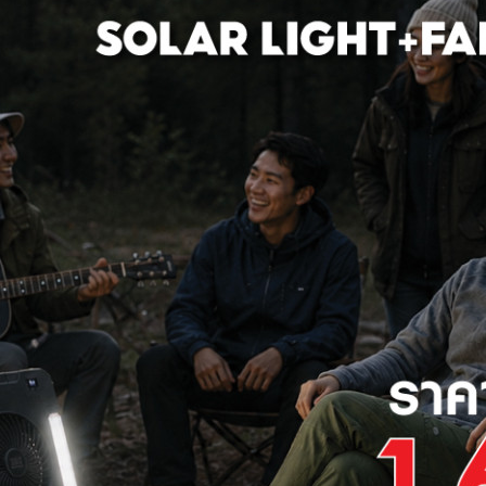
อดไฟ LED
แอลอีดี เป็นเทคโนโลยีที่คิดค้นและพัฒนาขึ้นมาอีกระดับของวงการไฟฟ้า
ว่ากินไฟน้อยกว่า แต่ให้แสงสว่างที่มากกว่า จึงทำให้ประหยัดพลังงานได้มา
ai Electricity เรามีหลอดไฟแอลอีดี ให้เลือกหลากหลายประเภท สามารถเลือก
ยาว หลอดไฟแบบขั้วหลอดไฟ E27 ขั้วเกลียว E14 ขั้ว GU5.3, G4, G9 
 LED T5 และ T8
อดไฟสำหรับตกแต่ง
สันและลูกเล่นให้กับบ้าน ร้านค้า และสถานที่ต่าง ๆ ด้วยไฟ LED สำหรับตก
ป็นไฟเส้น ไฟเรทโทร ไฟปิงปองหลากสี และหลอดไฟ RGB ที่ใช้สำหรับตกแต่งห้อ
ลางแจ้ง หรือบริเวณที่มีแมลงและยุงชุกชุม Thai Electricity ขอแนะนำ
มคุณสมบัติพิเศษในการปล่อยความยาวคลื่นแสง ตั้งแต่ 560nm -580nm 
ลี้ยง และสิ่งแวดล้อม โดยหลอดไฟไล่ยุงของเราสามารถใช้งานได้ทั้งภายในบ
ำ สวนหลังบ้าน ร้านอาหาร และร้านกาแฟต่าง ๆ
ดฟลูออเรสเซนต์