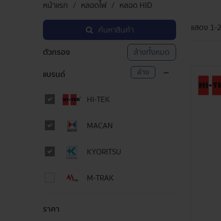
หน้าแรก
หลอดไฟ
หลอด HID
แสดง
1-
ค้นหาสินค้า
ตัวกรอง
ล้างทั้งหมด
ล้าง
แบรนด์
HI-TEK
MACAN
KYORITSU
M-TRAK
ราคา