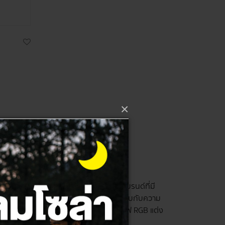
×
านได้ยาวนาน
และ MACAN ที่ได้รับการยอมรับว่าเป็นแบรนด์ที่มี
า และมีรูปแบบที่หลากหลาย สามารถสนองตอบกับความ
D หลอดไฟไล่ยุง และหลอดไส้ รวมถึงหลอดไฟ RGB แต่ง
โรงงานถึงผู้บริโภค