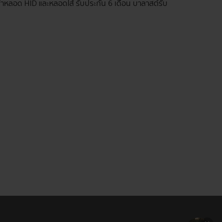
ค้าหลอด HID และหลอดไส้ รับประกัน 6 เดือน บาลาสต์รับ