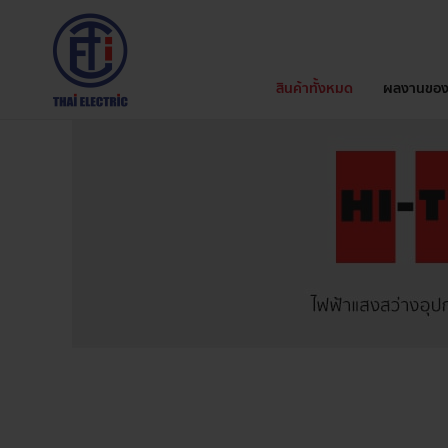
สินค้าทั้งหมด
ผลงานของ