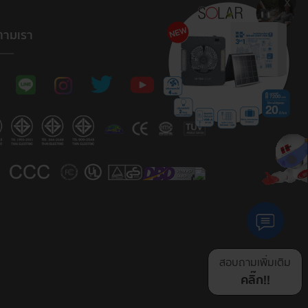
ตามเรา
สอบถามเพิ่มเติม
คลิ๊ก!!