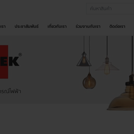
เรา
ประชาสัมพันธ์
เกี่ยวกับเรา
ร่วมงานกับเรา
ติดต่อเรา