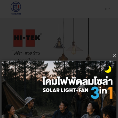
TH
×
หน้าแรก
อะไหล่
อะไหล่สำหรับโคมดาวไลท์