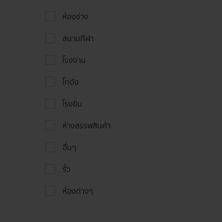
ห้องช่าง
สนามกีฬา
โรงงาน
โกดัง
โรงยิม
ห้างสรรพสินค้า
อื่นๆ
รั้ว
ห้องต่างๆ