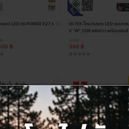
ลอด LED HI-POWER E27 แ
HI-TEK โคม/หลอด LED แบบกล
V "W" 32W แสงขาว พร้อมเลนส์ แ
 ฿
420 ฿
500 ฿
388 ฿