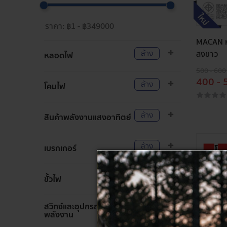
MACAN ห
ล้าง
สงขาว
หลอดไฟ
500 - 600
400 - 
ล้าง
โคมไฟ
ล้าง
สินค้าพลังงานแสงอาทิตย์
ล้าง
เบรกเกอร์
ล้าง
ขั้วไฟ
สวิทซ์และอุปกรณ์ประหยัด
ล้าง
พลังงาน