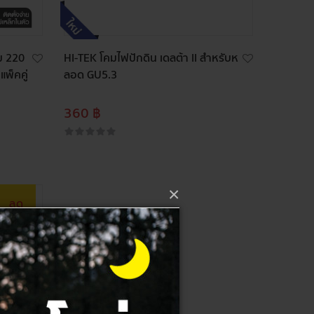
ม 220
HI-TEK โคมไฟปักดิน เดลต้า II สำหรับห
พ็คคู่
ลอด GU5.3
360 ฿
×
ลด
28%