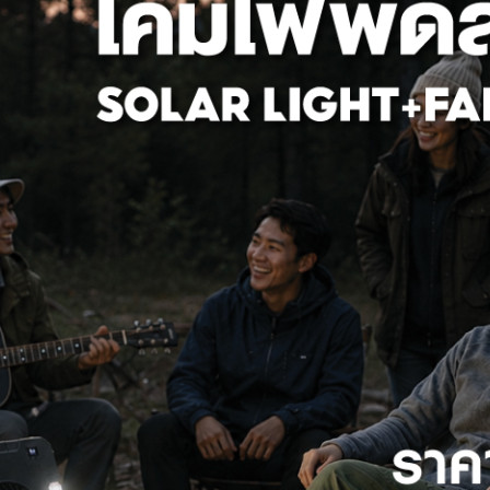
ุดโคมกันน้ำกันฝุ่นสำหรับหลอ
HI-TEK โคมไฟพัดลมโซล่า 6" 3 ใน
้อมหลอดT8 10W และ 20W แส
ทา
2,350 ฿
690 ฿
1,690 ฿