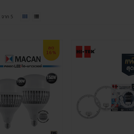
5
จาก
5
ลด
16%