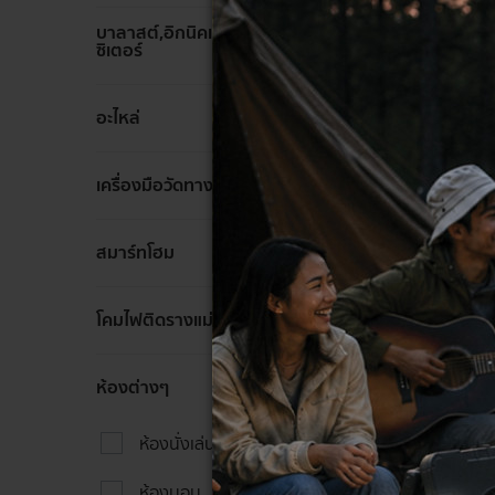
บาลาสต์,อิกนิคเตอร์,คาปา
ล้าง
ซิเตอร์
ล้าง
อะไหล่
ล้าง
เครื่องมือวัดทางไฟฟ้า
HI-TEK ช
ล้าง
สมาร์ทโฮม
ด T8 พร
งขาว
ล้าง
โคมไฟติดรางแม่เหล็ก
440 - 
ล้าง
ห้องต่างๆ
ห้องนั่งเล่น
ห้องนอน