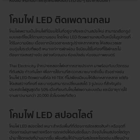
หนังสือ โคมกันน้ำ และชุดโคมไฟหลอด LED อื่น ๆ ในราคาย่อมเยา
โคมไฟ LED ติดเพดานกลม
โคมไฟเพดานเป็นโคมไฟที่นิยมใช้ในที่อยู่อาศัยและบ้านสมัยใหม่ สามารถเลือกรูป
แบบและดีไซน์ได้ตามความชอบ โดยโคม LED ติดเพดานกลมเป็นหนึ่งในรูปทรงที่
ได้รับความนิยม เนื่องจากมีลวดลายและรูปร่างหลากหลาย ให้แสงนวลและ
อบอุ่นในระดับที่พอดี เหมาะแก่การพักผ่อน จึงนิยมใช้ในห้องที่ใช้พักและไม่
ต้องการแสงสว่างจัด อย่างห้องนอน ห้องนั่งเล่น ห้องชมภาพยนตร์
Thai Electricity จำหน่ายหลอดไฟหลากหลายประเภท มาพร้อมกับนวัตกรรม
ที่ทันสมัย ก้าวทันโลก เพื่อการใช้งานที่สะดวกสบายมากยิ่งขึ้น ตัวอย่างเช่น
โคมไฟ LED ติดเพดานยี่ห้อ HI-TEK ที่ไม่เพียงมีแบบให้เลือกหลากหลาย แต่ยัง
ให้แสงสว่างที่คงที่ และบางรุ่นสามารถเปลี่ยนแสงได้ 3 รูปแบบ ที่สำคัญยัง
ประหยัดไฟสูงสุดถึง 50% เมื่อเทียบกับโคมไฟเพดานแบบเดิม และมีอายุการใช้
งานยาวนานกว่า 20,000 ชั่วโมงเลยทีเดียว
โคมไฟ LED สปอตไลต์
โคมไฟ LED สปอตไลต์ เหมาะสำหรับพื้นที่ที่ต้องการจัดแสดงสินค้า หรือจุดที่
ต้องการเน้นภาพถ่ายหรือการตกแต่งให้เด่นชัดขึ้นมา ปัจจุบันโคมสปอตไลต์ถูก
นำมาใช้ตกแต่งที่บ้านมากขึ้น เพื่อเสริมให้บ้านดูทันสมัยและโดดเด่น เปลี่ยนบ้าน