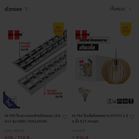
ทั้งหมด
ตัวกรอง
ลด
ลด
19%
24%
HI-TEK โคมตะแกรงสำหรับหลอด LED
HI-TEK โคมไฟห้อยเพดาน KYOTO 1 ช่
G13 รุ่น GRID (30X120CM)
อ ขั้ว E27 ครบชุด
670 - 890 ฿
2,550 ฿
638 - 718 ฿
1,930 ฿