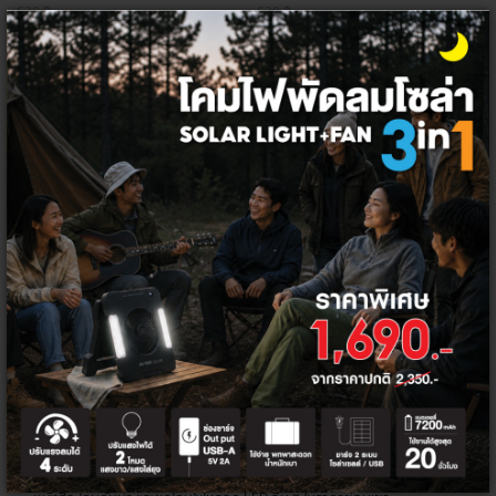
630 ฿
630 ฿
530 ฿
530 ฿
+
+
โคมไฟ LED คุณภาพดี
ราคาพิเศษ
โคมไฟหลอด LED ในปัจจุบัน ไม่ได้ทำหน้าที่เพียงแค่ให้แสงสว่างภายในบ้าน
เท่านั้น แต่ยังเพิ่มความสวยงาม ให้ความรู้สึกที่อบอุ่นด้วยเช่นกัน และที่ Thai
Electricity เราคือผู้จัดจำหน่ายโคมไฟและหลอดไฟ LED ยี่ห้อ HI-TEK และ
MACAN ซึ่งเป็นแบรนด์ที่ได้รับการยอมรับว่ามีคุณภาพสูง ทันสมัย เหมาะกับ
ไลฟ์สไตล์ของคนรุ่นใหม่ เน้นการสร้างสรรค์นวัตกรรมที่สร้างความสะดวกสบาย
ไปพร้อมกับการประหยัดพลังงาน รักษาสิ่งแวดล้อม และปลอดภัยในการใช้งาน
ไม่ว่าจะเป็นโคมไฟ LED ติดเพดาน โคมไฟดาวน์ไลต์ โคมไฟสปอตไลต์ โคมไฟอ่าน