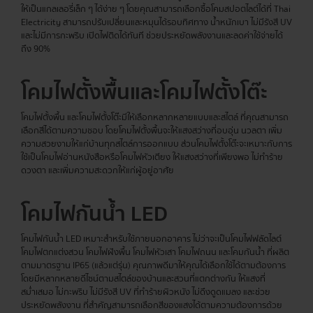
ให้เป็นแกลเลอรี่เล็ก ๆ ได้ง่าย ๆ โดยคุณสามารถเลือกซื้อโคมสปอตไลต์ได้ที่ Thai
Electricity สามารถปรับเปลี่ยนและหมุนได้รอบทิศทาง น้ำหนักเบา ไม่มีรังสี UV
และไม่มีการกะพริบ เปิดไฟติดได้ทันที ช่วยประหยัดพลังงานและลดค่าใช้จ่ายได้
ถึง 90%
โคมไฟตั้งพื้นและโคมไฟตั้งโต๊ะ
โคมไฟตั้งพื้น และโคมไฟตั้งโต๊ะมีให้เลือกหลากหลายแบบและสไตล์ ที่คุณสามารถ
เลือกสีได้ตามความชอบ โดยโคมไฟตั้งพื้นจะให้แสงสว่างที่อบอุ่น นวลตา เพิ่ม
ความสวยงามให้แก่บ้านทุกสไตล์การออกแบบ ส่วนโคมไฟตั้งโต๊ะจะเหมาะกับการ
ใช้เป็นโคมไฟอ่านหนังสือหรือโคมไฟหัวเตียง ให้แสงสว่างที่เพียงพอ ไม่ทำร้าย
ดวงตา และเพิ่มความสะดวกให้แก่ผู้อยู่อาศัย
โคมไฟกันน้ำ LED
โคมไฟกันน้ำ LED เหมาะสำหรับใช้ภายนอกอาคาร ไม่ว่าจะเป็นโคมไฟฟลัดไลต์
โคมไฟตกแต่งสวน โคมไฟฝังพื้น โคมไฟหัวเสา โคมไฟถนน และโคมกันน้ำ ที่ผลิต
ตามมาตรฐาน IP65 (แล้วแต่รุ่น) คุณภาพดีมาให้คุณได้เลือกใช้ได้ตามต้องการ
โดยมีหลากหลายดีไซน์ตามสไตล์ของบ้านและสวนที่แตกต่างกัน ให้แสงที่
สม่ำเสมอ ไม่กะพริบ ไม่มีรังสี UV ที่ทำร้ายผิวหนัง ไม่ดึงดูดแมลง และช่วย
ประหยัดพลังงาน ที่สำคัญสามารถเลือกสีของแสงได้ตามความต้องการด้วย