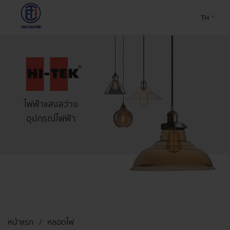
TH
หน้าแรก
หลอดไฟ