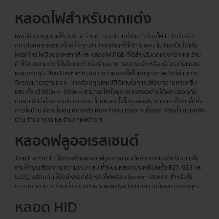
หลอดไฟสำหรับตกแต่ง
เพิ่มสีสันและลูกเล่นให้กับบ้าน ร้านค้า และสถานที่ต่าง ๆ ด้วยไฟ LED สำหรับ
ตกแต่งหลากหลายสไตล์ ให้คุณสามารถเลือกใช้ได้ตามชอบ ไม่ว่าจะเป็นไฟเส้น
ไฟเรทโทร ไฟปิงปองหลากสี และหลอดไฟ RGB ที่ใช้สำหรับตกแต่งห้อง และร้าน
ค้าให้สวยงามดังที่ตั้งใจ และสำหรับร้านอาหารกลางแจ้ง หรือบริเวณที่มีแมลง
และยุงชุกชุม Thai Electricity ขอแนะนำหลอดไฟไล่ยุงคุณภาพสูงที่ผ่านการ
รับรองมาตรฐานมอก. มาพร้อมคุณสมบัติพิเศษในการปล่อยความยาวคลื่น
แสง ตั้งแต่ 560nm -580nm สามารถไล่ทั้งยุงและแมลงอย่างได้ผล ปลอดภัย
ต่อคน สัตว์เลี้ยง และสิ่งแวดล้อม โดยหลอดไฟไล่ยุงของเราสามารถใช้งานได้ทั้ง
ภายในบ้าน ห้องนั่งเล่น ห้องครัว ห้องทำงาน ตลอดจนโรงรถ ห้องน้ำ สวนหลัง
บ้าน ร้านอาหาร และร้านกาแฟต่าง ๆ
หลอดฟลูออเรสเซนต์
Thai Electricity ได้สรรสร้างหลอดฟลูออเรสเซนต์หลากหลายฟังก์ชันการใช้
งานให้คุณเลือกตามความเหมาะสม ทั้งแบบหลอดประหยัดไฟขั้ว E27, G13 และ
G10Q พร้อมกันนี้ยังมีหลอดประหยัดไฟพร้อม Sensor แสงแดด สำหรับใช้
ภายนอกอาคาร ซึ่งมีทั้งแบบแสงนวลและแสงขาวตามความต้องการของคุณ
หลอด HID