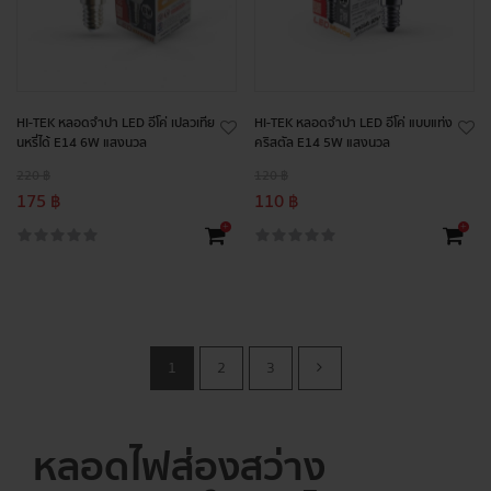
HI-TEK หลอดจำปา LED อีโค่ เปลวเทีย
HI-TEK หลอดจำปา LED อีโค่ แบบแท่ง
นหรี่ได้ E14 6W แสงนวล
คริสตัล E14 5W แสงนวล
220 ฿
120 ฿
175 ฿
110 ฿
+
+
1
2
3
หลอดไฟส่องสว่าง