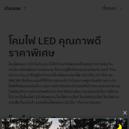
ทั้งหมด
ตัวกรอง
โคมไฟ LED คุณภาพดี
ราคาพิเศษ
โคมไฟหลอด LED ในปัจจุบัน ไม่ได้ทำหน้าที่เพียงแค่ให้แสงสว่างภายในบ้าน
เท่านั้น แต่ยังเพิ่มความสวยงาม ให้ความรู้สึกที่อบอุ่นด้วยเช่นกัน และที่ Thai
Electricity เราคือผู้จัดจำหน่ายโคมไฟและหลอดไฟ LED ยี่ห้อ HI-TEK และ
MACAN ซึ่งเป็นแบรนด์ที่ได้รับการยอมรับว่ามีคุณภาพสูง ทันสมัย เหมาะกับ
ไลฟ์สไตล์ของคนรุ่นใหม่ เน้นการสร้างสรรค์นวัตกรรมที่สร้างความสะดวกสบาย
ไปพร้อมกับการประหยัดพลังงาน รักษาสิ่งแวดล้อม และปลอดภัยในการใช้งาน
ไม่ว่าจะเป็นโคมไฟ LED ติดเพดาน โคมไฟดาวน์ไลต์ โคมไฟสปอตไลต์ โคมไฟอ่าน
หนังสือ โคมกันน้ำ และชุดโคมไฟหลอด LED อื่น ๆ ในราคาย่อมเยา
×
โคมไฟ LED ติดเพดานกลม