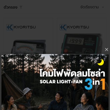
จัดเรียงตาม
ตัวกรอง
×
KYORITSU 4102A เครื่องตรวจสอบค
KYORITSU รุ่น Kew 4105A เครื่องตร
วามต้านทานของดิน
วจความต้านทานดิน แบบดิจิตอล
8,317.76 ฿
10,551.40 ฿
+
+