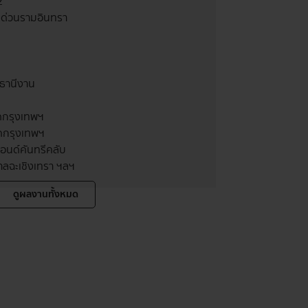
2
บด่วนรามอินทรา
ฎ์ธานีงาน
ัดกรุงเทพฯ
ัดกรุงเทพฯ
แอนด์คันทรีคลับ
ลฉะเชิงเทรา ฯลฯ
ดูผลงานทั้งหมด