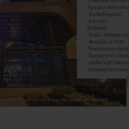
- งานคอนโด The matt
- Tyre plus @สาขาเลีย
- ร้านส้มตำคุณแดง
- ธารา สปา
- โกดังสินค้า
- ถ้ำขมิ้น จังหวัดสุราษ
- พืชสวนโลก ปี 2549
- โรงแรมเซนทรา จังหว
- โรงแรมรามาดา จังหว
- แรนโชชาญวีร์ รีสอร์ท
- สวนหย่อมประจำเทศบา