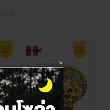
มาใหม่
ลด
ลด
66%
66%
×