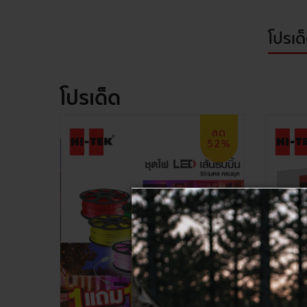
โปรเด
โปรเด็ด
ลด
52%