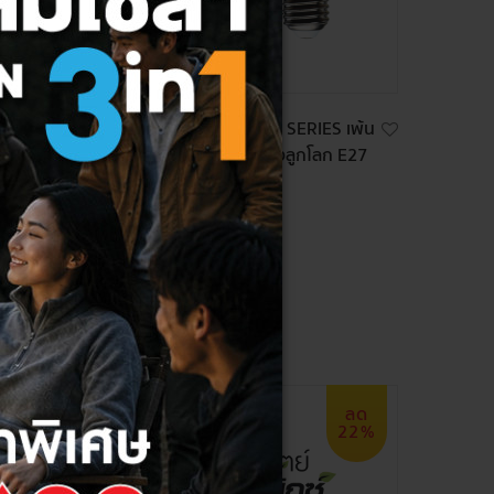
S เพ้น
HI-TEK หลอด LED DECO SERIES เพ้น
 E27 8
ท์ ลายดอกไม้ ขั้ว E27 ทรงลูกโลก E27
8W
590 ฿
199 ฿
ลด
ลด
0%
22%