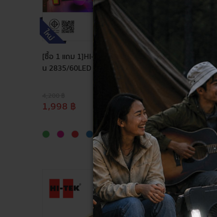
[ซื้อ 1 แถม 1]HI-TEK ไฟเส้น LED ริบบิ้
HI-TEK 
น 2835/60LED 220V 50M
ท์ ลายเมื
W
4,200 ฿
590 ฿
1,998 ฿
199 ฿
ลด
61%