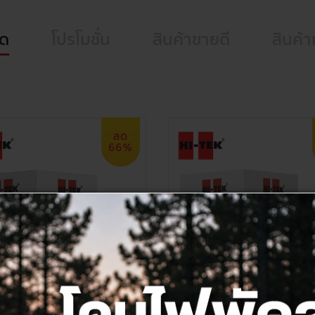
็ด
โปรโมชั่น
สินค้าขายดี
สินค้า
ลด
66%