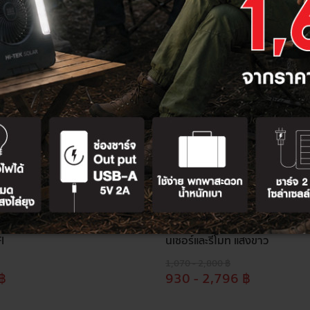
แถม 1]HI-TEK ชุดโคมเพดานกล
[ ซื้อ 1 แถม 1 ]HI-TEK โคมไฟถน
D-SQUARE 72W เปลี่ยน3แสง
LED 30W, 60W, 100W สีเทา มี P
FI
นเซอร์และรีโมท แสงขาว
1,070 - 2,800 ฿
฿
930 - 2,796 ฿