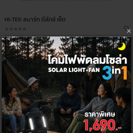
HI-TEK สมาร์ท ดีลักซ์ เซ็ต
×
1,990 ฿
3,490 ฿
เลือกจำนวน ต่อชิ้น
1
ชิ้น
โค้ด/คูปองส่วนลด
ซื้อ 3000 รับส่วนลด 100
DC100
ซื้อ 10000 รับส่วนลด 500
DC500