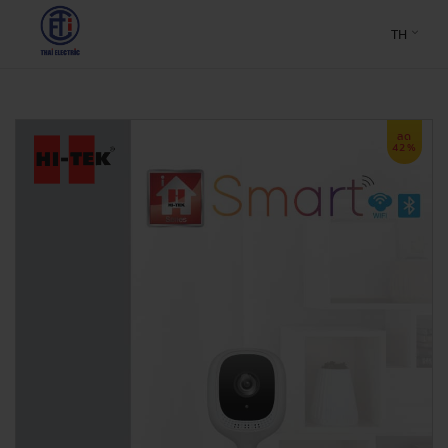
TH
ลด
42%