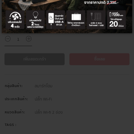
ส่วนลดท้ายบิล 5%
HITEK5PER
จำนวน
เพิ่มลงตะกร้า
ซื้อเลย
สมาร์ทโฮม
กลุ่มสินค้า:
ปลั๊ก Wi-Fi
ประเภทสินค้า:
ปลั๊ก Wi-fi 2 ช่อง
หมวดสินค้า:
TAGS :