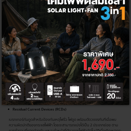
สวิตช์ไฟฟ้าแบบอัตโนมัติที่ถูกออกแบบมาเพื่อป้องกันเหตุไฟฟ้าเกิดความเสีย
หายจากกระแสไฟส่วนเกิน โดยการทำงานพื้นฐานของเบรกเกอร์จะทำหน้าที่ตัด
กระแสไฟฟ้าหลังจากตรวจพบความผิดปกติในวงจร และเมื่อตัดกระแสไฟฟ้าใน
วงจรไปแล้ว จะสามารถปิดหรือต่อวงจรใหม่ได้ทันทีหลังแก้ปัญหา
ประเภทของ
เบรกเกอร์
ที่ใช้บ้าน
สามารถแบ่งแยกเบรกเกอร์ได้ตามประเภทพิกัดแรงดันไฟฟ้า ได้ 3 ประเภทหลัก
ได้แก่ Low Voltage, Medium Voltage และ High Voltage โดยประเภทที่นิยม
ใช้ในที่พักอาศัยและอาคารมักจะเป็นแบบ Low Voltage ที่ประกอบไปด้วย
Miniature Circuit Breakers (MCBs)
เบรกเกอร์ลูกย่อย มีขนาดเล็ก สำหรับใช้ภายในที่พักอาศัยและอาคารที่กระแส
ไฟฟ้าไม่เกิน 100 A ใช้ได้กับทั้งระบบไฟฟ้า 1 และ 3 เฟส โดยจะมีขนาดตั้งแต่ 1, 2,
3 และ 4 Pole สามารถติดตั้งเป็นอุปกรณ์ป้องกันร่วมกันกับแผงจ่ายไฟฟ้าย่อย
(Load Center) หรือแผงจ่ายไฟในที่พักอาศัยอย่างตู้คอนซูมเมอร์ยูนิทที่มี
พิกัดกระแสลัดวงจรต่ำ แต่ไม่สามารถปรับการตั้งค่ากระแสลัดวงจรได้
Residual Current Devices (RCDs)
เบรกเกอร์กันดูดสำหรับป้องกันเหตุไฟรั่ว ไฟดูด พร้อมตัดวงจรทันทีเมื่อพบ
ความผิดปกติของกระแสไฟฟ้า โดยจะสามารถแบ่งได้เป็น 2 ประเภทย่อย ตาม
การทำงานที่แตกต่างกัน และจะทำหน้าที่ตัดวงจรไฟฟ้าอัตโนมัติเมื่อเกิดเหตุกระ