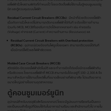
แสไฟฟ้ารั่วไหลตามพิกัดที่กำหนดไว้ โดยจะติดตั้งเพื่อใช้งานในตู้คอนซูมเมอร์ยู
นิท และตู้ควบคุมระบบไฟฟ้า
Residual Current Circuit Breakers (RCCBs)
: มีหน้าที่ช่วยตัดวงจรไฟฟ้า
เมื่อเกิดการรั่วไหล แต่ไม่สามารถตัดกระแสไฟฟ้าได้ทันที จะต้องใช้การทำงาน
ร่วมกับ MCB, MCCBที่รองรับการวัดได้หลากหลายค่า เช่น ค่าแรงดัน
(Voltage) ค่ากระแส (Current) ค่าความต้านทาน (Resistance) แล
Residual Current Circuit Breakers with Overload protection
(RCBOs)
: อุปกรณ์ช่วยป้องกันไฟดูดโดยเฉพาะ สามารถตัดวงจรได้ทันที
เมื่อมีกรณีไฟรั่วและไฟฟ้าลัดวงจร
Molded Case Circuit Breakers (MCCB)
สวิตช์เปิด-ปิดวงจรไฟฟ้าอัตโนมัติ และจะทำการเปิดก็ต่อเมื่อมีกระแสไฟฟ้าเกิน
หรือลัดวงจร โดยกระแสไฟฟ้าที่ MCCB สามารถรับได้จะอยู่ที่ 100 -2,300 A จึง
เหมาะสำหรับการใช้งานตั้งแต่พื้นที่ขนาดเล็กอย่างที่พักอาศัย ไปจนถึงอาคาร
ขนาดใหญ่อย่างโรงงานอุตสาหกรรม
ตู้คอนซูมเมอร์
ยูนิท
อุปกรณ์สำหรับบรรจุฟิวส์หรือเบรกเกอร์ โดยจะมีรูปแบบการเรียงกันเป็นแถว
และเป็นแบบสำเร็จรูปที่นิยมใช้กันในอาคารบ้านเรือน และสำนักงานทั่วไป ภายใน