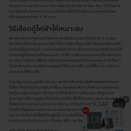
จะประกอบไปด้วยเมนเบรกเกอร์ (Main Circuit Breaker) และเบรกเกอร์ย่อย
(Branch Circuit Breaker) ทำการเสียบต่อกับบัสบาร์ (Bus Bar) มีขั้วต่อสาย
นิวทรัลและขั้วต่อสายกราวด์ ขนาดที่นิยมใช้ทั่วไปจะมีจำนวนเบรกเกอร์ย่อย
หรือวงจรย่อยตั้งแต่ 4-18 วงจร
วิธีเลือกตู้ไฟฟ้าให้เหมาะสม
พิจารณาจากวงจรย่อยที่ต้องการ และเผื่อจำนวนเอาไว้ประมาณ 1-2 วงจร
สำหรับการใช้งานในอนาคต โดยทั่วไปการเลือกซื้อตู้จะได้รับเพียงแค่กล่องเหล็ก
และต้องซื้ออุปกรณ์อื่น ๆ แยกย่อยอีกต่างหาก เนื่องจากจุดประสงค์ด้านการใช้
งานของผู้ใช้แต่ละรายก็ไม่เหมือนกัน ทำให้การเลือกเมนเบรกเกอร์ก็จะเลือกตาม
ขนาดความต้องการใช้งาน แต่จะต้องมีมาตรฐานค่าที่กำหนดของ IC ไม่ต่ำกว่า
10kA ซึ่งทนต่อกระแสลัดวงจรสูงสุดได้เป็นอย่างดีในกรณีที่ใช้งานภายในบ้าน
และอาคารที่พักอาศัย
Thai Electricity ผู้ผลิต ประกอบ และจัดหาสินค้าด้านไฟฟ้าและแสงสว่างจาก
ทั่วโลก ทั้งยังจัดจำหน่ายสินค้าเพื่อความปลอดภัยด้านไฟฟ้าอย่างเบรกเกอร์
และตู้คอนซูมเมอร์ยูนิท เริ่มต้นราคาที่หลักร้อย มาพร้อมกับมาตรฐาน และ
คุณภาพการใช้งานสูงสุด ให้คุณสามารถเลือกซื้อได้ตามความเหมาะสม เพราะมี
ให้เลือกหลากหลายตามประเภทการใช้งาน เราสรรสร้างเทคโนโลยีเพื่อคุณภาพ
ชีวิตที่ดี ทั้งยังมีความทนทาน และปลอดภัยทุกการใช้งาน เพื่อให้ทุกท่าน
สามารถเข้าถึงเทคโนโลยีที่ทันสมัยได้ เราการันตีทั้งคุณภาพสินค้าอย่างดีเยี่ยม
รวมถึงความคุ้มค่าของราคา ซื้อครบ 400 บาท ส่งฟรีทุกรายการ!
*เงื่อนไขเป็นไปตามที่บริษัทกำหนด