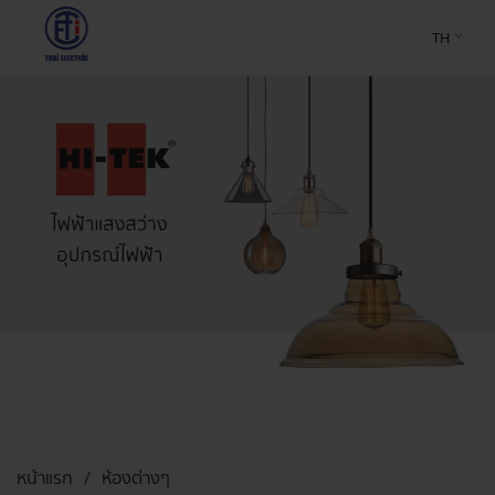
TH
หน้าแรก
ห้องต่างๆ