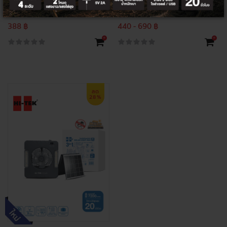
420 ฿
388 ฿
440 - 690 ฿
+
+
ลด
28%