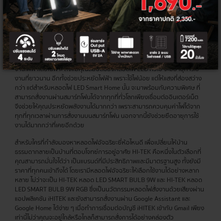
อัจฉริยะด้วยอุปกรณ์ Smart Home ภายใต้แบรนด์ HI-TEK ไม่ว่าจะเป็น ปลั๊กไฟ
หลอดไฟและกล้อง CCTV ไร้สายหรือกล้องวงจรปิดที่สามารถเชื่อมต่อ WIFI
เพื่อสั่งงานผ่านสมาร์ทโฟนได้จากทุกที่ทั่วโลก ถือว่าเป็นฟีเจอร์การใช้งานที่ล้ำ
สมัยเข้ากับไลฟ์สไตล์ของคนรุ่นใหม่ พร้อมตอบโจทย์ความสะดวกสบายได้อย่าง
ปลอดภัยเพียงแค่ใช้อินเทอร์เน็ตเป็นตัวกลางเพื่อเชื่อมต่อ
ขั้นกว่าของหลอดไฟ LED ซึ่งเป็นเทคโนโลยีที่ถูกพัฒนามาเพื่อตอบสนองการใช้
งานไฟฟ้าโดยเฉพาะ ถึงแม้คุณสมบัติของหลอดไฟ LED ทั่วไป จะมีอายุการใช้
งานที่ยาวนาน อีกทั้งช่วยประหยัดไฟฟ้า เพราะใช้ไฟน้อย แต่ให้แสงที่ส่องสว่าง
กว่า แต่สำหรับหลอดไฟ LED Smart Home นั้น จะมาพร้อมกับความพิเศษ ที่
สามารถสั่งงานผ่านสมาร์ทโฟนได้จากทุกที่ทั่วโลกเพียงเชื่อมต่ออินเตอร์เน็ต
จึงช่วยให้คุณประหยัดพลังงานได้มากกว่า เพราะสามารถควบคุมค่าไฟได้จาก
ทุกที่ทุกเวลาผ่านการสั่งงานบนสมาร์ทโฟน นอกจากนี้ยังช่วยยืดอายุการใช้
งานได้มากกว่าที่เคยอีกด้วย
สำหรับใครที่กำลังมองหาหลอดไฟอัจฉริยะยี่ห้อไหนดี เพื่อเปลี่ยนให้บ้าน
ธรรมดากลายเป็นบ้านที่ตอบโจทย์การอยู่อาศัย HI-TEK คือหนึ่งในตัวเลือกที่
คุณสามารถมั่นใจได้ว่า เป็นแบรนด์ที่มีประสิทธิภาพและมีมาตรฐานสูง ทั้งยังมี
ราคาที่ทุกคนเข้าถึงได้ โดยเรามีหลอดไฟอัจฉริยะให้เลือกใช้งานได้อย่างหลาก
หลาย ไม่ว่าจะเป็น HI-TEK หลอด LED SMART BULB 9W และ HI-TEK หลอด
LED SMART BULB 9W RGB ซึ่งเป็นนวัตกรรมหลอดไฟสั่งงานด้วยเสียงผ่าน
แอปพลิเคชัน iHITEK และยังสามารถสั่งงานผ่าน Google Assistant และ
Google Home ได้ง่าย ๆ เมื่อทำการเชื่อมต่อบัญชี iHITEK เข้ากับ Gmail เพียง
เท่านี้ไม่ว่าคุณจะอยู่ใกล้หรือไกลก็สามารถสั่งการได้อย่างคล่องตัว