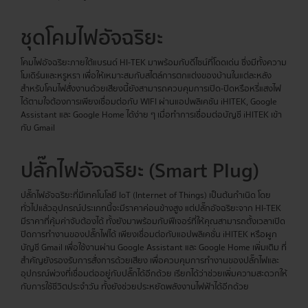
ชุดโคมไฟอัจฉริยะ
โคมไฟอัจฉริยะภายใต้แบรนด์ HI-TEK มาพร้อมกับดีไซน์ที่โดดเด่น ซึ่งมีทั้งความ
โมเดิร์นและหรูหรา เพื่อให้เหมาะสมกับสไตล์การตกแต่งของบ้านในแต่ละหลัง
สำหรับโคมไฟสั่งงานด้วยเสียงนี้ยังสามารถควบคุมการเปิด-ปิดหรือหรี่แสงไฟ
ได้ตามใจต้องการเพียงเชื่อมต่อกับ WIFI ผ่านแอปพลิเคชัน iHITEK, Google
Assistant และ Google Home ได้ง่าย ๆ เมื่อทำการเชื่อมต่อบัญชี iHITEK เข้า
กับ Gmail
ปลั๊กไฟอัจฉริยะ (Smart Plug)
ปลั๊กไฟอัจฉริยะที่มีเทคโนโลยี IoT (Internet of Things) เป็นต้นกำเนิด โดย
ทั่วไปแล้วอุปกรณ์ประเภทนี้จะมีราคาค่อนข้างสูง แต่ปลั๊กอัจฉริยะจาก HI-TEK
มีราคาที่คุ้มค่าจับต้องได้ ทั้งยังมาพร้อมกับฟีเจอร์ที่ให้คุณสามารถตั้งเวลาเปิด
ปิดการทำงานของปลั๊กไฟได้ เพียงเชื่อมต่อกับแอปพลิเคชั่น iHITEK หรือผูก
บัญชี Gmail เพื่อใช้งานผ่าน Google Assistant และ Google Home เพิ่มเติม ที่
สำคัญยังรองรับการสั่งการด้วยเสียง เพื่อควบคุมการทำงานของปลั๊กไฟและ
อุปกรณ์พ่วงที่เชื่อมต่ออยู่กับปลั๊กได้อีกด้วย เรียกได้ว่าช่วยเพิ่มความสะดวกให้
กับการใช้ชีวิตประจำวัน ทั้งยังช่วยประหยัดพลังงานไฟฟ้าได้อีกด้วย