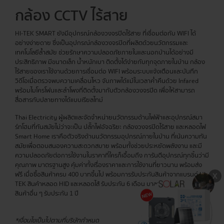
กล้อง CCTV ไร้สาย
HI-TEK SMART ยังมีอุปกรณ์กล้องวงจรปิดไร้สาย ที่เชื่อมต่อกับ WIFI ได้
อย่างง่ายดาย ซึ่งเป็นอุปกรณ์กล้องวงจรปิดที่ผลิตด้วยนวัตกรรมและ
เทคโนโลยีล้ำสมัย ช่วยรักษาความปลอดภัยภายในและนอกบ้านได้อย่างมี
ประสิทธิภาพ มีขนาดเล็ก น้ำหนักเบา ติดตั้งได้ง่ายกับทุกจุดภายในบ้าน กล้อง
ไร้สายของเราใช้งานด้วยการเชื่อมต่อ WIFI พร้อมระบบแจ้งเตือนและบันทึก
วิดีโอเมื่อตรวจพบความเคลื่อนไหว จับภาพได้แม้ในเวลาค่ำคืนด้วย Infared
พร้อมไมโครโฟนและลำโพงที่ติดตั้งมากับตัวกล้องวงจรปิด เพื่อให้สามารถ
สื่อสารกับปลายทางได้แบบเรียลไทม์
Thai Electricity ผู้ผลิตและจัดจำหน่ายนวัตกรรมด้านไฟฟ้าและอุปกรณ์สมา
ร์ทโฮมที่ทันสมัยไม่ว่าจะเป็น ปลั๊กไฟอัจฉริยะ กล้องวงจรปิดไร้สาย และหลอดไฟ
Smart Home เราคือตัวจริงด้านนวัตกรรมอุปกรณ์ภายในบ้าน ที่เน้นความทัน
สมัยเพื่อตอบสนองความสะดวกสบาย พร้อมทั้งช่วยประหยัดพลังงาน และมี
ความปลอดภัยต่อการใช้งานในราคาที่ใครก็เอื้อมถึง การันตีอุปกรณ์ทุกชิ้นว่ามี
คุณภาพ มาตรฐานสูง คุ้มค่าทั้งเรื่องราคาและการใช้งานที่ยาวนาน พร้อมส่ง
ฟรี เมื่อซื้อสินค้าครบ 400 บาทขึ้นไป พร้อมการรับประกันสินค้าจากแบรนด์ HI-
TEK สินค้าหลอด HID และหลอดไส้ รับประกัน 6 เดือน บาลาสต์รับประกัน 2 ปี
สินค้าอื่น ๆ รับประกัน 1 ปี
*เงื่อนไขเป็นไปตามที่บริษัทกำหนด