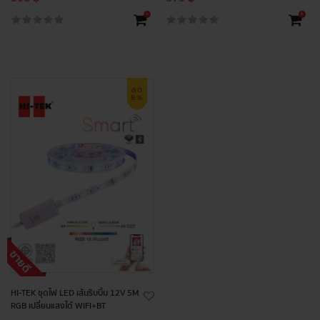
+
+
ลด
8%
HI-TEK ชุดไฟ LED เส้นริบบิ้น 12V 5M
RGB เปลี่ยนแสงได้ WIFI+BT