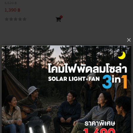
1,520 ฿
1,390 ฿
+
×
ปลั๊กไฟ
กล้องไร้สาย
และ
หลอดไฟ
อุปกรณ์
Smart
Home
ที่ควบคุมได้ด้วย
WIFI
Thai Electricity เราเป็นผู้นำด้านนวัตกรรมไฟฟ้าที่ผลิตอุปกรณ์ทันสมัยที่ให้
ความสำคัญกับการคัดสรรเทคโนโลยีที่สามารถเข้าถึงผู้บริโภคและสามารถยก
ระดับคุณภาพชีวิตของผู้บริโภค ช่วยเปลี่ยนบ้านธรรมดาให้กลายเป็นบ้าน