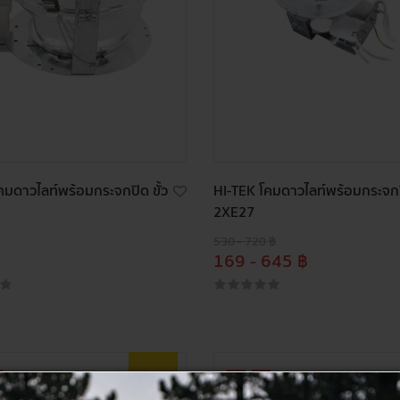
คมดาวไลท์พร้อมกระจกปิด ขั้ว
HI-TEK โคมดาวไลท์พร้อมกระจกปิ
2XE27
530 - 720 ฿
169 - 645 ฿
ลด
80%