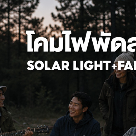
มดาวไลท์กระจกปิด สี่เหลี่ยม
HI-TEK โคมดาวไลท์กระจกปิด สี่เ
นิ้ว
ขั้ว 2XE27 6 นิ้ว
520 ฿
469 ฿