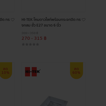
ปิด ทร
HI-TEK โคมดาวไลท์พร้อมกระจกปิด ทร
งกลม ขั้ว E27 ขนาด 6 นิ้ว
300 - 350 ฿
270 - 315 ฿
ลด
ลด
10%
60%