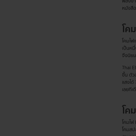
พลังงา
หนังสื
โค
โคมไฟเ
เป็นหน
จึงนิย
Thai E
ขึ้น ตั
แสงได้
เลยทีเด
โคม
โคมไฟ L
โคมสปอต