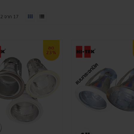
12
จาก
17
ลด
23%