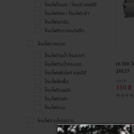
โคมไฟไฮเบย์ / โลเบย์ แอลอีดี
โคมไฟห้อย / โคมไฟระย้า
โคมไฟฉุกเฉิน
โคมไฟติดรางแม่เหล็ก
โคมไฟภายนอก
โคมไฟกันน้ำ โคมเปล่า
HI-TEK โ
โคมไฟกันน้ำครบชุด
2XE27
โคมไฟฝลัดไลท์ แอลอีดี
390 ฿
โคมไฟฝังพื้น
350 ฿
โคมไฟติดผนัง
โคมไฟหัวเสา
โคมไฟถนน
โคมไฟงานโครงการ