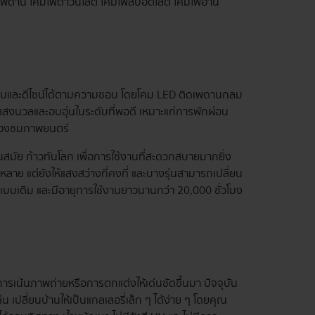
ดเพดาน โคมไฟดาวน์ไลต์ โคมไฟสปอตไลต์ โคมไฟอ่าน
ูปแบบและดีไซน์ได้ตามความชอบ โดยโคม LED ติดเพดานกลม
้แสงนวลและอบอุ่นในระดับที่พอดี เหมาะแก่การพักผ่อน
 ห้องชมภาพยนตร์
มัย ก้าวทันโลก เพื่อการใช้งานที่สะดวกสบายมากยิ่ง
กหลาย แต่ยังให้แสงสว่างที่คงที่ และบางรุ่นสามารถเปลี่ยน
แบบเดิม และมีอายุการใช้งานยาวนานกว่า 20,000 ชั่วโมง
การเน้นภาพถ่ายหรือการตกแต่งให้เด่นชัดขึ้นมา ปัจจุบัน
 เปลี่ยนบ้านให้เป็นแกลเลอรี่เล็ก ๆ ได้ง่าย ๆ โดยคุณ