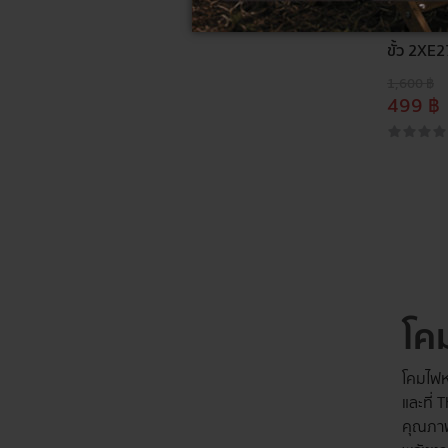
HI-TEK โค
ขั้ว 2XE2
1,600 ฿
499 ฿
โค
โคมไฟหล
และที่ 
คุณภาพ