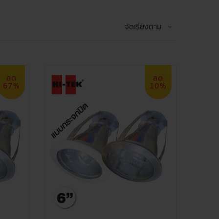
จัดเรียงตาม
ลด
ลด
67%
10%