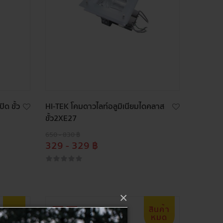
ด ขั้ว
HI-TEK โคมดาวไลท์อลูมิเนียมไดคลาส
ขั้ว2XE27
650 - 830 ฿
329 - 329 ฿
×
ลด
สินค้า
9%
หมด