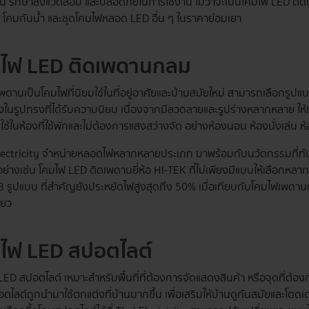
น รักษาสิ่งแวดล้อม และปลอดภัยในการใช้งาน ไม่ว่าจะเป็นโคมไฟ LED ติ
อ โคมกันน้ำ และชุดโคมไฟหลอด LED อื่น ๆ ในราคาย่อมเยา
มไฟ LED ติดเพดานกลม
พดานเป็นโคมไฟที่นิยมใช้ในที่อยู่อาศัยและบ้านสมัยใหม่ สามารถเลือกร
ึ่งในรูปทรงที่ได้รับความนิยม เนื่องจากมีลวดลายและรูปร่างหลากหลาย ให
มใช้ในห้องที่ใช้พักและไม่ต้องการแสงสว่างจัด อย่างห้องนอน ห้องนั่งเล่น
lectricity จำหน่ายหลอดไฟหลากหลายประเภท มาพร้อมกับนวัตกรรมที่ทันส
วอย่างเช่น โคมไฟ LED ติดเพดานยี่ห้อ HI-TEK ที่ไม่เพียงมีแบบให้เลือกหลา
 3 รูปแบบ ที่สำคัญยังประหยัดไฟสูงสุดถึง 50% เมื่อเทียบกับโคมไฟเพดาน
ียว
ไฟ LED สปอตไลต์
ED สปอตไลต์ เหมาะสำหรับพื้นที่ที่ต้องการจัดแสดงสินค้า หรือจุดที่ต้อง
ไลต์ถูกนำมาใช้ตกแต่งที่บ้านมากขึ้น เพื่อเสริมให้บ้านดูทันสมัยและโดดเด่น