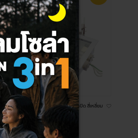
หลี่ยม
HI-TEK โคมดาวไลท์กระจกปิด สี่เหลี่ยม
ขั้ว 2XE27 8 นิ้ว
590 ฿
530 ฿