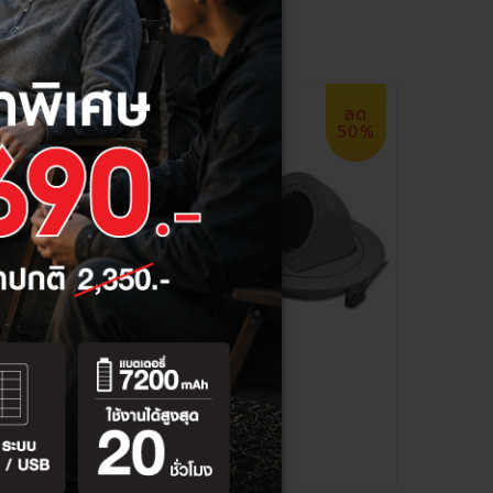
ลด
ลด
46%
50%