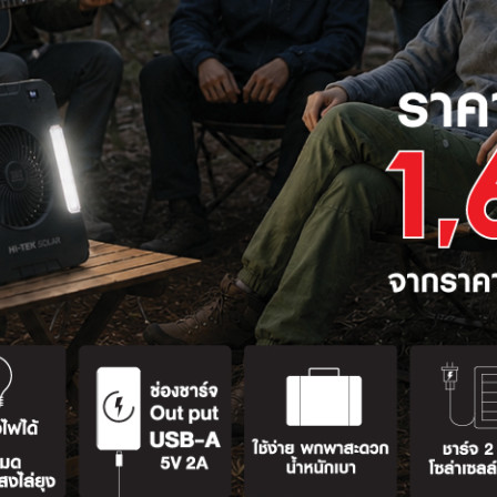
ลด
68%