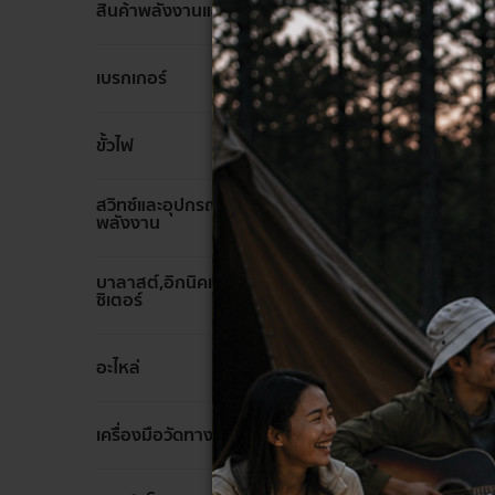
ล้าง
สินค้าพลังงานแสงอาทิตย์
ล้าง
เบรกเกอร์
ล้าง
ขั้วไฟ
สวิทซ์และอุปกรณ์ประหยัด
ล้าง
พลังงาน
บาลาสต์,อิกนิคเตอร์,คาปา
ล้าง
ซิเตอร์
ล้าง
อะไหล่
HI-TEK โค
ขั้ว E27 4 
ล้าง
เครื่องมือวัดทางไฟฟ้า
450 ฿
89 ฿