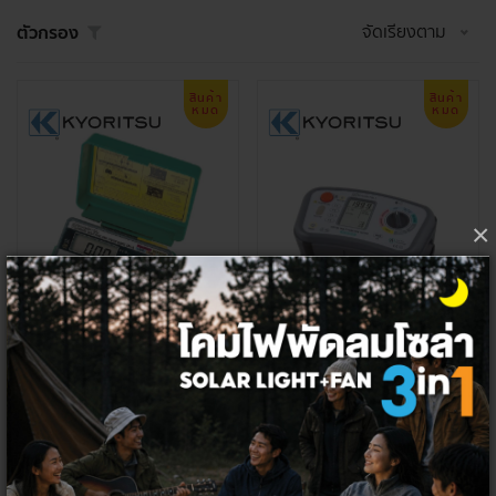
จัดเรียงตาม
ตัวกรอง
สินค้า
สินค้า
หมด
หมด
×
KYORITSU 6011 MULTI FUNCTION
KYORITSU DIGITAL MULTIFUNCTIO
TESTER
N TESTER
71,214.95 ฿
52,000 ฿
64,747.66 ฿