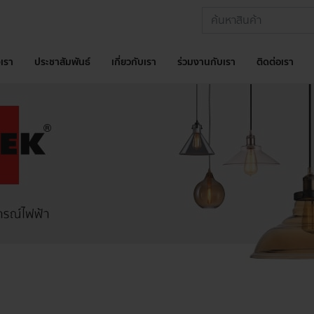
เรา
ประชาสัมพันธ์
เกี่ยวกับเรา
ร่วมงานกับเรา
ติดต่อเรา