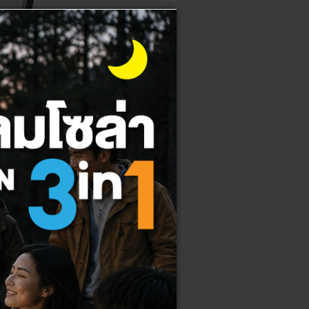
โฟกัส