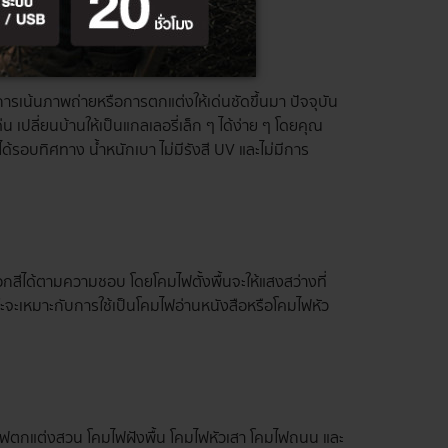
การเน้นภาพถ่ายหรือการตกแต่งให้เด่นชัดขึ้นมา ปัจจุบัน
 เปลี่ยนบ้านให้เป็นแกลเลอรี่เล็ก ๆ ได้ง่าย ๆ โดยคุณ
ด้รอบทิศทาง น้ำหนักเบา ไม่มีรังสี UV และไม่มีการ
อกสีได้ตามความชอบ โดยโคมไฟตั้งพื้นจะให้แสงสว่างที่
ะจะเหมาะกับการใช้เป็นโคมไฟอ่านหนังสือหรือโคมไฟหัว
มไฟตกแต่งสวน โคมไฟฝังพื้น โคมไฟหัวเสา โคมไฟถนน และ