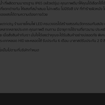
น้ำ ที่ผลิตตามมาตรฐาน IP65 (แล้วแต่รุ่น) คุณภาพดีมาให้คุณได้เลือกใ
ี่แตกต่างกัน ให้แสงที่สม่ำเสมอ ไม่กะพริบ ไม่มีรังสี UV ที่ทำร้ายผิวหน
ีของแสงได้ตามความต้องการด้วย
lectricity ร้านขายโคมไฟ LED ครบวงจรได้สร้างสรรค์นวัตกรรมทันสมัย 
ยหลากหลายประเภท คุณภาพดี ทนทาน มีอายุการใช้งานที่ยาวนาน ประหยัดพล
ย เมื่อสั่งสินค้ากับเรา มั่นใจได้เลยว่าคุณจะได้รับสินค้าอย่างปลอดภัย พ
ระเภทหลอด HID และหลอดไส้ รับประกัน 6 เดือน บาลาสต์รับประกัน 2 ปี สิน
นไขเป็นไปตามที่บริษัทกำหนด