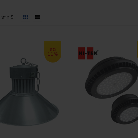
5
จาก
5
ลด
11%