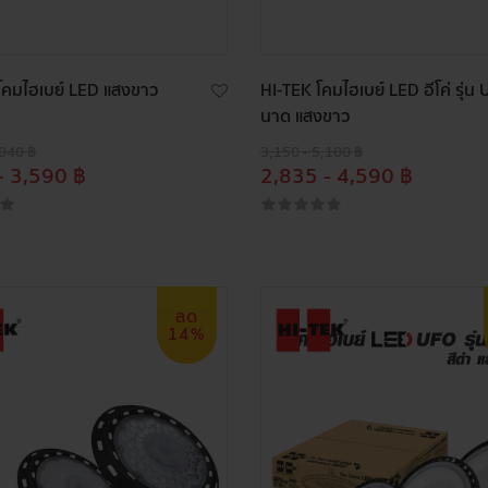
คมไฮเบย์ LED แสงขาว
HI-TEK โคมไฮเบย์ LED อีโค่ รุ่น
นาด แสงขาว
,040 ฿
3,150 - 5,100 ฿
- 3,590 ฿
2,835 - 4,590 ฿
ลด
14%