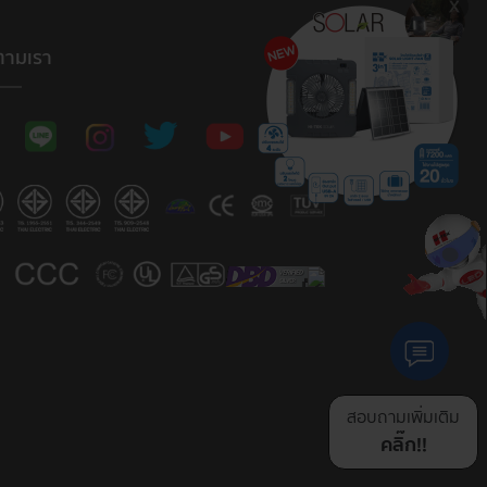
ตามเรา
สอบถามเพิ่มเติม
คลิ๊ก!!