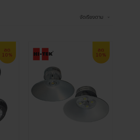
จัดเรียงตาม
ลด
ลด
10%
10%