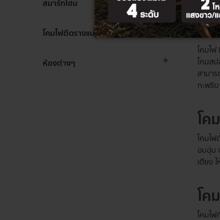
ล้าง
สมาร์ทโฮม
โคม
ล้าง
โคมไฟติดรางแม่เหล็ก
โคมไฟ L
โคมสปอต
ห้องต่างๆ
สามารถเ
กะพริบ
โคม
โคมไฟตั
อบอุ่น
เตียง ใ
โคม
โคมไฟก