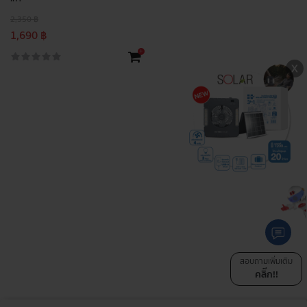
2,350 ฿
1,690 ฿
+
สอบถามเพิ่มเติม
คลิ๊ก!!