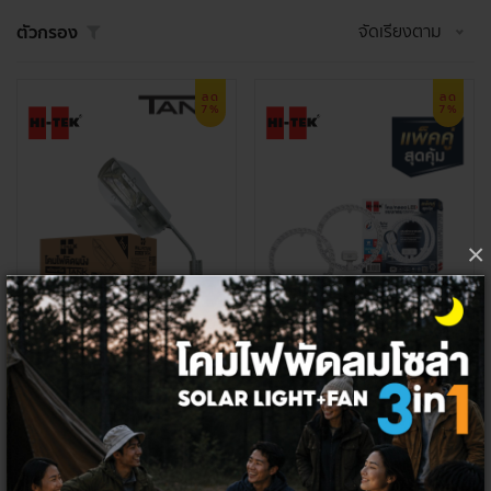
จัดเรียงตาม
ตัวกรอง
ลด
ลด
7%
7%
×
HI-TEK โคมไฟติดผนังพร้อมขายึด IP
HI-TEK โคม/หลอด LED แบบกลม 22
54 ขั้วE27 "W" รุ่น แทงค์
0V "W" 32W แสงขาว พร้อมเลนส์ แพ็
คคู่
600 ฿
420 ฿