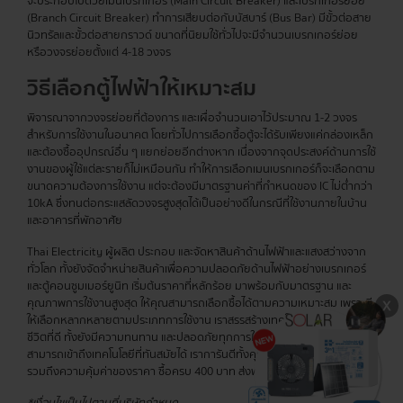
จะประกอบไปด้วยเมนเบรกเกอร์ (Main Circuit Breaker) และเบรกเกอร์ย่อย
(Branch Circuit Breaker) ทำการเสียบต่อกับบัสบาร์ (Bus Bar) มีขั้วต่อสาย
นิวทรัลและขั้วต่อสายกราวด์ ขนาดที่นิยมใช้ทั่วไปจะมีจำนวนเบรกเกอร์ย่อย
หรือวงจรย่อยตั้งแต่ 4-18 วงจร
วิธีเลือกตู้ไฟฟ้าให้เหมาะสม
พิจารณาจากวงจรย่อยที่ต้องการ และเผื่อจำนวนเอาไว้ประมาณ 1-2 วงจร
สำหรับการใช้งานในอนาคต โดยทั่วไปการเลือกซื้อตู้จะได้รับเพียงแค่กล่องเหล็ก
และต้องซื้ออุปกรณ์อื่น ๆ แยกย่อยอีกต่างหาก เนื่องจากจุดประสงค์ด้านการใช้
งานของผู้ใช้แต่ละรายก็ไม่เหมือนกัน ทำให้การเลือกเมนเบรกเกอร์ก็จะเลือกตาม
ขนาดความต้องการใช้งาน แต่จะต้องมีมาตรฐานค่าที่กำหนดของ IC ไม่ต่ำกว่า
10kA ซึ่งทนต่อกระแสลัดวงจรสูงสุดได้เป็นอย่างดีในกรณีที่ใช้งานภายในบ้าน
และอาคารที่พักอาศัย
Thai Electricity ผู้ผลิต ประกอบ และจัดหาสินค้าด้านไฟฟ้าและแสงสว่างจาก
ทั่วโลก ทั้งยังจัดจำหน่ายสินค้าเพื่อความปลอดภัยด้านไฟฟ้าอย่างเบรกเกอร์
และตู้คอนซูมเมอร์ยูนิท เริ่มต้นราคาที่หลักร้อย มาพร้อมกับมาตรฐาน และ
คุณภาพการใช้งานสูงสุด ให้คุณสามารถเลือกซื้อได้ตามความเหมาะสม เพราะมี
ให้เลือกหลากหลายตามประเภทการใช้งาน เราสรรสร้างเทคโนโลยีเพื่อคุณภาพ
ชีวิตที่ดี ทั้งยังมีความทนทาน และปลอดภัยทุกการใช้งาน เพื่อให้ทุกท่าน
สามารถเข้าถึงเทคโนโลยีที่ทันสมัยได้ เราการันตีทั้งคุณภาพสินค้าอย่างดีเยี่ยม
รวมถึงความคุ้มค่าของราคา ซื้อครบ 400 บาท ส่งฟรีทุกรายการ!
*เงื่อนไขเป็นไปตามที่บริษัทกำหนด