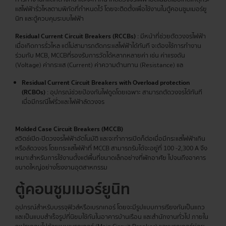
แสไฟฟ้ารั่วไหลตามพิกัดที่กำหนดไว้ โดยจะติดตั้งเพื่อใช้งานในตู้คอนซูมเมอร์ยู
นิท และตู้ควบคุมระบบไฟฟ้า
Residual Current Circuit Breakers (RCCBs)
: มีหน้าที่ช่วยตัดวงจรไฟฟ้า
เมื่อเกิดการรั่วไหล แต่ไม่สามารถตัดกระแสไฟฟ้าได้ทันที จะต้องใช้การทำงาน
ร่วมกับ MCB, MCCBที่รองรับการวัดได้หลากหลายค่า เช่น ค่าแรงดัน
(Voltage) ค่ากระแส (Current) ค่าความต้านทาน (Resistance) แล
Residual Current Circuit Breakers with Overload protection
(RCBOs)
: อุปกรณ์ช่วยป้องกันไฟดูดโดยเฉพาะ สามารถตัดวงจรได้ทันที
เมื่อมีกรณีไฟรั่วและไฟฟ้าลัดวงจร
Molded Case Circuit Breakers (MCCB)
สวิตช์เปิด-ปิดวงจรไฟฟ้าอัตโนมัติ และจะทำการเปิดก็ต่อเมื่อมีกระแสไฟฟ้าเกิน
หรือลัดวงจร โดยกระแสไฟฟ้าที่ MCCB สามารถรับได้จะอยู่ที่ 100 -2,300 A จึง
เหมาะสำหรับการใช้งานตั้งแต่พื้นที่ขนาดเล็กอย่างที่พักอาศัย ไปจนถึงอาคาร
ขนาดใหญ่อย่างโรงงานอุตสาหกรรม
ตู้คอนซูมเมอร์
ยูนิท
อุปกรณ์สำหรับบรรจุฟิวส์หรือเบรกเกอร์ โดยจะมีรูปแบบการเรียงกันเป็นแถว
และเป็นแบบสำเร็จรูปที่นิยมใช้กันในอาคารบ้านเรือน และสำนักงานทั่วไป ภายใน