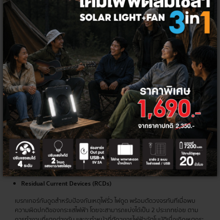
สวิตช์ไฟฟ้าแบบอัตโนมัติที่ถูกออกแบบมาเพื่อป้องกันเหตุไฟฟ้าเกิดความเสีย
หายจากกระแสไฟส่วนเกิน โดยการทำงานพื้นฐานของเบรกเกอร์จะทำหน้าที่ตัด
กระแสไฟฟ้าหลังจากตรวจพบความผิดปกติในวงจร และเมื่อตัดกระแสไฟฟ้าใน
วงจรไปแล้ว จะสามารถปิดหรือต่อวงจรใหม่ได้ทันทีหลังแก้ปัญหา
ประเภทของ
เบรกเกอร์
ที่ใช้บ้าน
สามารถแบ่งแยกเบรกเกอร์ได้ตามประเภทพิกัดแรงดันไฟฟ้า ได้ 3 ประเภทหลัก
ได้แก่ Low Voltage, Medium Voltage และ High Voltage โดยประเภทที่นิยม
ใช้ในที่พักอาศัยและอาคารมักจะเป็นแบบ Low Voltage ที่ประกอบไปด้วย
Miniature Circuit Breakers (MCBs)
เบรกเกอร์ลูกย่อย มีขนาดเล็ก สำหรับใช้ภายในที่พักอาศัยและอาคารที่กระแส
ไฟฟ้าไม่เกิน 100 A ใช้ได้กับทั้งระบบไฟฟ้า 1 และ 3 เฟส โดยจะมีขนาดตั้งแต่ 1, 2,
3 และ 4 Pole สามารถติดตั้งเป็นอุปกรณ์ป้องกันร่วมกันกับแผงจ่ายไฟฟ้าย่อย
(Load Center) หรือแผงจ่ายไฟในที่พักอาศัยอย่างตู้คอนซูมเมอร์ยูนิทที่มี
พิกัดกระแสลัดวงจรต่ำ แต่ไม่สามารถปรับการตั้งค่ากระแสลัดวงจรได้
Residual Current Devices (RCDs)
เบรกเกอร์กันดูดสำหรับป้องกันเหตุไฟรั่ว ไฟดูด พร้อมตัดวงจรทันทีเมื่อพบ
ความผิดปกติของกระแสไฟฟ้า โดยจะสามารถแบ่งได้เป็น 2 ประเภทย่อย ตาม
การทำงานที่แตกต่างกัน และจะทำหน้าที่ตัดวงจรไฟฟ้าอัตโนมัติเมื่อเกิดเหตุกระ