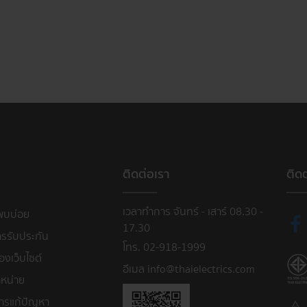
ติดต่อเรา
ติด
เวลาทำการ จันทร์ - เสาร์ 08.30 -
พบบ่อย
17.30
ารรับประกัน
โทร. 02-918-1999
งเว็บไซต์
อีเมล info@thaielectrics.com
หน่าย
ารแก้ปัญหา