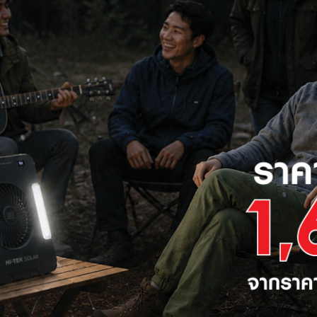
ว่าที่กำหนดไว้ และมีเซนเซอร์ตรวจจับความเคลื่อนไหว (Motion censor) ที่
เซลล์บางรุ่นยังสามารถปรับระดับแสงสว่างได้หลายระดับตามความต้องการข
ไฟโซลาร์เซลล์แบบติดผนัง
LED โซลาร์เซลล์แบบติดผนัง เป็นโคมไฟที่ใช้ติดบริเวณผนังบ้าน หรือกำ
ลล์จะมาพร้อมกับเซนเซอร์ที่ช่วยตรวจจับความเคลื่อนไหว ที่มี PIR Techn
ัตว์ อีกทั้งยังสามารถปรับระดับของแสงสว่างได้เมื่อมีคนเดินผ่าน สะดวก
คำนวณแสงสว่างจากภายนอก ทั้งในเวลาพลบค่ำหรือช่วงที่มีแสงสว่างอยู่
ติ
ซลาร์เซลล์ LED แบบติดผนัง จะชาร์จพลังงานในช่วงกลางวันจากแสงแดด จนม
นสายไฟ และไม่ต้องใช้ไฟฟ้า ทนน้ำ ทนฝน ตามมาตรฐาน IP65 (แล้วแต่รุ่น) เห
งคืน ไม่ว่าจะเป็นทางเข้าบ้าน กำแพง หรือบริเวณบันไดภายในบ้าน
ไฟโซลาร์เซลล์แบบปักสนาม
วามสวยงามให้สวนด้วยโคมไฟโซลาร์เซลล์แบบปักสนาม ราคาหลักร้อย ที่ช่วยห
ช้งานได้ทันที เมื่อต้องการปรับแต่งสวนใหม่ก็สามารถเคลื่อนย้ายไฟสวน So
ยาวนาน