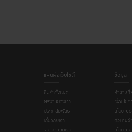
แผนผังเว็บไซต์
ข้อมูล
สินค้าทั้งหมด
คำถามที่
ผลงานของเรา
เงื่อนไขก
ประชาสัมพันธ์
นโยบายขอ
เกี่ยวกับเรา
ตัวแทนจำ
ร่วมงานกับเรา
นโยบายก