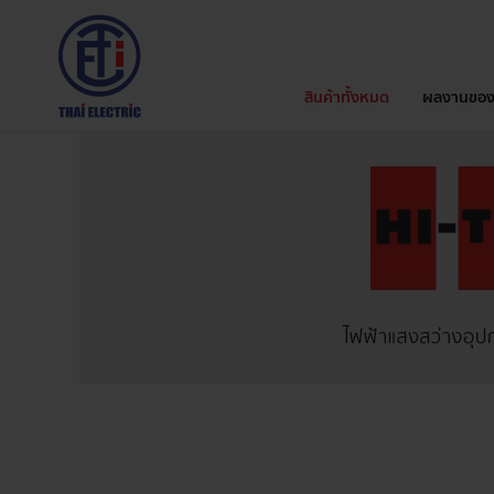
สินค้าทั้งหมด
ผลงานของ