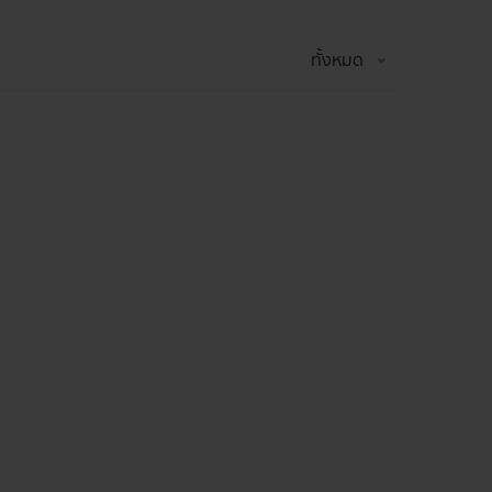
ทั้งหมด