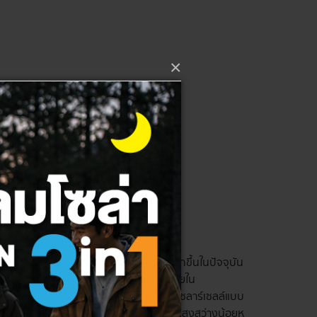
×
ศษ
ีผู้คนให้ความสนใจและหันมาใช้งานเพิ่มมากขึ้นในปัจจุบัน
ยัดไฟ มีค่าไฟ 0 บาทตลอดอายุการใช้งาน โดยใน
 ทั้งโคมไฟโซลาร์เซลล์แบบติดผนัง โคมไฟโซลาร์เซลล์แบบ
อเปิด-ปิดได้อัตโนมัติเมื่อพื้นที่โดยรอบมีแสงสว่างน้อยห