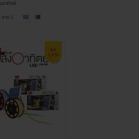
อาทิตย์
1
จาก
1
ลด
13%