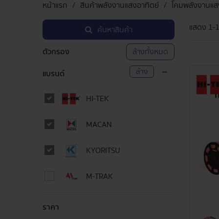
หน้าแรก
สินค้าพลังงานแสงอาทิตย์
โคมพลังงานแสง
แสดง
1-
ค้นหาสินค้า
ตัวกรอง
ล้างทั้งหมด
ล้าง
แบรนด์
HI-TEK
MACAN
KYORITSU
M-TRAK
ราคา