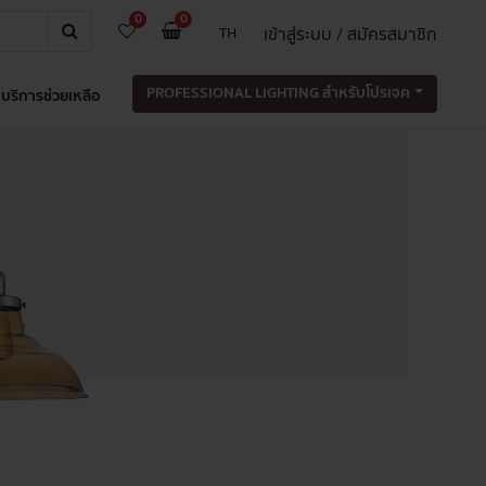
0
0
เข้าสู่ระบบ / สมัครสมาชิก
TH
PROFESSIONAL LIGHTING สำหรับโปรเจค
บริการช่วยเหลือ