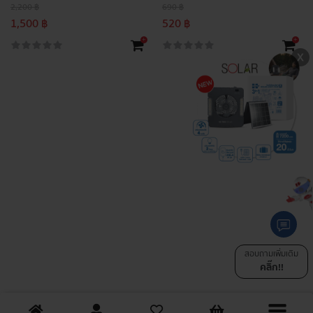
2,200 ฿
690 ฿
1,500 ฿
520 ฿
+
+
สอบถามเพิ่มเติม
คลิ๊ก!!