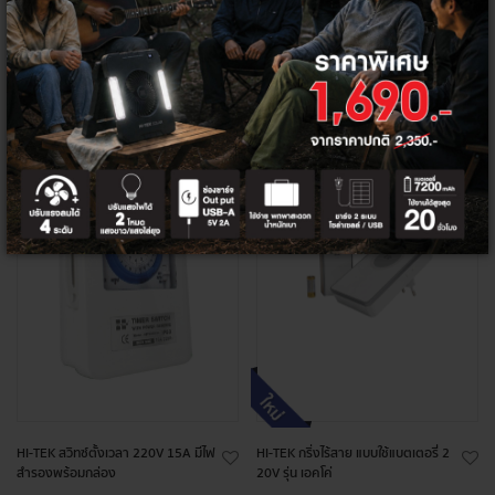
+
+
ลด
ลด
31%
24%
HI-TEK สวิทซ์ตั้งเวลา 220V 15A มีไฟ
HI-TEK กริ่งไร้สาย แบบใช้แบตเตอรี่ 2
สำรองพร้อมกล่อง
20V รุ่น เอคโค่