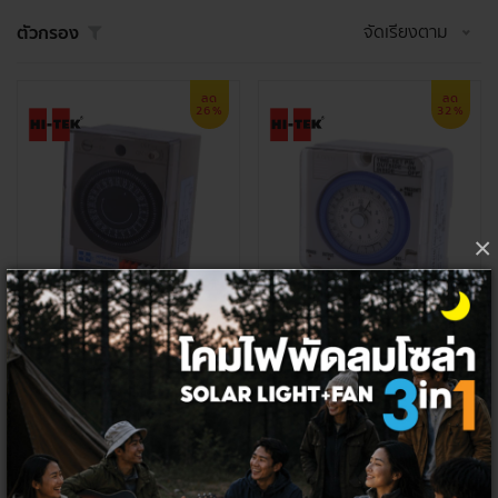
จัดเรียงตาม
ตัวกรอง
ลด
ลด
26%
32%
×
HI-TEK สวิทซ์ตั้งเวลา 220V 15A
HI-TEK สวิทซ์ตั้งเวลา 220V 15A มีไฟ
สำรอง
950 ฿
1,450 ฿
698 ฿
985 ฿