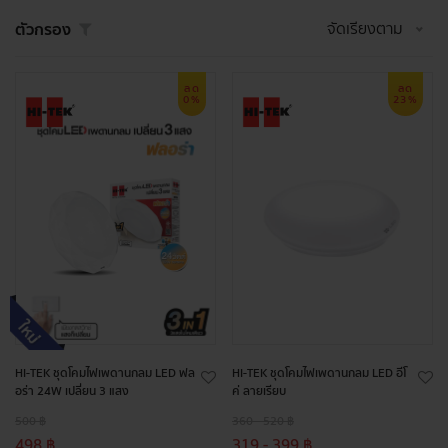
จัดเรียงตาม
ตัวกรอง
ลด
ลด
0%
23%
HI-TEK ชุดโคมไฟเพดานกลม LED ฟล
HI-TEK ชุดโคมไฟเพดานกลม LED อีโ
อร่า 24W เปลี่ยน 3 แสง
ค่ ลายเรียบ
500 ฿
360 - 520 ฿
498 ฿
319 - 399 ฿