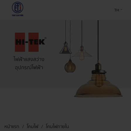
TH
หน้าแรก
โคมไฟ
โคมไฟภายใน