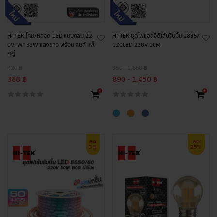
HI-TEK โคม/หลอด LED แบบกลม 22
HI-TEK ชุดไฟแอลอีดีเส้นริบบิ้น 2835/
0V "W" 32W แสงขาว พร้อมเลนส์ แพ็
120LED 220V 10M
คคู่
420 ฿
950 - 1,650 ฿
388 ฿
890 - 1,450 ฿
+
+
ลด
ลด
3%
25%