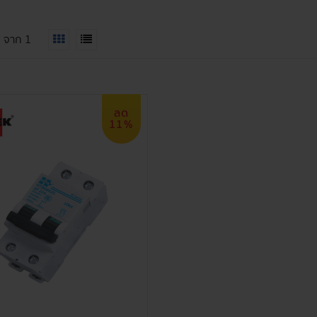
1
จาก
1
ลด
11%