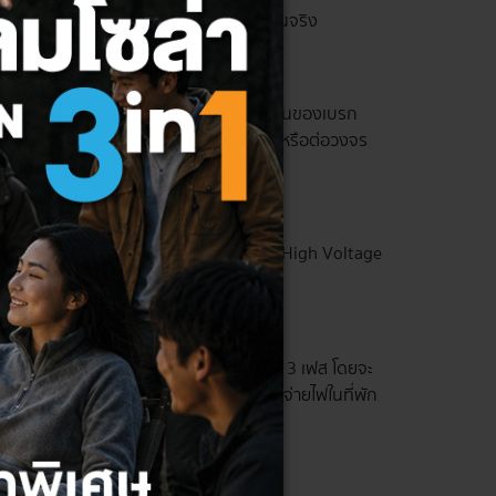
ารเลือกอุปกรณ์ให้เหมาะสมสำหรับการใช้งานจริง
หายจากกระแสไฟส่วนเกิน โดยการทำงานพื้นฐานของเบรก
ัดกระแสไฟฟ้าในวงจรไปแล้ว จะสามารถปิดหรือต่อวงจร
้แก่ Low Voltage, Medium Voltage และ High Voltage
อบไปด้วย
่เกิน 100 A ใช้ได้กับทั้งระบบไฟฟ้า 1 และ 3 เฟส โดยจะ
แผงจ่ายไฟฟ้าย่อย (Load Center) หรือแผงจ่ายไฟในที่พัก
ั้งค่ากระแสลัดวงจรได้