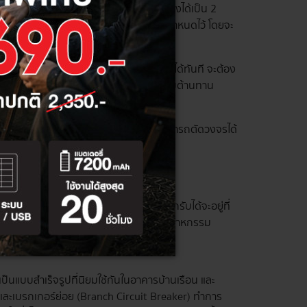
ามผิดปกติของกระแสไฟฟ้า โดยจะสามารถแบ่งได้เป็น 2
่อเกิดเหตุกระแสไฟฟ้ารั่วไหลตามพิกัดที่กำหนดไว้ โดยจะ
เกิดการรั่วไหล แต่ไม่สามารถตัดกระแสไฟฟ้าได้ทันที จะต้อง
น (Voltage) ค่ากระแส (Current) ค่าความต้านทาน
 อุปกรณ์ช่วยป้องกันไฟดูดโดยเฉพาะ สามารถตัดวงจรได้
อลัดวงจร โดยกระแสไฟฟ้าที่ MCCB สามารถรับได้จะอยู่ที่
ศัย ไปจนถึงอาคารขนาดใหญ่อย่างโรงงานอุตสาหกรรม
ป็นแบบสำเร็จรูปที่นิยมใช้กันในอาคารบ้านเรือน และ
และเบรกเกอร์ย่อย (Branch Circuit Breaker) ทำการ