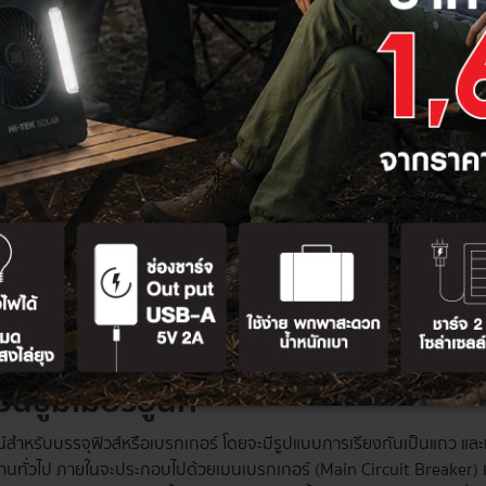
อร์กันดูดสำหรับป้องกันเหตุไฟรั่ว ไฟดูด พร้อมตัดวงจรทันทีเมื่อพบคว
ย่อย ตามการทำงานที่แตกต่างกัน และจะทำหน้าที่ตัดวงจรไฟฟ้าอัตโนมัติเมื
เพื่อใช้งานในตู้คอนซูมเมอร์ยูนิท และตู้ควบคุมระบบไฟฟ้า
al Current Circuit Breakers (RCCBs)
: มีหน้าที่ช่วยตัดวงจรไฟฟ้าเมื่อ
ทำงานร่วมกับ MCB, MCCBที่รองรับการวัดได้หลากหลายค่า เช่น ค่าแรงดั
tance) แล
dual Current Circuit Breakers with Overload protection (RCBOs)
:
ีเมื่อมีกรณีไฟรั่วและไฟฟ้าลัดวงจร
 Case Circuit Breakers (MCCB)
ปิด-ปิดวงจรไฟฟ้าอัตโนมัติ และจะทำการเปิดก็ต่อเมื่อมีกระแสไฟฟ้าเกินหรื
,300 A จึงเหมาะสำหรับการใช้งานตั้งแต่พื้นที่ขนาดเล็กอย่างที่พักอา
คอนซูมเมอร์
ยูนิท
์สำหรับบรรจุฟิวส์หรือเบรกเกอร์ โดยจะมีรูปแบบการเรียงกันเป็นแถว และเ
านทั่วไป ภายในจะประกอบไปด้วยเมนเบรกเกอร์ (Main Circuit Breaker) 