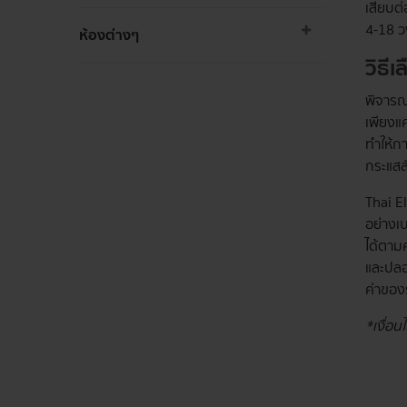
เสียบต่
4-18 
ห้องต่างๆ
วิธี
พิจารณ
เพียงแค
ทำให้ก
กระแสล
Thai E
อย่างเ
ได้ตาม
และปลอด
ค่าของ
*เงื่อ