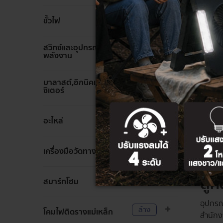
เบรกเก
ประเภท
ล้าง
ขั้วไฟ
ติดตั้ง
สวิทซ์และอุปกรณ์ประหยัด
ล้าง
Residu
พลังงาน
ใช้การ
(Resis
บาลาสต์,อิกนิคเตอร์,คาปา
ล้าง
ซิเตอร์
Resi
ทันท
ล้าง
อะไหล่
Molded
ล้าง
สวิตช์เ
เครื่องมือวัดทางไฟฟ้า
100 -2
ตู้
ล้าง
สมาร์ทโฮม
อุปกรณ
ล้าง
โคมไฟติดรางแม่เหล็ก
สำนักง