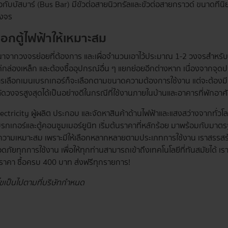
อกับบัสบาร์ (Bus Bar) มีขั้วต่อสายนิวทรัลและขั้วต่อสายกราวด์ ขนาดที่น
วงจร
เลือกตู้ไฟฟ้าให้เหมาะสม
าจากวงจรย่อยที่ต้องการ และเผื่อจำนวนเอาไว้ประมาณ 1-2 วงจรสำหรับการ
่กล่องเหล็ก และต้องซื้ออุปกรณ์อื่น ๆ แยกย่อยอีกต่างหาก เนื่องจากจุดป
ารเลือกเมนเบรกเกอร์ก็จะเลือกตามขนาดความต้องการใช้งาน แต่จะต้องมีม
ัดวงจรสูงสุดได้เป็นอย่างดีในกรณีที่ใช้งานภายในบ้านและอาคารที่พักอาศ
lectricity ผู้ผลิต ประกอบ และจัดหาสินค้าด้านไฟฟ้าและแสงสว่างจากทั่วโ
บรกเกอร์และตู้คอนซูมเมอร์ยูนิท เริ่มต้นราคาที่หลักร้อย มาพร้อมกับมา
ความเหมาะสม เพราะมีให้เลือกหลากหลายตามประเภทการใช้งาน เราสรรสร้าง
ภัยทุกการใช้งาน เพื่อให้ทุกท่านสามารถเข้าถึงเทคโนโลยีที่ทันสมัยได้ เร
ราคา ซื้อครบ 400 บาท ส่งฟรีทุกรายการ!
นไขเป็นไปตามที่บริษัทกำหนด