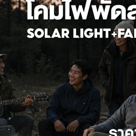
กระแสไฟฟ้าที่สูงมากจนเกินไป หรือกรณีที่เกิดไฟฟ้าลัดวงจร จึงต้องทำก
ร์กิต
เบรกเกอร์
ไฟฟ้าแบบอัตโนมัติที่ถูกออกแบบมาเพื่อป้องกันเหตุไฟฟ้าเกิดความเสีย
ะทำหน้าที่ตัดกระแสไฟฟ้าหลังจากตรวจพบความผิดปกติในวงจร และเมื่อต
ทันทีหลังแก้ปัญหา
เภทของ
เบรกเกอร์
ที่ใช้บ้าน
แบ่งแยกเบรกเกอร์ได้ตามประเภทพิกัดแรงดันไฟฟ้า ได้ 3 ประเภทหลัก ได
เภทที่นิยมใช้ในที่พักอาศัยและอาคารมักจะเป็นแบบ Low Voltage ที่ประก
ature Circuit Breakers (MCBs)
ร์ลูกย่อย มีขนาดเล็ก สำหรับใช้ภายในที่พักอาศัยและอาคารที่กระแสไฟฟ้าไม
ตั้งแต่ 1, 2, 3 และ 4 Pole สามารถติดตั้งเป็นอุปกรณ์ป้องกันร่วมกันกับ
่างตู้คอนซูมเมอร์ยูนิทที่มีพิกัดกระแสลัดวงจรต่ำ แต่ไม่สามารถปรับการต
dual Current Devices (RCDs)