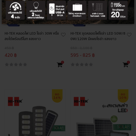
HI-TEK หลอดไฟ LED โซล่า 30W หรี่แ
HI-TEK ชุดหลอดไฟโซล่า LED 50W/8
สงได้พร้อมรีโมท แสงขาว
0W/120W มีแผงโซล่า แสงขาว
450 ฿
650 - 1,100 ฿
420 ฿
595 - 825 ฿
+
+
ลด
ลด
14%
10%