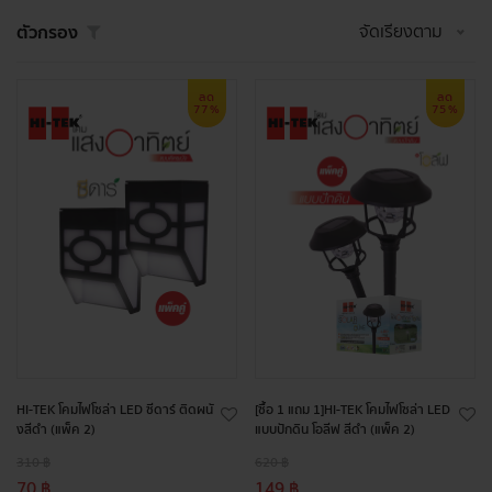
จัดเรียงตาม
ตัวกรอง
ลด
ลด
77%
75%
HI-TEK โคมไฟโซล่า LED ซีดาร์ ติดผนั
[ซื้อ 1 แถม 1]HI-TEK โคมไฟโซล่า LED
งสีดำ (แพ็ค 2)
แบบปักดิน โอลีฟ สีดำ (แพ็ค 2)
310 ฿
620 ฿
70 ฿
149 ฿