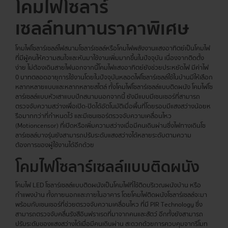
โคมไฟโซลาร์
เซลล์ ทนทาน ราคาพิเศษ
โคมไฟโซลาร์เซลล์ ไฟสนามโซลาร์เซลล์ หรือโคมไฟพลังงานแสงอาทิตย์ เป็นโคมไฟ
ที่มีผู้คนให้ความสนใจและหันมาใช้งานเพิ่มมากขึ้นในปัจจุบัน เนื่องจากติดตั้ง
ง่าย ไม่ต้องเดินสายไฟ นอกจากนี้ โคมไฟแสงอาทิตย์ยังช่วยประหยัดไฟ มีค่าไฟ
0 บาทตลอดอายุการใช้งาน โดยในปัจจุบัน หลอดไฟโซลาร์เซลล์ใช้ในบ้านมีให้เลือก
หลากหลายแบบและหลากหลายสไตล์ ทั้งโคมไฟโซลาร์เซลล์แบบติดผนัง โคมไฟโซ
ลาร์เซลล์แบบหัวเสา แบบปักสนาม นอกจากนี้ ยังมีแบบมีเซนเซอร์ที่สามารถ
ตรวจจับความสว่างเพื่อเปิด-ปิดได้อัตโนมัติเมื่อพื้นที่โดยรอบมีแสงสว่างน้อยห
รือมากกว่าที่กำหนดไว้ และมีเซนเซอร์ตรวจจับความเคลื่อนไหว
(Motion censor) ที่เปิดหรือเพิ่มความสว่างเมื่อมีคนเดินผ่าน ซึ่งไฟทางเดินโซ
ลาร์เซลล์บางรุ่นยังสามารถปรับระดับแสงสว่างได้หลายระดับตามความ
ต้องการของผู้ใช้งานได้อีกด้วย
โคมไฟโซลาร์เซลล์แบบติดผนัง
โคมไฟ LED โซลาร์เซลล์แบบติดผนัง เป็นโคมไฟที่ใช้ติดบริเวณผนังบ้าน หรือ
กำแพงบ้าน ทั้งภายนอกและภายในอาคาร โดยโคมไฟติดผนังโซลาร์เซลล์จะมา
พร้อมกับเซนเซอร์ที่ช่วยตรวจจับความเคลื่อนไหว ที่มี PIR Technology ซึ่ง
สามารถตรวจจับคลื่นรังสีอินฟราเรดที่มาจากคนและสัตว์ อีกทั้งยังสามารถ
ปรับระดับของแสงสว่างได้เมื่อมีคนเดินผ่าน สะดวกด้วยการควบคุมจากรีโมท