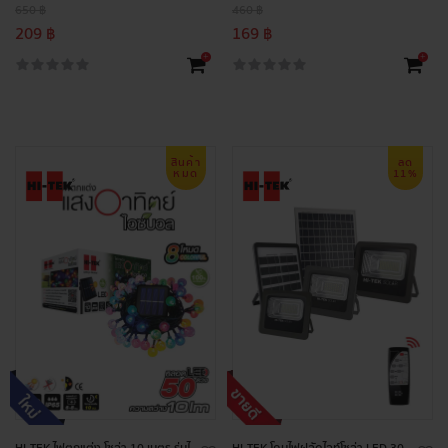
650 ฿
460 ฿
209 ฿
169 ฿
+
+
สินค้า
ลด
หมด
11%