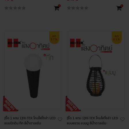
+
+
ลด
ลด
67%
63%
[ซื้อ 1 แถม 1]HI-TEK โคมไฟโซล่า LED
[ซื้อ 1 แถม 1]HI-TEK โคมไฟโซล่า LED
แบบปักดิน ทีก สีน้ำตาลเข้ม
แบบแขวน แบมบู สีน้ำตาลเข้ม