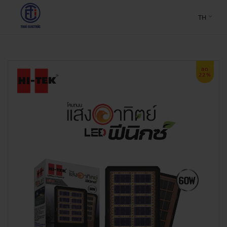
TH
ลด
22%