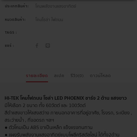
โคมพลังงานแสงอาทิตย์
ประเภทสินค้า:
โคมโซล่า ไฟถนน
หมวดสินค้า:
TAGS :
แชร์ :
รายละเอียด
สเปค
รีวิว(0)
ดาวน์โหลด
HI-TEK โคมไฟถนน โซล่า LED PHOENIX ชาร์จ 2 ด้าน แสงขาว
มีให้เลือก 2 ขนาด ทั้ง 60วัตต์ และ 100วัตต์
สีดำแสงขาวให้แสงสว่าง ภายนอกอาคารที่อยู่อาศัย, โรงรถ, ระเบียง ,
สระว่ายน้ำ , ที่จอดรถ ฯลฯ
● ตัวโคมเป็น ABS ขาเป็นเหล็ก แข็งแรงทนทาน
● แผงรับพลังงานแสงอาทิตย์แบบโพลีคริสตัลไลน์ ได้ทั้ง2ด้าน