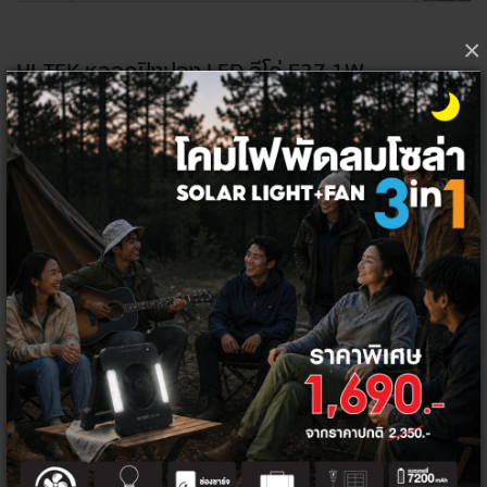
×
HI-TEK หลอดปิงปอง LED อีโค่ E27 1W
40 ฿
50 ฿
เลือกแสง
เลือกจำนวน ต่อชิ้น
1
ชิ้น
ลัง
100
ชิ้น
โค้ด/คูปองส่วนลด
ส่วนลดท้ายบิล 5%
HITEK5PER