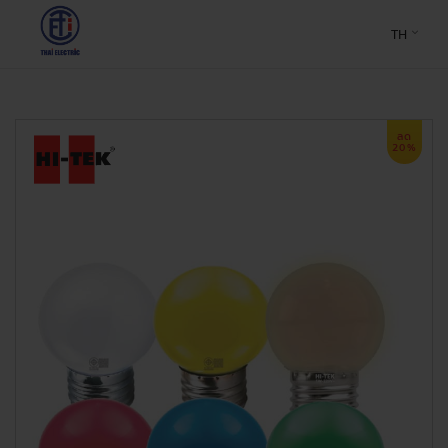
TH
ลด
20%