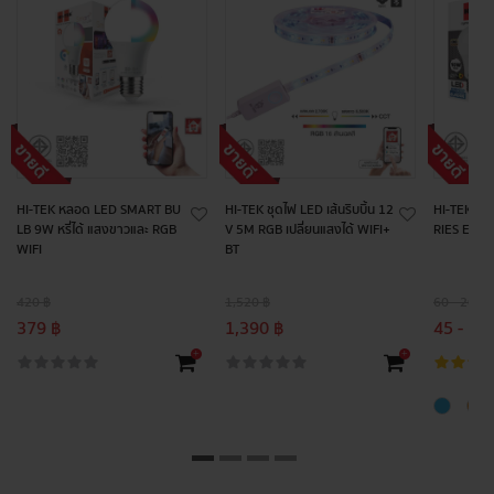
HI-TEK หลอด LED SMART BU
HI-TEK ชุดไฟ LED เส้นริบบิ้น 12
HI-TEK หล
LB 9W หรี่ได้ แสงขาวและ RGB
V 5M RGB เปลี่ยนแสงได้ WIFI+
RIES E27
WIFI
BT
420 ฿
1,520 ฿
60 - 200 ฿
379 ฿
1,390 ฿
45 - 18
+
+