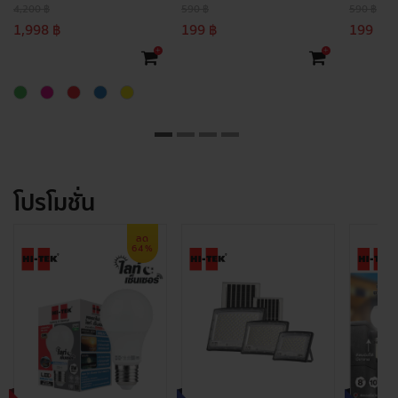
4,200 ฿
590 ฿
590 ฿
1,998 ฿
199 ฿
199 ฿
+
+
โปรโมชั่น
ลด
64%