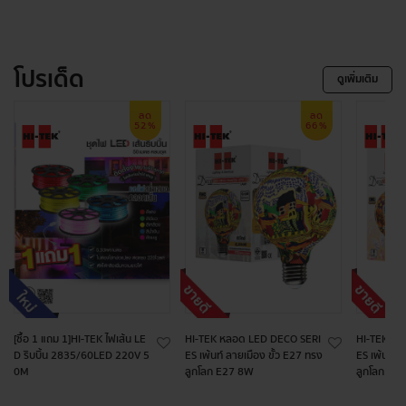
โปรเด็ด
ดูเพิ่มเติม
ลด
ลด
52%
66%
[ซื้อ 1 แถม 1]HI-TEK ไฟเส้น LE
HI-TEK หลอด LED DECO SERI
HI-TEK หล
D ริบบิ้น 2835/60LED 220V 5
ES เพ้นท์ ลายเมือง ขั้ว E27 ทรง
ES เพ้นท์ ล
0M
ลูกโลก E27 8W
ลูกโลก E2