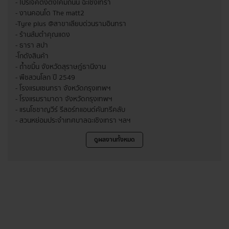
- โปรเจคติงตั้งโคมถนน ฉะเชิงเทรา
- งานคอนโด The matt2
- Tyre plus @สาขาเลียบด่วนรามอินทรา
- ร้านส้มตำคุณแดง
- ธารา สปา
- โกดังสินค้า
- ถ้ำขมิ้น จังหวัดสุราษฎ์ธานีงาน
- พืชสวนโลก ปี 2549
- โรงแรมเซนทรา จังหวัดกรุงเทพฯ
- โรงแรมรามาดา จังหวัดกรุงเทพฯ
- แรนโชชาญวีร์ รีสอร์ทแอนด์คันทรีคลับ
- สวนหย่อมประจำเทศบาลฉะเชิงเทรา ฯลฯ
ดูผลงานทั้งหมด