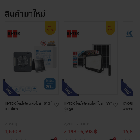
สินค้ามาใหม่
ลด
ลด
28%
5%
HI-TEK โคมไฟพัดลมโซล่า 6" 3 ใ
HI-TEK โคมไฟฝลัดไลท์โซล่า "W"
KYORITSU 
น 1 สีเทา
รุ่น ซูส
พความร้อ
2,350 ฿
2,200 - 7,000 ฿
1,690 ฿
2,198 - 6,598 ฿
15,887.
+
+