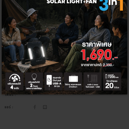
จำนวน
เพิ่มลงตะกร้า
ซื้อเลย
สมาร์ทโฮม
กลุ่มสินค้า:
หลอด แอล อี ดี Wi-Fi
ประเภทสินค้า:
หลอดไฟ แอล อี ดี Wi-Fi
หมวดสินค้า:
TAGS :
แชร์ :