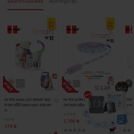
คุณอาจจะชอบสิ่งนี้
สินค้าที่ดูล่าสุด
ลด
ลด
9%
8%
HI-TEK หลอด LED SMART BUL
HI-TEK ชุดไฟ LED เส้นริบบิ้น 12V
HI-TEK 
B 9W หรี่ได้ แสงขาวและ RGB WI
5M RGB เปลี่ยนแสงได้ WIFI+BT
กลม แบ
FI
1,520 ฿
200 - 
420 ฿
1,390 ฿
79 - 
379 ฿
+
+