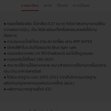
รายละเอียด
สเปค
รีวิว(0)
ดาวน์โหลด
● หลอดไฟอัจฉริยะ ขั้วเกลียว E27 ขนาด 9วัตต์ แสงสามารถเปลี่ยน
จากแสงขาว(DL), เป็น RGB พร้อมทั้งหรี่แสงและลดแสงได้ตาม
ต้องการ
● ควบคุมระยะใกล้/ไกล ด้วย สมาร์ทโฟน ผ่าน APP iHITEK
● มีแสงสีฟ้าในระดับที่ปลอดภัย Blue light safe
● ปลอดภัยจากแสง UV ที่ทำร้ายผิวหนัง และไม่ดึงดูดแมลง
● ทนแรงดันได้ตั้งแต่ 180-265V
● สามารถใช้งานได้หลากหลาย เหมาะสำหรับการใช้งานภายในอาคาร
เช่น บ้าน อาคารพาณิชย์
● ได้รับมาตรฐาน มอก.1955-2551 จากสำนักงานมาตรฐาน
ผลิตภัณฑ์อุตสาหกรรมแห่งประเทศไทย (สมอ.)
● ผลิตตามมาตรฐานยุโรป (CE)