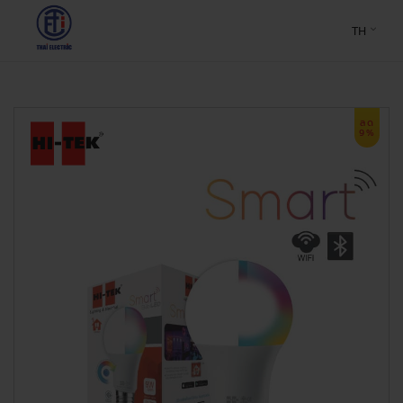
TH
ลด
9%