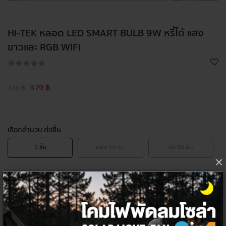
HI-TEK หลอด LED SMART BULB 9W หรี่ได้ แสง
ขาวและ RGB WIFI
379 ฿
420 ฿
เลือกจำนวน ต่อชิ้น
1
ชิ้น
แพ็ค
10
ชิ้น
ลัง
50
ชิ้น
×
โค้ด/คูปองส่วนลด
ส่วนลดท้ายบิล 5%
HITEK5PER