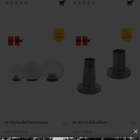
+
+
ลด
ลด
10%
12%
HI-TEK โคมไฟหัวเสาทรงกลม
HI-TEK ขาตั้งโคมหัวเสา
×
400 - 3,300 ฿
140 - 170 ฿
360 - 2,970 ฿
128 - 148 ฿