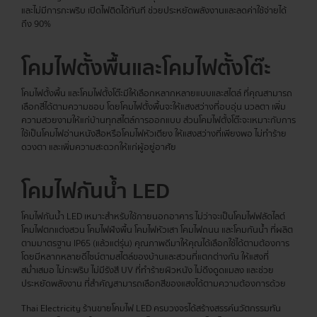
และไม่มีการกะพริบ เปิดไฟติดได้ทันที ช่วยประหยัดพลังงานและลดค่าใช้จ่ายได้
ถึง 90%
โคมไฟตั้งพื้นและโคมไฟตั้งโต๊ะ
โคมไฟตั้งพื้น และโคมไฟตั้งโต๊ะมีให้เลือกหลากหลายแบบและสไตล์ ที่คุณสามารถ
เลือกสีได้ตามความชอบ โดยโคมไฟตั้งพื้นจะให้แสงสว่างที่อบอุ่น นวลตา เพิ่ม
ความสวยงามให้แก่บ้านทุกสไตล์การออกแบบ ส่วนโคมไฟตั้งโต๊ะจะเหมาะกับการ
ใช้เป็นโคมไฟอ่านหนังสือหรือโคมไฟหัวเตียง ให้แสงสว่างที่เพียงพอ ไม่ทำร้าย
ดวงตา และเพิ่มความสะดวกให้แก่ผู้อยู่อาศัย
โคมไฟกันน้ำ LED
โคมไฟกันน้ำ LED เหมาะสำหรับใช้ภายนอกอาคาร ไม่ว่าจะเป็นโคมไฟฟลัดไลต์
โคมไฟตกแต่งสวน โคมไฟฝังพื้น โคมไฟหัวเสา โคมไฟถนน และโคมกันน้ำ ที่ผลิต
ตามมาตรฐาน IP65 (แล้วแต่รุ่น) คุณภาพดีมาให้คุณได้เลือกใช้ได้ตามต้องการ
โดยมีหลากหลายดีไซน์ตามสไตล์ของบ้านและสวนที่แตกต่างกัน ให้แสงที่
สม่ำเสมอ ไม่กะพริบ ไม่มีรังสี UV ที่ทำร้ายผิวหนัง ไม่ดึงดูดแมลง และช่วย
ประหยัดพลังงาน ที่สำคัญสามารถเลือกสีของแสงได้ตามความต้องการด้วย
Thai Electricity ร้านขายโคมไฟ LED ครบวงจรได้สร้างสรรค์นวัตกรรมทัน