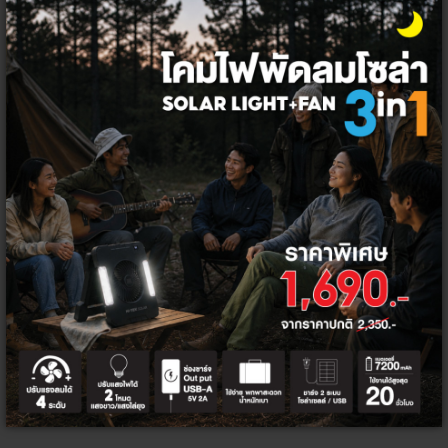
+
+
โคมไฟ LED คุณภาพดี
ราคาพิเศษ
โคมไฟหลอด LED ในปัจจุบัน ไม่ได้ทำหน้าที่เพียงแค่ให้แสงสว่างภายในบ้าน
เท่านั้น แต่ยังเพิ่มความสวยงาม ให้ความรู้สึกที่อบอุ่นด้วยเช่นกัน และที่ Thai
Electricity เราคือผู้จัดจำหน่ายโคมไฟและหลอดไฟ LED ยี่ห้อ HI-TEK และ
MACAN ซึ่งเป็นแบรนด์ที่ได้รับการยอมรับว่ามีคุณภาพสูง ทันสมัย เหมาะกับ
ไลฟ์สไตล์ของคนรุ่นใหม่ เน้นการสร้างสรรค์นวัตกรรมที่สร้างความสะดวกสบาย
ไปพร้อมกับการประหยัดพลังงาน รักษาสิ่งแวดล้อม และปลอดภัยในการใช้งาน
ไม่ว่าจะเป็นโคมไฟ LED ติดเพดาน โคมไฟดาวน์ไลต์ โคมไฟสปอตไลต์ โคมไฟอ่าน
หนังสือ โคมกันน้ำ และชุดโคมไฟหลอด LED อื่น ๆ ในราคาย่อมเยา