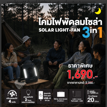
หลอดไฟแอลอีดี เป็นเทคโนโลยีที่คิดค้นและพัฒนาขึ้นมาอีกระดับของวงการ
ไฟฟ้าและไฟส่องสว่าง เมื่อเทียบกับหลอดแบบเดิม หลอดไฟแอลอีดีถือว่ากินไฟ
น้อยกว่า แต่ให้แสงสว่างที่มากกว่า จึงทำให้ประหยัดพลังงานได้มากกว่า และ
มีอายุการใช้งานที่ยาวนานกว่า
ที่ Thai Electricity เรามีหลอดไฟแอลอีดี ให้เลือกหลากหลายประเภท สามารถ
เลือกซื้อได้ตามรูปแบบและประเภทการใช้งาน ไม่ว่าจะเป็นหลอดไฟยาว หลอดไฟ
แบบขั้วหลอดไฟ E27 ขั้วเกลียว E14 ขั้ว GU5.3, G4, G9 และ GU10 หลอดแอล
อีดีสำหรับโคมเพดานกลม รวมถึงหลอดไฟ LED T5 และ T8
หลอดไฟสำหรับตกแต่ง
เพิ่มสีสันและลูกเล่นให้กับบ้าน ร้านค้า และสถานที่ต่าง ๆ ด้วยไฟ LED สำหรับ
ตกแต่งหลากหลายสไตล์ ให้คุณสามารถเลือกใช้ได้ตามชอบ ไม่ว่าจะเป็นไฟเส้น
ไฟเรทโทร ไฟปิงปองหลากสี และหลอดไฟ RGB ที่ใช้สำหรับตกแต่งห้อง และร้าน
ค้าให้สวยงามดังที่ตั้งใจ และสำหรับร้านอาหารกลางแจ้ง หรือบริเวณที่มีแมลง
และยุงชุกชุม Thai Electricity ขอแนะนำหลอดไฟไล่ยุงคุณภาพสูงที่ผ่านการ
รับรองมาตรฐานมอก. มาพร้อมคุณสมบัติพิเศษในการปล่อยความยาวคลื่น
แสง ตั้งแต่ 560nm -580nm สามารถไล่ทั้งยุงและแมลงอย่างได้ผล ปลอดภัย
ต่อคน สัตว์เลี้ยง และสิ่งแวดล้อม โดยหลอดไฟไล่ยุงของเราสามารถใช้งานได้ทั้ง
ภายในบ้าน ห้องนั่งเล่น ห้องครัว ห้องทำงาน ตลอดจนโรงรถ ห้องน้ำ สวนหลัง
บ้าน ร้านอาหาร และร้านกาแฟต่าง ๆ