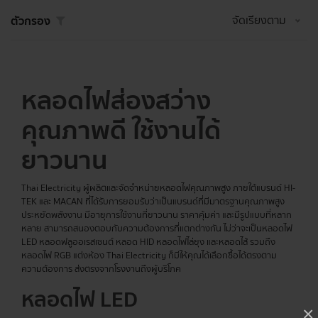
จัดเรียงตาม
ตัวกรอง
หลอดไฟส่องสว่าง
คุณภาพดี ใช้งานได้
ยาวนาน
Thai Electricity ผู้ผลิตและจัดจำหน่ายหลอดไฟคุณภาพสูง ภายใต้แบรนด์ HI-
TEK และ MACAN ที่ได้รับการยอมรับว่าเป็นแบรนด์ที่มีมาตรฐานคุณภาพสูง
ประหยัดพลังงาน มีอายุการใช้งานที่ยาวนาน ราคาคุ้มค่า และมีรูปแบบที่หลาก
หลาย สามารถสนองตอบกับความต้องการที่แตกต่างกัน ไม่ว่าจะเป็นหลอดไฟ
LED หลอดฟลูออเรสเซนต์ หลอด HID หลอดไฟไล่ยุง และหลอดไส้ รวมถึง
หลอดไฟ RGB แต่งห้อง Thai Electricity ก็มีให้คุณได้เลือกซื้อได้ตรงตาม
ความต้องการ ส่งตรงจากโรงงานถึงผู้บริโภค
หลอดไฟ LED
×