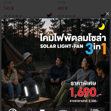
630 ฿
550 ฿
545 ฿
485 ฿
×
+
+
ลด
ลด
26%
32%