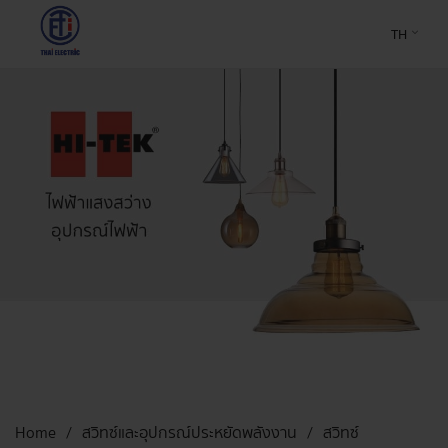
TH
Home
สวิทซ์และอุปกรณ์ประหยัดพลังงาน
สวิทซ์