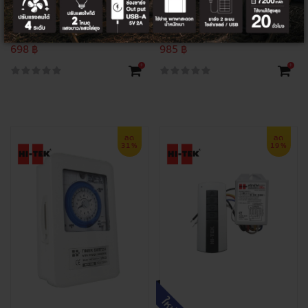
HI-TEK สวิทซ์ตั้งเวลา 220V 15A
HI-TEK สวิทซ์ตั้งเวลา 220V 15A มีไฟ
สำรอง
950 ฿
1,450 ฿
698 ฿
985 ฿
+
+
ลด
ลด
31%
19%