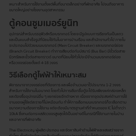
เหมาะสำหรับการใช้งานตั้งแต่พื้นที่ขนาดเล็กอย่างที่พักอาศัย ไปจนถึงอาคาร
ขนาดใหญ่อย่างโรงงานอุตสาหกรรม
ตู้คอนซูมเมอร์
ยูนิท
อุปกรณ์สำหรับบรรจุฟิวส์หรือเบรกเกอร์ โดยจะมีรูปแบบการเรียงกันเป็นแถว
และเป็นแบบสำเร็จรูปที่นิยมใช้กันในอาคารบ้านเรือน และสำนักงานทั่วไป ภายใน
จะประกอบไปด้วยเมนเบรกเกอร์ (Main Circuit Breaker) และเบรกเกอร์ย่อย
(Branch Circuit Breaker) ทำการเสียบต่อกับบัสบาร์ (Bus Bar) มีขั้วต่อสาย
นิวทรัลและขั้วต่อสายกราวด์ ขนาดที่นิยมใช้ทั่วไปจะมีจำนวนเบรกเกอร์ย่อย
หรือวงจรย่อยตั้งแต่ 4-18 วงจร
วิธีเลือกตู้ไฟฟ้าให้เหมาะสม
พิจารณาจากวงจรย่อยที่ต้องการ และเผื่อจำนวนเอาไว้ประมาณ 1-2 วงจร
สำหรับการใช้งานในอนาคต โดยทั่วไปการเลือกซื้อตู้จะได้รับเพียงแค่กล่องเหล็ก
และต้องซื้ออุปกรณ์อื่น ๆ แยกย่อยอีกต่างหาก เนื่องจากจุดประสงค์ด้านการใช้
งานของผู้ใช้แต่ละรายก็ไม่เหมือนกัน ทำให้การเลือกเมนเบรกเกอร์ก็จะเลือกตาม
ขนาดความต้องการใช้งาน แต่จะต้องมีมาตรฐานค่าที่กำหนดของ IC ไม่ต่ำกว่า
10kA ซึ่งทนต่อกระแสลัดวงจรสูงสุดได้เป็นอย่างดีในกรณีที่ใช้งานภายในบ้าน
และอาคารที่พักอาศัย
Thai Electricity ผู้ผลิต ประกอบ และจัดหาสินค้าด้านไฟฟ้าและแสงสว่างจาก