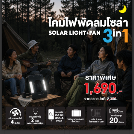
HI-TEK ตู้คอนซูเมอร์พร้อมเบรคเกอร์เ
HI-TEK เบรคเกอร์กันดูด RCBO 2P32
มน 50A + กันดูดครบชุด 12 ช่อง
A พร้อมกล่อง
3,150 ฿
500 ฿
2,998 ฿
469 ฿
+
+
ลด
ลด
10%
10%