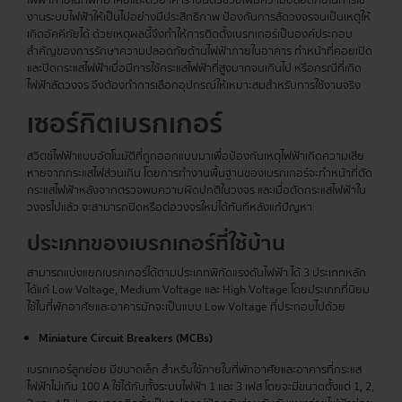
ไฟฟ้าภายในที่พักอาศัยและตัวอาคาร เป็นตัวช่วยเพิ่มความปลอดภัยในการใช้
งานระบบไฟฟ้าให้เป็นไปอย่างมีประสิทธิภาพ ป้องกันการลัดวงจรจนเป็นเหตุให้
เกิดอัคคีภัยได้ ด้วยเหตุผลนี้จึงทำให้การติดตั้งเบรกเกอร์เป็นองค์ประกอบ
สำคัญของการรักษาความปลอดภัยด้านไฟฟ้าภายในอาคาร ทำหน้าที่คอยเปิด
และปิดกระแสไฟฟ้าเมื่อมีการใช้กระแสไฟฟ้าที่สูงมากจนเกินไป หรือกรณีที่เกิด
ไฟฟ้าลัดวงจร จึงต้องทำการเลือกอุปกรณ์ให้เหมาะสมสำหรับการใช้งานจริง
เซอร์กิต
เบรกเกอร์
สวิตช์ไฟฟ้าแบบอัตโนมัติที่ถูกออกแบบมาเพื่อป้องกันเหตุไฟฟ้าเกิดความเสีย
หายจากกระแสไฟส่วนเกิน โดยการทำงานพื้นฐานของเบรกเกอร์จะทำหน้าที่ตัด
กระแสไฟฟ้าหลังจากตรวจพบความผิดปกติในวงจร และเมื่อตัดกระแสไฟฟ้าใน
วงจรไปแล้ว จะสามารถปิดหรือต่อวงจรใหม่ได้ทันทีหลังแก้ปัญหา
ประเภทของ
เบรกเกอร์
ที่ใช้บ้าน
สามารถแบ่งแยกเบรกเกอร์ได้ตามประเภทพิกัดแรงดันไฟฟ้า ได้ 3 ประเภทหลัก
ได้แก่ Low Voltage, Medium Voltage และ High Voltage โดยประเภทที่นิยม
ใช้ในที่พักอาศัยและอาคารมักจะเป็นแบบ Low Voltage ที่ประกอบไปด้วย
Miniature Circuit Breakers (MCBs)
เบรกเกอร์ลูกย่อย มีขนาดเล็ก สำหรับใช้ภายในที่พักอาศัยและอาคารที่กระแส
ไฟฟ้าไม่เกิน 100 A ใช้ได้กับทั้งระบบไฟฟ้า 1 และ 3 เฟส โดยจะมีขนาดตั้งแต่ 1, 2,