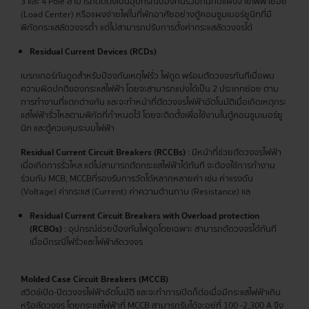
3 และ 4 Pole สามารถติดตั้งเป็นอุปกรณ์ป้องกันร่วมกันกับแผงจ่ายไฟฟ้าย่อย
(Load Center) หรือแผงจ่ายไฟในที่พักอาศัยอย่างตู้คอนซูมเมอร์ยูนิทที่มี
พิกัดกระแสลัดวงจรต่ำ แต่ไม่สามารถปรับการตั้งค่ากระแสลัดวงจรได้
Residual Current Devices (RCDs)
เบรกเกอร์กันดูดสำหรับป้องกันเหตุไฟรั่ว ไฟดูด พร้อมตัดวงจรทันทีเมื่อพบ
ความผิดปกติของกระแสไฟฟ้า โดยจะสามารถแบ่งได้เป็น 2 ประเภทย่อย ตาม
การทำงานที่แตกต่างกัน และจะทำหน้าที่ตัดวงจรไฟฟ้าอัตโนมัติเมื่อเกิดเหตุกระ
แสไฟฟ้ารั่วไหลตามพิกัดที่กำหนดไว้ โดยจะติดตั้งเพื่อใช้งานในตู้คอนซูมเมอร์ยู
นิท และตู้ควบคุมระบบไฟฟ้า
Residual Current Circuit Breakers (RCCBs)
: มีหน้าที่ช่วยตัดวงจรไฟฟ้า
เมื่อเกิดการรั่วไหล แต่ไม่สามารถตัดกระแสไฟฟ้าได้ทันที จะต้องใช้การทำงาน
ร่วมกับ MCB, MCCBที่รองรับการวัดได้หลากหลายค่า เช่น ค่าแรงดัน
(Voltage) ค่ากระแส (Current) ค่าความต้านทาน (Resistance) แล
Residual Current Circuit Breakers with Overload protection
(RCBOs)
: อุปกรณ์ช่วยป้องกันไฟดูดโดยเฉพาะ สามารถตัดวงจรได้ทันที
เมื่อมีกรณีไฟรั่วและไฟฟ้าลัดวงจร
Molded Case Circuit Breakers (MCCB)
สวิตช์เปิด-ปิดวงจรไฟฟ้าอัตโนมัติ และจะทำการเปิดก็ต่อเมื่อมีกระแสไฟฟ้าเกิน
หรือลัดวงจร โดยกระแสไฟฟ้าที่ MCCB สามารถรับได้จะอยู่ที่ 100 -2,300 A จึง