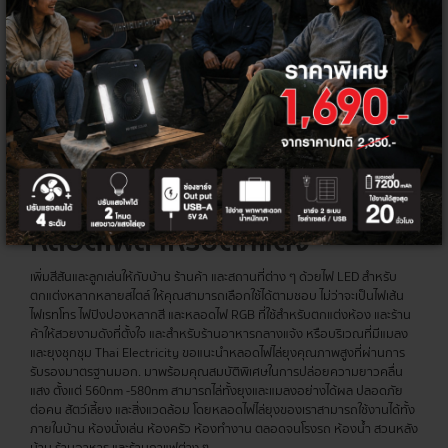
หลอดไฟ LED
หลอดไฟแอลอีดี เป็นเทคโนโลยีที่คิดค้นและพัฒนาขึ้นมาอีกระดับของวงการ
ไฟฟ้าและไฟส่องสว่าง เมื่อเทียบกับหลอดแบบเดิม หลอดไฟแอลอีดีถือว่ากินไฟ
น้อยกว่า แต่ให้แสงสว่างที่มากกว่า จึงทำให้ประหยัดพลังงานได้มากกว่า และ
มีอายุการใช้งานที่ยาวนานกว่า
ที่ Thai Electricity เรามีหลอดไฟแอลอีดี ให้เลือกหลากหลายประเภท สามารถ
เลือกซื้อได้ตามรูปแบบและประเภทการใช้งาน ไม่ว่าจะเป็นหลอดไฟยาว หลอดไฟ
แบบขั้วหลอดไฟ E27 ขั้วเกลียว E14 ขั้ว GU5.3, G4, G9 และ GU10 หลอดแอล
อีดีสำหรับโคมเพดานกลม รวมถึงหลอดไฟ LED T5 และ T8
หลอดไฟสำหรับตกแต่ง
เพิ่มสีสันและลูกเล่นให้กับบ้าน ร้านค้า และสถานที่ต่าง ๆ ด้วยไฟ LED สำหรับ
ตกแต่งหลากหลายสไตล์ ให้คุณสามารถเลือกใช้ได้ตามชอบ ไม่ว่าจะเป็นไฟเส้น
ไฟเรทโทร ไฟปิงปองหลากสี และหลอดไฟ RGB ที่ใช้สำหรับตกแต่งห้อง และร้าน
ค้าให้สวยงามดังที่ตั้งใจ และสำหรับร้านอาหารกลางแจ้ง หรือบริเวณที่มีแมลง
และยุงชุกชุม Thai Electricity ขอแนะนำหลอดไฟไล่ยุงคุณภาพสูงที่ผ่านการ
รับรองมาตรฐานมอก. มาพร้อมคุณสมบัติพิเศษในการปล่อยความยาวคลื่น
แสง ตั้งแต่ 560nm -580nm สามารถไล่ทั้งยุงและแมลงอย่างได้ผล ปลอดภัย
ต่อคน สัตว์เลี้ยง และสิ่งแวดล้อม โดยหลอดไฟไล่ยุงของเราสามารถใช้งานได้ทั้ง
ภายในบ้าน ห้องนั่งเล่น ห้องครัว ห้องทำงาน ตลอดจนโรงรถ ห้องน้ำ สวนหลัง
บ้าน ร้านอาหาร และร้านกาแฟต่าง ๆ