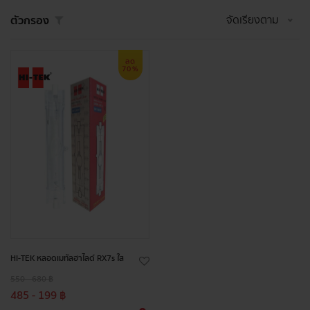
จัดเรียงตาม
ตัวกรอง
ลด
70%
HI-TEK หลอดเมทัลฮาไลด์ RX7s ใส
550 - 680 ฿
485 - 199 ฿