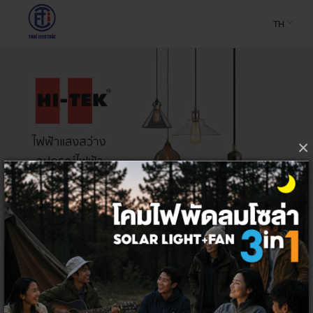
TH
×
Home
บาลาสต์,อิกนิคเตอร์,คาปาซิเตอร์
บาลาสต์