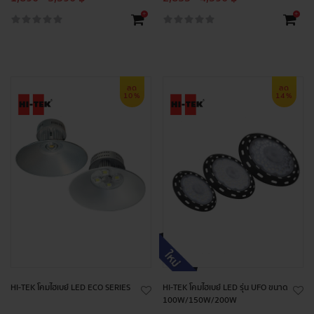
+
+
ลด
ลด
10%
14%
HI-TEK โคมไฮเบย์ LED ECO SERIES
HI-TEK โคมไฮเบย์ LED รุ่น UFO ขนาด
100W/150W/200W