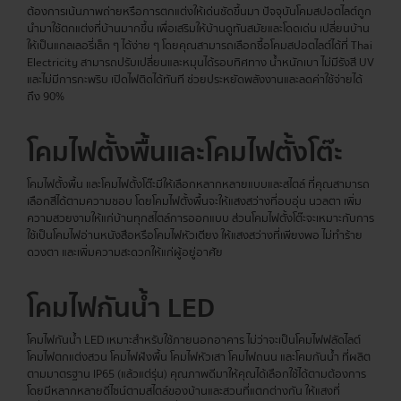
ต้องการเน้นภาพถ่ายหรือการตกแต่งให้เด่นชัดขึ้นมา ปัจจุบันโคมสปอตไลต์ถูก
นำมาใช้ตกแต่งที่บ้านมากขึ้น เพื่อเสริมให้บ้านดูทันสมัยและโดดเด่น เปลี่ยนบ้าน
ให้เป็นแกลเลอรี่เล็ก ๆ ได้ง่าย ๆ โดยคุณสามารถเลือกซื้อโคมสปอตไลต์ได้ที่ Thai
Electricity สามารถปรับเปลี่ยนและหมุนได้รอบทิศทาง น้ำหนักเบา ไม่มีรังสี UV
และไม่มีการกะพริบ เปิดไฟติดได้ทันที ช่วยประหยัดพลังงานและลดค่าใช้จ่ายได้
ถึง 90%
โคมไฟตั้งพื้นและโคมไฟตั้งโต๊ะ
โคมไฟตั้งพื้น และโคมไฟตั้งโต๊ะมีให้เลือกหลากหลายแบบและสไตล์ ที่คุณสามารถ
เลือกสีได้ตามความชอบ โดยโคมไฟตั้งพื้นจะให้แสงสว่างที่อบอุ่น นวลตา เพิ่ม
ความสวยงามให้แก่บ้านทุกสไตล์การออกแบบ ส่วนโคมไฟตั้งโต๊ะจะเหมาะกับการ
ใช้เป็นโคมไฟอ่านหนังสือหรือโคมไฟหัวเตียง ให้แสงสว่างที่เพียงพอ ไม่ทำร้าย
ดวงตา และเพิ่มความสะดวกให้แก่ผู้อยู่อาศัย
โคมไฟกันน้ำ LED
โคมไฟกันน้ำ LED เหมาะสำหรับใช้ภายนอกอาคาร ไม่ว่าจะเป็นโคมไฟฟลัดไลต์
โคมไฟตกแต่งสวน โคมไฟฝังพื้น โคมไฟหัวเสา โคมไฟถนน และโคมกันน้ำ ที่ผลิต
ตามมาตรฐาน IP65 (แล้วแต่รุ่น) คุณภาพดีมาให้คุณได้เลือกใช้ได้ตามต้องการ
โดยมีหลากหลายดีไซน์ตามสไตล์ของบ้านและสวนที่แตกต่างกัน ให้แสงที่