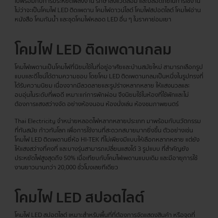
ไปพร้อมกับการประหยัดพลังงาน รักษาสิ่งแวดล้อม และปลอดภัยในการใช้งาน
ไม่ว่าจะเป็นโคมไฟ LED ติดเพดาน โคมไฟดาวน์ไลต์ โคมไฟสปอตไลต์ โคมไฟอ่าน
หนังสือ โคมกันน้ำ และชุดโคมไฟหลอด LED อื่น ๆ ในราคาย่อมเยา
โคมไฟ LED ติดเพดานกลม
โคมไฟเพดานเป็นโคมไฟที่นิยมใช้ในที่อยู่อาศัยและบ้านสมัยใหม่ สามารถเลือกรูป
แบบและดีไซน์ได้ตามความชอบ โดยโคม LED ติดเพดานกลมเป็นหนึ่งในรูปทรงที่
ได้รับความนิยม เนื่องจากมีลวดลายและรูปร่างหลากหลาย ให้แสงนวลและ
อบอุ่นในระดับที่พอดี เหมาะแก่การพักผ่อน จึงนิยมใช้ในห้องที่ใช้พักและไม่
ต้องการแสงสว่างจัด อย่างห้องนอน ห้องนั่งเล่น ห้องชมภาพยนตร์
Thai Electricity จำหน่ายหลอดไฟหลากหลายประเภท มาพร้อมกับนวัตกรรม
ที่ทันสมัย ก้าวทันโลก เพื่อการใช้งานที่สะดวกสบายมากยิ่งขึ้น ตัวอย่างเช่น
โคมไฟ LED ติดเพดานยี่ห้อ HI-TEK ที่ไม่เพียงมีแบบให้เลือกหลากหลาย แต่ยัง
ให้แสงสว่างที่คงที่ และบางรุ่นสามารถเปลี่ยนแสงได้ 3 รูปแบบ ที่สำคัญยัง
ประหยัดไฟสูงสุดถึง 50% เมื่อเทียบกับโคมไฟเพดานแบบเดิม และมีอายุการใช้
งานยาวนานกว่า 20,000 ชั่วโมงเลยทีเดียว
โคมไฟ LED สปอตไลต์
โคมไฟ LED สปอตไลต์ เหมาะสำหรับพื้นที่ที่ต้องการจัดแสดงสินค้า หรือจุดที่