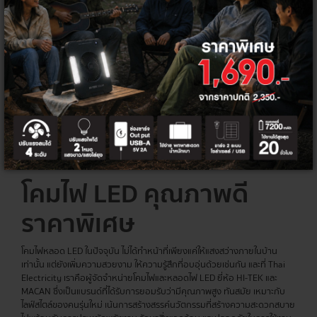
HI-TEK โคมไฮเบย์ LED UFO รุ่นโฟกัส
สีดำ แสงขาว
1,800 - 4,800 ฿
1,390 - 3,490 ฿
+
โคมไฟ LED คุณภาพดี
ราคาพิเศษ
โคมไฟหลอด LED ในปัจจุบัน ไม่ได้ทำหน้าที่เพียงแค่ให้แสงสว่างภายในบ้าน
เท่านั้น แต่ยังเพิ่มความสวยงาม ให้ความรู้สึกที่อบอุ่นด้วยเช่นกัน และที่ Thai
Electricity เราคือผู้จัดจำหน่ายโคมไฟและหลอดไฟ LED ยี่ห้อ HI-TEK และ
MACAN ซึ่งเป็นแบรนด์ที่ได้รับการยอมรับว่ามีคุณภาพสูง ทันสมัย เหมาะกับ
ไลฟ์สไตล์ของคนรุ่นใหม่ เน้นการสร้างสรรค์นวัตกรรมที่สร้างความสะดวกสบาย