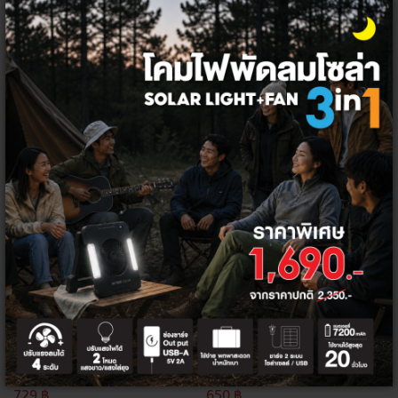
ทั้งหมด
ตัวกรอง
ลด
ลด
19%
26%
HI-TEK สวิทซ์ไฟ (30m.) แบบรีโมทไร้ส
HI-TEK กริ่งไร้สาย แบบไม่ใช้แบตเตอรี่
าย (3X1000W)
220V รุ่น เอคโค่ เอ็กซ์
900 ฿
890 ฿
729 ฿
650 ฿