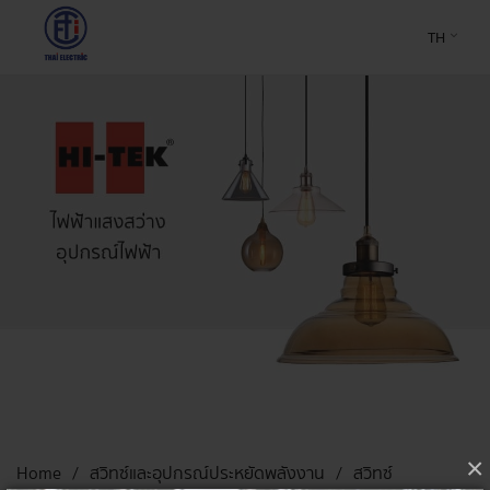
TH
×
Home
สวิทซ์และอุปกรณ์ประหยัดพลังงาน
สวิทซ์